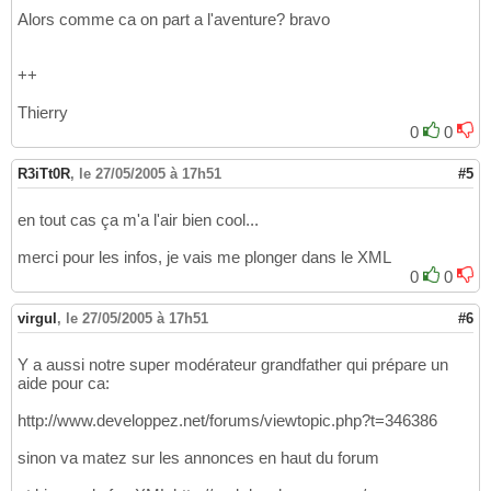
Alors comme ca on part a l'aventure? bravo
++
Thierry
0
0
R3iTt0R
,
le 27/05/2005 à 17h51
#5
en tout cas ça m'a l'air bien cool...
merci pour les infos, je vais me plonger dans le XML
0
0
virgul
,
le 27/05/2005 à 17h51
#6
Y a aussi notre super modérateur grandfather qui prépare un
aide pour ca:
http://www.developpez.net/forums/viewtopic.php?t=346386
sinon va matez sur les annonces en haut du forum