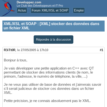
Developpez.com
Le Club des Développeurs et IT Pro
Actus
Forum XML/XSL et SOAP
Emploi
XML/XSL et SOAP
:
[XML] stocker des données dans
un fichier XML
Répondre à la discussion
R3iTt0R
,
le 27/05/2005 à 17h10
#1
Bonjour à tous,
Je vais développer une petite application en C++ avec QT
permettant de stocker des informations clients (le nom, le
prénom, l'adresse, le numéro de téléphone, la ville, ...)
Je ne veux pas utiliser de base de données et j'aimerais savoir
s'il serait judicieux de stocker ces données dans un fichier
XML.
Petite précision, je ne connais absoluement pas le XML.