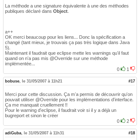
La méthode a une signature équivalente à une des méthodes
publiques déclaré dans
Object
.
a++
OK merci beaucoup pour les liens... Donc la spécification a
changé (tant mieux, je trouvais ça pas très logique dans Java
5).
Maintenant il faudrait que eclipse mette les warnings qu'il faut
quand on n'a pas mis @Override sur une méthode
implémentée...
0
1
bobuse
,
le 31/05/2007 à 11h21
#17
Merci pour cette discussion. Ça m'a permis de découvrir qu'on
pouvait utiliser @Override pour les implémentations d'interface.
Ça me manquait cruellement !!
Pour le warning d'eclipse, il faudrait voir si il y a déjà un
bugreport et sinon le créer
0
2
adiGuba
,
le 31/05/2007 à 11h31
#18