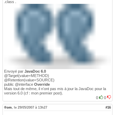
.class .
Envoyé par
JavaDoc 6.0
@Target(value=METHOD)
@Retention(value=SOURCE)
public @interface
Override
Mais tout de même, il n'ont pas mis à jour la JavaDoc pour la
version 6.0 (cf : mon premier post).
0
0
®om
,
le 29/05/2007 à 13h27
#16