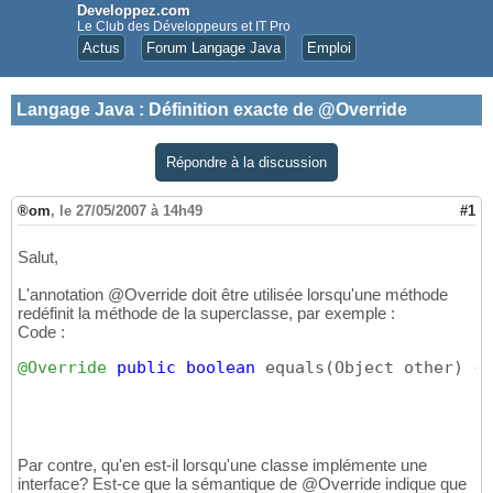
Developpez.com
Le Club des Développeurs et IT Pro
Actus
Forum Langage Java
Emploi
Langage Java
:
Définition exacte de @Override
Répondre à la discussion
®om
,
le 27/05/2007 à 14h49
#1
Salut,
L'annotation @Override doit être utilisée lorsqu'une méthode
redéfinit la méthode de la superclasse, par exemple :
Code :
@Override
public
boolean
 equals
(
Object other
)
{
.
Par contre, qu'en est-il lorsqu'une classe implémente une
interface? Est-ce que la sémantique de @Override indique que