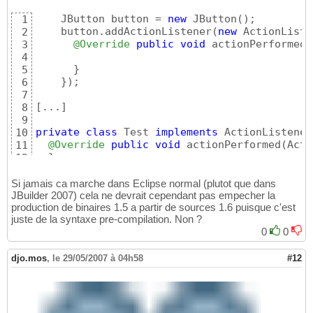
    JButton button = 
new
 JButton
(
)
;

1
    button.addActionListener
(
new
 ActionListe
2
@Override
public
void
 actionPerformed
(
3
4
}
5
}
)
;

6
7
[
...
]
8
9
private
class
 Test 
implements
 ActionListener
10
@Override
public
void
 actionPerformed
(
Acti
11
}
12
}
13
Si jamais ca marche dans Eclipse normal (plutot que dans
JBuilder 2007) cela ne devrait cependant pas empecher la
production de binaires 1.5 a partir de sources 1.6 puisque c'est
juste de la syntaxe pre-compilation. Non ?
0
0
djo.mos
,
le 29/05/2007 à 04h58
#12