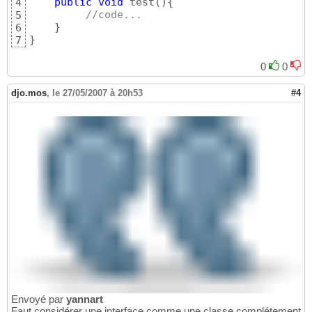
public
void
 test
(
)
{
4
//code...
5
}
6
}
7
0
0
djo.mos
,
le 27/05/2007 à 20h53
#4
Envoyé par
yannart
Faut considérer une interface comme une classe complétement