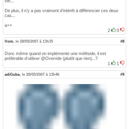
vie...
De plus, il n'y a pas vraiment d'intérêt à différencier ces deux
cas...
a++
2
0
®om
,
le 28/05/2007 à 13h35
#8
Donc même quand on implémente une méthode, il est
préférable d'utiliser @Override (plutôt que rien)...?
1
1
adiGuba
,
le 28/05/2007 à 13h46
#9