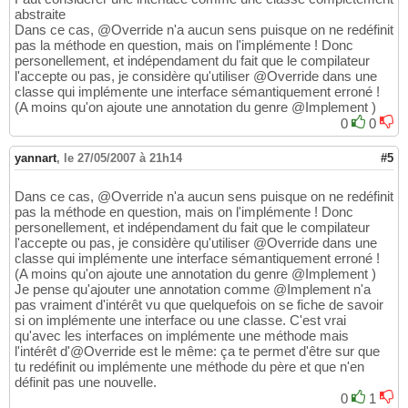
abstraite
Dans ce cas, @Override n'a aucun sens puisque on ne redéfinit
pas la méthode en question, mais on l'implémente ! Donc
personellement, et indépendament du fait que le compilateur
l'accepte ou pas, je considère qu'utiliser @Override dans une
classe qui implémente une interface sémantiquement erroné !
(A moins qu'on ajoute une annotation du genre @Implement )
0
0
yannart
,
le 27/05/2007 à 21h14
#5
Dans ce cas, @Override n'a aucun sens puisque on ne redéfinit
pas la méthode en question, mais on l'implémente ! Donc
personellement, et indépendament du fait que le compilateur
l'accepte ou pas, je considère qu'utiliser @Override dans une
classe qui implémente une interface sémantiquement erroné !
(A moins qu'on ajoute une annotation du genre @Implement )
Je pense qu'ajouter une annotation comme @Implement n'a
pas vraiment d'intérêt vu que quelquefois on se fiche de savoir
si on implémente une interface ou une classe. C'est vrai
qu'avec les interfaces on implémente une méthode mais
l'intérêt d'@Override est le même: ça te permet d'être sur que
tu redéfinit ou implémente une méthode du père et que n'en
définit pas une nouvelle.
0
1