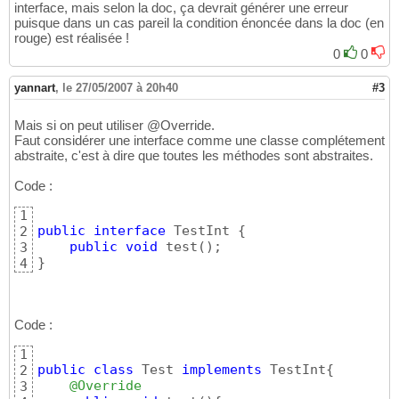
interface, mais selon la doc, ça devrait générer une erreur
puisque dans un cas pareil la condition énoncée dans la doc (en
rouge) est réalisée !
0
0
yannart
,
le 27/05/2007 à 20h40
#3
Mais si on peut utiliser @Override.
Faut considérer une interface comme une classe complétement
abstraite, c'est à dire que toutes les méthodes sont abstraites.
Code :
1
public
interface
 TestInt 
{
2
public
void
 test
(
)
3
}
4
Code :
1
public
class
 Test 
implements
 TestInt
{
2
@Override
3