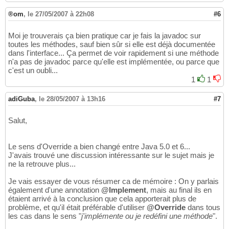
®om
,
le 27/05/2007 à 22h08
#6
Moi je trouverais ça bien pratique car je fais la javadoc sur
toutes les méthodes, sauf bien sûr si elle est déjà documentée
dans l'interface... Ça permet de voir rapidement si une méthode
n'a pas de javadoc parce qu'elle est implémentée, ou parce que
c'est un oubli...
1
1
adiGuba
,
le 28/05/2007 à 13h16
#7
Salut,
Le sens d'Override a bien changé entre Java 5.0 et 6...
J'avais trouvé une discussion intéressante sur le sujet mais je
ne la retrouve plus...
Je vais essayer de vous résumer ca de mémoire : On y parlais
également d'une annotation
@Implement
, mais au final ils en
étaient arrivé à la conclusion que cela apporterait plus de
problème, et qu'il était préférable d'utiliser
@Override
dans tous
les cas dans le sens "
j'implémente ou je redéfini une méthode
".