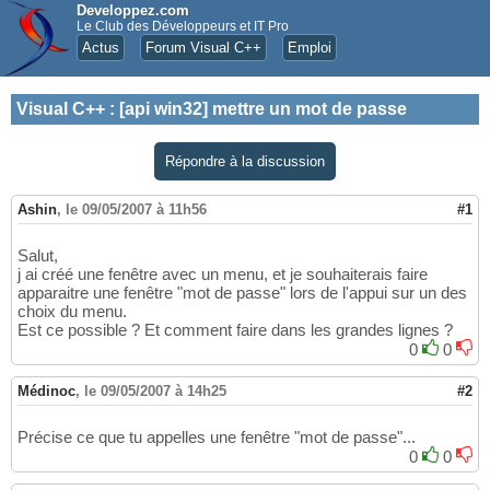
Developpez.com
Le Club des Développeurs et IT Pro
Actus
Forum Visual C++
Emploi
Visual C++
:
[api win32] mettre un mot de passe
Répondre à la discussion
Ashin
,
le 09/05/2007 à 11h56
#1
Salut,
j ai créé une fenêtre avec un menu, et je souhaiterais faire
apparaitre une fenêtre "mot de passe" lors de l'appui sur un des
choix du menu.
Est ce possible ? Et comment faire dans les grandes lignes ?
0
0
Médinoc
,
le 09/05/2007 à 14h25
#2
Précise ce que tu appelles une fenêtre "mot de passe"...
0
0