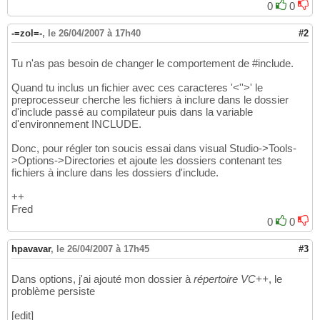
0
0
-=zol=-
,
le 26/04/2007 à 17h40
#2
Tu n'as pas besoin de changer le comportement de #include.
Quand tu inclus un fichier avec ces caracteres '<''>' le
preprocesseur cherche les fichiers à inclure dans le dossier
d'include passé au compilateur puis dans la variable
d'environnement INCLUDE.
Donc, pour régler ton soucis essai dans visual Studio->Tools-
>Options->Directories et ajoute les dossiers contenant tes
fichiers à inclure dans les dossiers d'include.
++
Fred
0
0
hpavavar
,
le 26/04/2007 à 17h45
#3
Dans options, j'ai ajouté mon dossier à
répertoire VC++
, le
problème persiste
[edit]