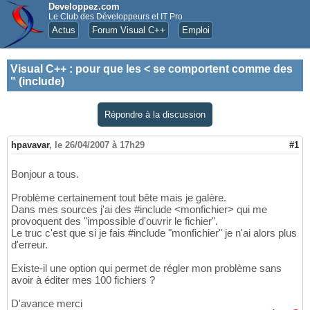
Developpez.com
Le Club des Développeurs et IT Pro
Actus
Forum Visual C++
Emploi
Visual C++
:
pour que les < se comportent comme des
" (include)
Répondre à la discussion
hpavavar
,
le 26/04/2007 à 17h29
#1
Bonjour a tous.
Problème certainement tout bête mais je galère.
Dans mes sources j'ai des #include <monfichier> qui me
provoquent des "impossible d'ouvrir le fichier".
Le truc c'est que si je fais #include "monfichier" je n'ai alors plus
d'erreur.
Existe-il une option qui permet de régler mon problème sans
avoir à éditer mes 100 fichiers ?
D'avance merci