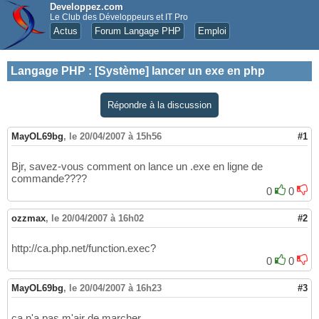
Developpez.com
Le Club des Développeurs et IT Pro
Actus
Forum Langage PHP
Emploi
Langage PHP
:
[Système] lancer un exe en php
Répondre à la discussion
MayOL69bg
,
le 20/04/2007 à 15h56
#1
Bjr, savez-vous comment on lance un .exe en ligne de
commande????
0
0
ozzmax
,
le 20/04/2007 à 16h02
#2
http://ca.php.net/function.exec?
0
0
MayOL69bg
,
le 20/04/2007 à 16h23
#3
ça n'a pas m'air de marcher.....