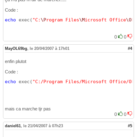
Code :
echo
 exec
(
"C:
\P
rogram Files
\M
icrosoft Office
\O
FF
0
0
MayOL69bg
,
le 20/04/2007 à 17h01
#4
enfin plutot
Code :
echo
 exec
(
"C:/Program Files/Microsoft Office/OFF
mais ca marche tjr pas
0
0
daniel61
,
le 21/04/2007 à 07h23
#5