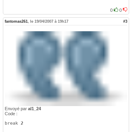
0
0
fantomas261
,
le 19/04/2007 à 19h17
#3
Envoyé par
al1_24
Code :
break 
2