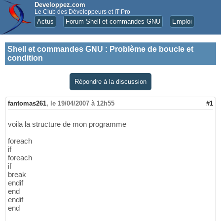
Developpez.com
Le Club des Développeurs et IT Pro
Actus
Forum Shell et commandes GNU
Emploi
Shell et commandes GNU
:
Problème de boucle et
condition
Répondre à la discussion
fantomas261
,
le 19/04/2007 à 12h55
#1
voila la structure de mon programme
foreach
if
foreach
if
break
endif
end
endif
end