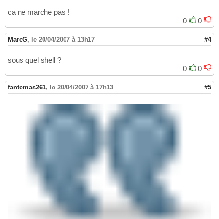
ca ne marche pas !
0
0
MarcG
,
le 20/04/2007 à 13h17
#4
sous quel shell ?
0
0
fantomas261
,
le 20/04/2007 à 17h13
#5