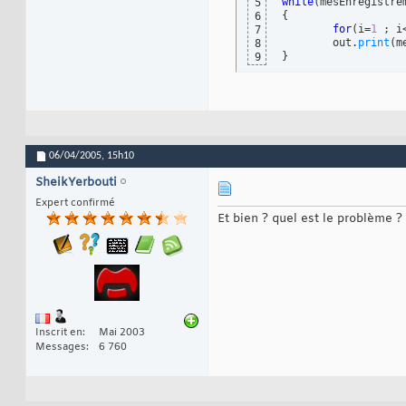
while
(
mesEnregistre
5
{
6
for
(
i=
1
 ; i
7
	out.
print
(
m
8
}
9
06/04/2005,
15h10
SheikYerbouti
Expert confirmé
Et bien ? quel est le problème ?
Inscrit en
Mai 2003
Messages
6 760