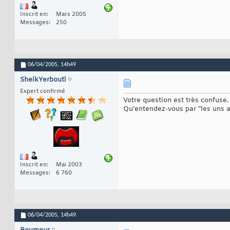
Inscrit en
Mars 2005
Messages
250
06/04/2005,
14h49
SheikYerbouti
Expert confirmé
Votre question est très confuse.
Qu'entendez-vous par "les uns a
Inscrit en
Mai 2003
Messages
6 760
06/04/2005,
14h49