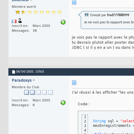
Boumeur
Membre averti
Envoyé par
fred777888999
Je ne vois pas le rapport avec le
Inscrit en
Mars 2005
Messages
38
je vois pas le rapport avec le p
tu devrais plutot aller poster da
JDBC ( si il y en a un ) ou dans
06/04/2005,
15h01
Paradoxys
Membre du Club
J'ai réussi à les afficher "les u
Inscrit en
Mars 2005
Code :
Messages
8
1
String
 sql = 
"selec
2
mesEnregistrements 
3
4