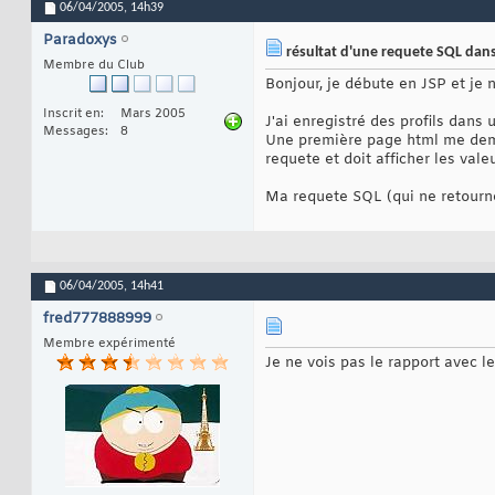
06/04/2005,
14h39
Paradoxys
résultat d'une requete SQL dans
Membre du Club
Bonjour, je débute en JSP et je 
Inscrit en
Mars 2005
J'ai enregistré des profils dans
Messages
8
Une première page html me demand
requete et doit afficher les vale
Ma requete SQL (qui ne retourne 
06/04/2005,
14h41
fred777888999
Membre expérimenté
Je ne vois pas le rapport avec le