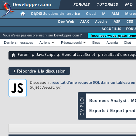
FORUMS
TUTORIELS
FAQ
DI/DSI Solutions d'entreprise
Cloud
IA
ALM
Micros
Dév. Web
AJAX
Apache
ASP
CSS
ACCUEIL JS
FORU
Vous n'êtes pas encore inscrit sur Developpez.com ?
Inscrivez-vous gratuitem
Derniers messages
Actions
Réseau social
Blogs
Agenda
Chat
Forum
JavaScript
Général JavaScript
résultat d'une req
+
Répondre à la discussion
Discussion :
résultat d'une requete SQL dans un tableau en
Sujet :
JavaScript