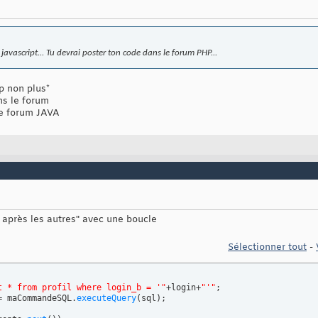
 javascript... Tu devrai poster ton code dans le forum PHP...
hp non plus*
ns le forum
 le forum JAVA
ns après les autres" avec une boucle
Sélectionner tout
-
t * from profil where login_b = '"
+login+
"'"
;

= maCommandeSQL.
executeQuery
(
sql
)
;
