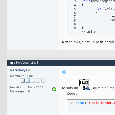
while
(
mesEnregistr
3
{
4
for
(
i=
0
; 
5
{
6
		
7
		o
8
}
9
}
10
</table>
11
A mon avis, c'est un petit détail
06/04/2005,
16h16
Paradoxys
Membre du Club
Inscrit en
Mars 2005
Je suis un
j'aurais dû me
Messages
8
Code :
out.
print
(
"<table border=