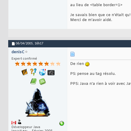
au lieu de <table border=1>
Je savais bien que ce n'était qu'
Merci de m'avoir aidé.
06/04/2005,
16h17
denisC
Expert confirmé
De rien
PS: pense au tag résolu.
PPS: Java n'a rien à voir avec Ja
Développeur Java
Inscrit en
Février 2005