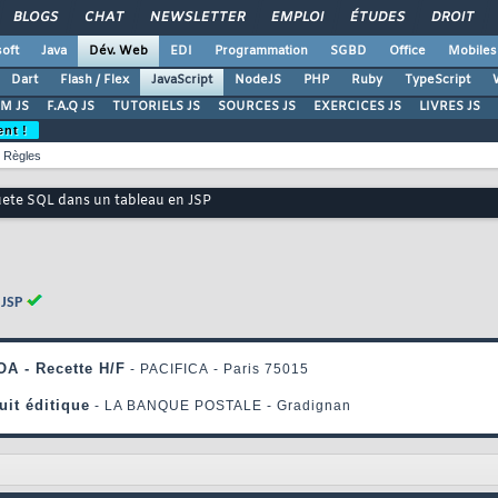
BLOGS
CHAT
NEWSLETTER
EMPLOI
ÉTUDES
DROIT
oft
Java
Dév. Web
EDI
Programmation
SGBD
Office
Mobiles
Dart
Flash / Flex
JavaScript
NodeJS
PHP
Ruby
TypeScript
M JS
F.A.Q JS
TUTORIELS JS
SOURCES JS
EXERCICES JS
LIVRES JS
ent !
Règles
uete SQL dans un tableau en JSP
 JSP