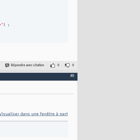
>"
)
 ;

Répondre avec citation
0
0
#8
Visualiser dans une fenêtre à part