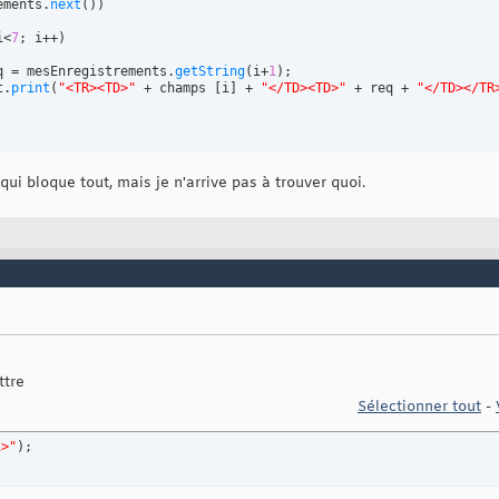
ements.
next
(
)
)
i<
7
; i++
)
req = mesEnregistrements.
getString
(
i+
1
)
;

ut.
print
(
"<TR><TD>"
 + champs 
[
i
]
 + 
"</TD><TD>"
 + req + 
"</TD></TR
 qui bloque tout, mais je n'arrive pas à trouver quoi.
ttre
Sélectionner tout
-
1>"
)
;