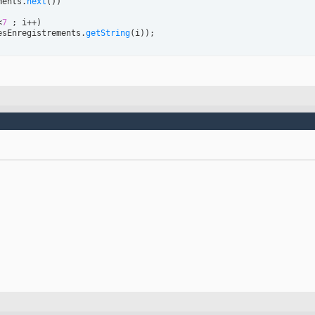
ments.
next
(
)
)
<
7
 ; i++
)
esEnregistrements.
getString
(
i
)
)