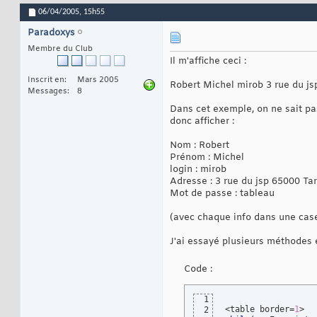
06/04/2005,
15h55
Paradoxys
Membre du Club
Il m'affiche ceci :
Inscrit en
Mars 2005
Robert Michel mirob 3 rue du j
Messages
8
Dans cet exemple, on ne sait pas
donc afficher :
Nom : Robert
Prénom : Michel
login : mirob
Adresse : 3 rue du jsp 65000 Ta
Mot de passe : tableau
(avec chaque info dans une cas
J'ai essayé plusieurs méthodes e
Code :
1
<table border=
1
2