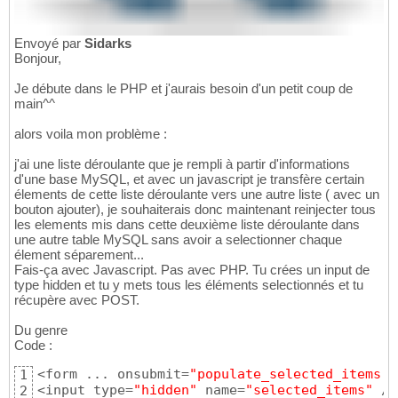
Envoyé par
Sidarks
Bonjour,
Je débute dans le PHP et j'aurais besoin d'un petit coup de
main^^
alors voila mon problème :
j'ai une liste déroulante que je rempli à partir d'informations
d'une base MySQL, et avec un javascript je transfère certain
élements de cette liste déroulante vers une autre liste ( avec un
bouton ajouter), je souhaiterais donc maintenant reinjecter tous
les elements mis dans cette deuxième liste déroulante dans
une autre table MySQL sans avoir a selectionner chaque
élement séparement...
Fais-ça avec Javascript. Pas avec PHP. Tu crées un input de
type hidden et tu y mets tous les éléments selectionnés et tu
récupère avec POST.
Du genre
Code :
<form ... onsubmit=
"populate_selected_items()
1
<input type=
"hidden"
 name=
"selected_items"
 />

2