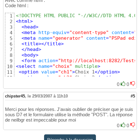
14
Avec comme html :
// Tester ici si avant la chaine commenc
Code html :
15
    Response.Content := Response.Content + 
'
16
<!DOCTYPE HTML PUBLIC "-//W3C//DTD HTML 4.01
1
17
<
html
>
2
18
<
head
>
3
  Response.Content := Response.Content + 
'</
19
<
meta
http-equiv
=
"content-type"
content
=
"t
4
end
;
20
<
meta
name
=
"generator"
content
=
"PSPad edit
5
<
title
>
</
title
>
6
</
head
>
7
<
body
>
8
<
form
action
=
"http://localhost:8282/Tests/
9
<
select
name
=
"choix"
 multiple
>
10
<
option
value
=
"ch1"
>
Choix 1
</
option
>
11
<
option
value
=
"ch2"
>
Choix 2
</
option
>
12
<
option
value
=
"ch3"
>
Choix 3
</
option
>
13
0
0
</
select
>
14
<
input
type
=
"submit"
>
15
chipster45
,
le 29/03/2007 à 11h10
#5
16
</
form
>
17
Merci pour les réponses. J'avais oublier de préciser que je suis
</
body
>
18
sous D7 et le formulaire utilise la méthode "POST". La réponse
</
html
>
19
de neilbgr est impeccable pour moi
0
0
Répondre à la discussion