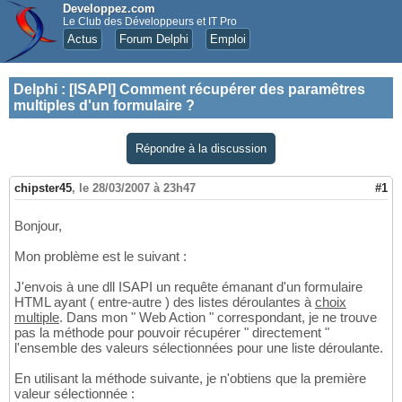
Developpez.com
Le Club des Développeurs et IT Pro
Actus
Forum Delphi
Emploi
Delphi
:
[ISAPI] Comment récupérer des paramêtres
multiples d'un formulaire ?
Répondre à la discussion
chipster45
,
le 28/03/2007 à 23h47
#1
Bonjour,
Mon problème est le suivant :
J'envois à une dll ISAPI un requête émanant d'un formulaire
HTML ayant ( entre-autre ) des listes déroulantes à
choix
multiple
. Dans mon " Web Action " correspondant, je ne trouve
pas la méthode pour pouvoir récupérer " directement "
l'ensemble des valeurs sélectionnées pour une liste déroulante.
En utilisant la méthode suivante, je n'obtiens que la première
valeur sélectionnée :