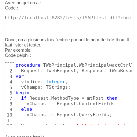
Avec un get on a :
Code :
http:
//localhost:8282/Tests/ISAPITest.dll?choix=
Donc, on a plusieurs fois l'entrée portant le nom de la listbox. Il
faut lister et tester.
Par exemple:
Code delphi :
procedure
 TWbPrincipal.WbPrincipalwactCtrlTe
1
  Request: TWebRequest; Response: TWebRespon
2
var
3
  vIndice: 
Integer
;

4
5
begin
6
if
 Request.MethodType = mtPost 
then
7
    vChamps := Request.ContentFields

8
else
9
    vChamps := Request.QueryFields;

10
11
  Response.Content := 
'<html><body><ul>'
;

12
13
for
 vIndice := 
0
to
 vChamps.Count-
1
do