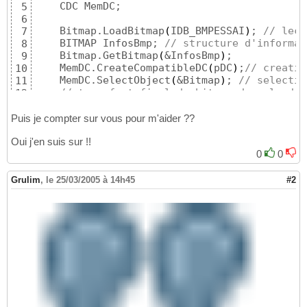
    CDC MemDC;

5
6
    Bitmap.LoadBitmap
(
IDB_BMPESSAI
)
; 
// lect
7
    BITMAP InfosBmp; 
// structure d'informat
8
    Bitmap.GetBitmap
(
&InfosBmp
)
;

9
    MemDC.CreateCompatibleDC
(
pDC
)
;
// creatio
10
    MemDC.SelectObject
(
&Bitmap
)
; 
// selectio
11
// transfert final du bitmap dans le dc 
12
    pDC->BitBlt
(
0
,
0
,InfosBmp.bmWidth, Infos
13
                     &MemDC,

14
Puis je compter sur vous pour m'aider ??
0
,
0
,

15
Oui j'en suis sur !!
                     SRCCOPY
)
16
}
0
0
17
Grulim
,
le 25/03/2005 à 14h45
#2