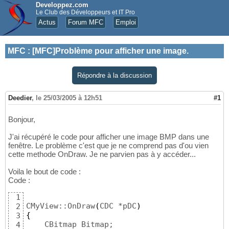
Developpez.com
Le Club des Développeurs et IT Pro
Actus
Forum MFC
Emploi
MFC
:
[MFC]Problème pour afficher une image.
Répondre à la discussion
Deedier
,
le 25/03/2005 à 12h51
#1
Bonjour,
J'ai récupéré le code pour afficher une image BMP dans une
fenêtre. Le problème c'est que je ne comprend pas d'ou vien
cette methode OnDraw. Je ne parvien pas à y accéder...
Voila le bout de code :
Code :
1
CMyView::OnDraw
(
CDC *pDC
)
2
{
3
    CBitmap Bitmap;

4