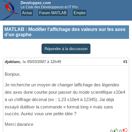
Developpez.com
Le Club des Développeurs et IT Pro
Actus
Forum MATLAB
Emploi
MATLAB
:
Modifier l'affichage des valeurs sur les axes
d'un graphe
Répondre à la discussion
djeblanc
,
le 05/03/2007 à 12h49
#1
Bonjour,
Je recherche un moyen de changer laffichage des légendes
des axes dune courbe pour passer du mode scientifique x10e4
à un chiffrage décimal (ex : 1.23 x10e4 à 12345). Jai déjà
essayé dutiliser la commande « format long » mais sans
succès. Auriez vous une petite idée ?
Merci davance
0
0