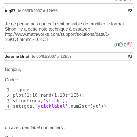
tug83
,
le 05/03/2007 à 12h55
#2
Je ne pense pas que cela soit possible de modifier le format.
Sinon il y a cette note technique à essayer:
http://www.mathworks.com/support/solutions/data/1-
16KCT.html?1-16KCT
0
0
Jerome Briot
,
le 05/03/2007 à 12h57
#3
Bonjour,
Code :
figure

1
plot
(
1:10,rand
(
1,10
)
*1E5
)
;

2
yt=get
(
gca,
'ytick'
)
;

3
set
(
gca,
'yticklabel'
,num2str
(
yt'
)
)
4
ou avec des
label
non entiers :