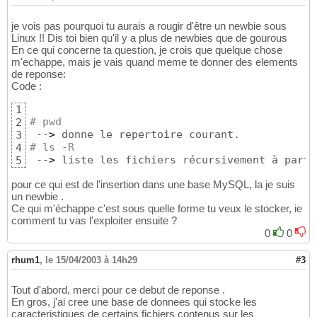
je vois pas pourquoi tu aurais a rougir d'être un newbie sous
Linux !! Dis toi bien qu'il y a plus de newbies que de gourous
En ce qui concerne ta question, je crois que quelque chose
m'echappe, mais je vais quand meme te donner des elements
de reponse:
Code :
1
# pwd 
2
 --
>
3
# ls -R 
4
 --
>
 liste les fichiers récursivement à parti
5
pour ce qui est de l'insertion dans une base MySQL, la je suis
un newbie .
Ce qui m'échappe c'est sous quelle forme tu veux le stocker, ie
comment tu vas l'exploiter ensuite ?
0
0
rhum1
,
le 15/04/2003 à 14h29
#3
Tout d'abord, merci pour ce debut de reponse .
En gros, j'ai cree une base de donnees qui stocke les
caracteristiques de certains fichiers contenus sur les