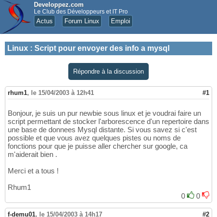
Developpez.com
Le Club des Développeurs et IT Pro
Actus
Forum Linux
Emploi
Linux
:
Script pour envoyer des info a mysql
Répondre à la discussion
rhum1
,
le 15/04/2003 à 12h41
#1
Bonjour, je suis un pur newbie sous linux et je voudrai faire un
script permettant de stocker l'arborescence d'un repertoire dans
une base de donnees Mysql distante. Si vous savez si c'est
possible et que vous avez quelques pistes ou noms de
fonctions pour que je puisse aller chercher sur google, ca
m'aiderait bien .
Merci et a tous !
Rhum1
0
0
f-demu01
,
le 15/04/2003 à 14h17
#2