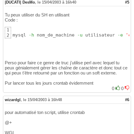
|DUCATI| DesMo
,
le 15/04/2003 à 16h40
#5
Tu peux utiliser du SH en utilisant
Code :
1
mysql 
-h
 nom_de_machine 
-u
 utilisateur 
-e
'co
2
Perso pour faire ce genre de truc j'utilise perl avec lequel tu
peux génialement gérer les chaîne de caractère et donc tout ce
qui peux t'être retourné par un fonction ou un soft externe.
Pur lancer tous les jours crontab évidemment
0
0
wizardgl
,
le 15/04/2003 à 16h48
#6
pour automatisé ton script, utilise crontab
@+
WGL