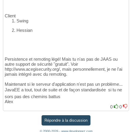
Client
Swing
Hessian
Persistence et remoting légé! Mais tu n'as pas de JAAS ou
autre support de sécurité "gratuit". Voir
http://www.acegisecurity.org/, mais personnellement, je ne l'ai
jamais intégré avec du remoting.
Maintenant si le serveur d'application n'est pas un problème...
JavaEE a tout, tout de suite et de façon standardisée  si tu ne
sors pas des chemins battus
Alex
0
0
Répondre à la discussion
© 2000-2026 - www.developpez.com