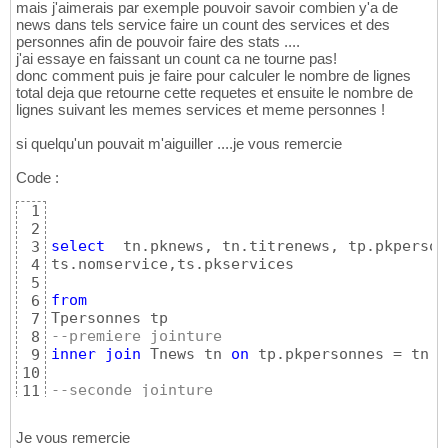
mais j'aimerais par exemple pouvoir savoir combien y'a de
news dans tels service faire un count des services et des
personnes afin de pouvoir faire des stats ....
j'ai essaye en faissant un count ca ne tourne pas!
donc comment puis je faire pour calculer le nombre de lignes
total deja que retourne cette requetes et ensuite le nombre de
lignes suivant les memes services et meme personnes !
si quelqu'un pouvait m'aiguiller ....je vous remercie
Code :
1
2
select
  tn.pknews, tn.titrenews, tp.pkperson
3
ts.nomservice,ts.pkservices

4
5
from
6
7
--premiere jointure
8
inner
join
 Tnews tn 
on
 tp.pkpersonnes = tn.f
9
10
--seconde jointure
11
join
 Tservices ts  
on
 ts.pkservices = tp.fk
12
Je vous remercie