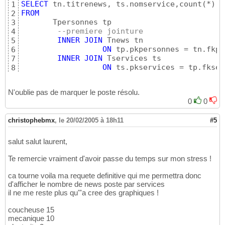
SELECT
 tn.titrenews, ts.nomservice,count
(
*
)
1
FROM
2
       Tpersonnes tp 

3
--premiere jointure 
4
INNER
JOIN
 Tnews tn 

5
ON
 tp.pkpersonnes = tn.fkpe
6
INNER
JOIN
 Tservices ts  

7
ON
8
GROUP
BY
 tn.titrenews, ts.nomservice
9
N'oublie pas de marquer le poste résolu.
0
0
christophebmx
,
le 20/02/2005 à 18h11
#5
salut salut laurent,
Te remercie vraiment d'avoir passe du temps sur mon stress !
ca tourne voila ma requete definitive qui me permettra donc
d'afficher le nombre de news poste par services
il ne me reste plus qu"'a cree des graphiques !
coucheuse 15
mecanique 10