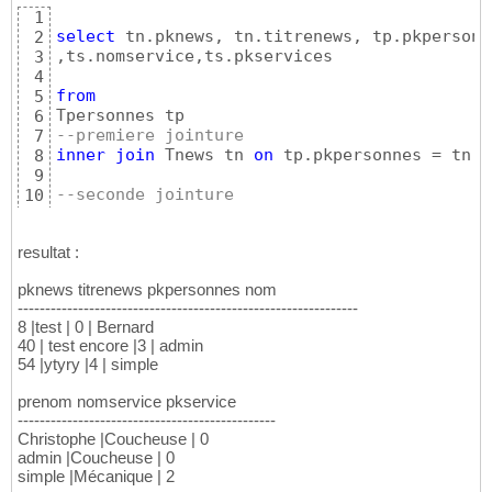
29
1
CREATE
TABLE
 Tnews 
(
30
select
 tn.pknews, tn.titrenews, tp.pkpersonn
2
    pknews 
INTEGER
IDENTITY
(
0
,
1
)
NOT
NULL
,

31
,ts.nomservice,ts.pkservices

3
    titrenews 
VARCHAR
(
40
)
NOT
NULL
,

32
4
    description 
VARCHAR
(
3000
)
NOT
NULL
,

33
from
5
    datenews 
DATETIME
NOT
NULL
,

34
6
    nbvues 
INTEGER
DEFAULT
0
NOT
NULL
,

35
--premiere jointure
7
    fkpersonnes 
INTEGER
,

36
inner
join
 Tnews tn 
on
 tp.pkpersonnes = tn.f
8
    fkdescriptions 
INTEGER
,

37
9
PRIMARY
KEY
(
pknews
)
38
--seconde jointure
10
)
39
inner
join
 Tservices ts  
on
 ts.pkservices = 
11
GO
40
resultat :
pknews titrenews pkpersonnes nom
--------------------------------------------------------------
8 |test | 0 | Bernard
40 | test encore |3 | admin
54 |ytyry |4 | simple
prenom nomservice pkservice
-----------------------------------------------
Christophe |Coucheuse | 0
admin |Coucheuse | 0
simple |Mécanique | 2