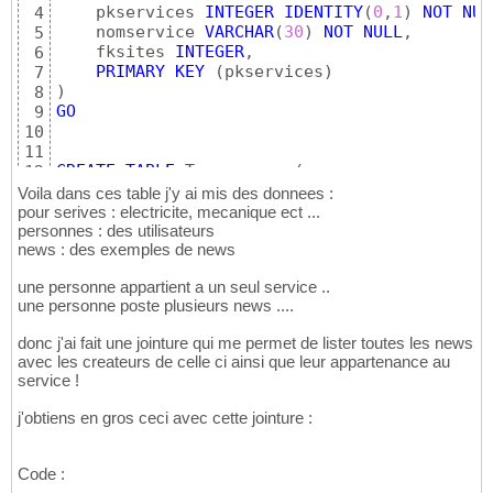
    pkservices 
INTEGER
IDENTITY
(
0
,
1
)
NOT
NUL
4
    nomservice 
VARCHAR
(
30
)
NOT
NULL
,

5
    fksites 
INTEGER
,

6
PRIMARY
KEY
(
pkservices
)
7
)
8
GO
9
10
11
CREATE
TABLE
 Tpersonnes 
(
12
    pkpersonnes 
INTEGER
IDENTITY
(
0
,
1
)
NOT
NU
13
Voila dans ces table j'y ai mis des donnees :
    nom 
VARCHAR
(
40
)
NOT
NULL
,

14
pour serives : electricite, mecanique ect ...
    prenom 
VARCHAR
(
40
)
NOT
NULL
,

personnes : des utilisateurs
15
news : des exemples de news
    mdp 
VARCHAR
(
20
)
NOT
NULL
,

16
    mail 
VARCHAR
(
50
)
,

17
une personne appartient a un seul service ..
    bip 
VARCHAR
(
10
)
,

18
une personne poste plusieurs news ....
    telephone 
VARCHAR
(
20
)
,

19
    photo 
VARCHAR
(
40
)
,

20
donc j'ai fait une jointure qui me permet de lister toutes les news
    persvues 
INTEGER
DEFAULT
0
NOT
NULL
,

21
avec les createurs de celle ci ainsi que leur appartenance au
    statut 
BIT
DEFAULT
1
NOT
NULL
,

22
service !
    fkservices 
INTEGER
,

23
    fkcivilite 
INTEGER
,

24
j'obtiens en gros ceci avec cette jointure :
    fkroles 
INTEGER
,

25
PRIMARY
KEY
(
pkpersonnes
)
26
)
27
Code :
GO
28