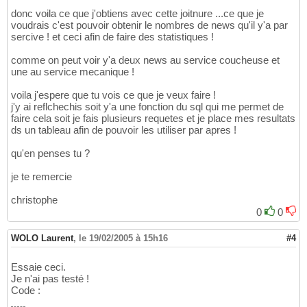
donc voila ce que j'obtiens avec cette joitnure ...ce que je
voudrais c'est pouvoir obtenir le nombres de news qu'il y'a par
sercive ! et ceci afin de faire des statistiques !
comme on peut voir y'a deux news au service coucheuse et
une au service mecanique !
voila j'espere que tu vois ce que je veux faire !
j'y ai reflchechis soit y'a une fonction du sql qui me permet de
faire cela soit je fais plusieurs requetes et je place mes resultats
ds un tableau afin de pouvoir les utiliser par apres !
qu'en penses tu ?
je te remercie
christophe
0
0
WOLO Laurent
,
le 19/02/2005 à 15h16
#4
Essaie ceci.
Je n'ai pas testé !
Code :