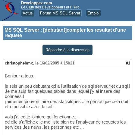
Developpez.com
Le Club des Développeurs et IT Pro
Actus
Forum MS SQL Server
Emploi
MS SQL Server
:
[debutant]compter les resultat d'une
requete
Répondre à la discussion
christophebmx
,
le 16/02/2005 à 15h21
#1
Bonjour a tous,
je suis un peu debutant qd a l'utilisation de sql serveur et du sql !
Je me suis fait quelques tables dans lequel j'y ai insere des
donnees !
j'aimerais pouvoir faire des statisitques ...je pense que cela doit
etre possible avec le sql !
vola j'ai cette jointure qui fonctionne....
qd elle s'affiche elle me liste bien ds l'analyeur de requetes les
services ,les news, les personnes etc ...