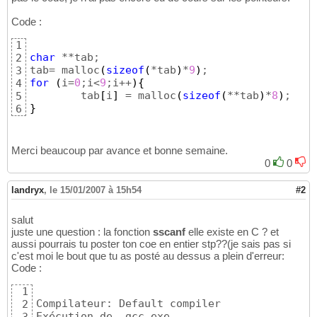
Code :
1
char
 **tab;

2
tab= malloc
(
sizeof
(
*tab
)
*
9
)
3
for
(
i=
0
;i<
9
;i++
)
{
4
	tab
[
i
]
 = malloc
(
sizeof
(
**tab
)
*
8
)
5
}
6
Merci beaucoup par avance et bonne semaine.
0
0
landryx
,
le 15/01/2007 à 15h54
#2
salut
juste une question : la fonction
sscanf
elle existe en C ? et
aussi pourrais tu poster ton coe en entier stp??(je sais pas si
c'est moi le bout que tu as posté au dessus a plein d'erreur:
Code :
1
Compilateur: Default compiler

2
Exécution de  gcc.exe...
