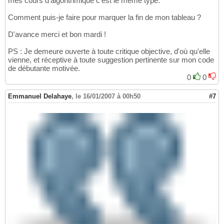
mes cours d'algorithmique c'est le même type.
24
}
//while
25
Comment puis-je faire pour marquer la fin de mon tableau ?
D'avance merci et bon mardi !
PS : Je demeure ouverte à toute critique objective, d'où qu'elle
vienne, et réceptive à toute suggestion pertinente sur mon code
de débutante motivée.
0
0
Emmanuel Delahaye
,
le 16/01/2007 à 00h50
#7