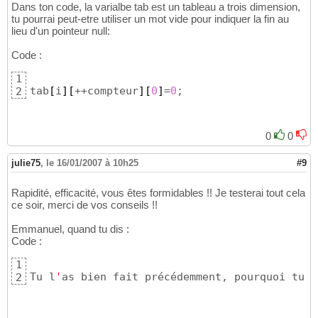
Dans ton code, la varialbe tab est un tableau a trois dimension,
do
{
18
tu pourrai peut-etre utiliser un mot vide pour indiquer la fin au
19
lieu d'un pointeur null:
/* -ed- NULL remplace avantageusement (char*
20
   mots=strtok
(
(
char
 *
)
0
,
" "
)
;

21
Code :
if
(
mots
)
{
22
            strcpy
(
tab
[
i
]
[
compteur
]
,mots
)
;

23
1
}
24
tab
[
i
]
[
++compteur
]
[
0
]
=
0
;
2
/* -ed- Gné ? Et 'compteur' il ne bouge pas 
25
26
}
while
(
mots
)
;

27
0
0
28
/* -ed- Horrible. 
29
julie75
,
le 16/01/2007 à 10h25
#9
  Tu l'as bien fait précédemment, pourquoi t
30
  Ne jamais mettre d'opérateur unaire (++) d
31
- Ca fait rarement ce que tu veux
32
Rapidité, efficacité, vous êtes formidables !! Je testerai tout cela
- L'abruti moyen  comme moi qui lit le code 
33
ce soir, merci de vos conseils !!
   voulu faire ...
34
  Ecrit du code explicite, le compilateur es
Emmanuel, quand tu dis :
35
Code :
  pour optimiser tout ça à mort...
36
*/
37
1
 tab
[
i
]
[
++compteur
]
=
0
;

38
Tu l
'
as bien fait précédemment, pourquoi tu c
2
39
	i++;

40
41
}
//while