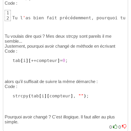
Code :
1
Tu l
'
as bien fait précédemment, pourquoi tu c
2
Tu voulais dire quoi ? Mes deux strcpy sont pareils il me
semble...
Justement, pourquoi avoir changé de méthode en écrivant
Code :
   tab
[
i
]
[
++compteur
]
=
0
;
alors qu'il suffisait de suivre la même démarche :
Code :
   strcpy
(
tab
[
i
]
[
compteur
]
, 
""
)
;
Pourquoi avoir changé ? C'est illogique. Il faut aller au plus
simple.
0
0