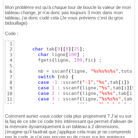
Mon problème est qu'à chaque tour de boucle la valeur de mon
tableau change, je n'ai donc pas toujours 3 mots dans mon
tableau, j'ai donc codé cela (Je vous préviens c'est du gros
bidouillage)
Code :
1
char
 tab
[
9
]
[
8
]
[
25
]
; 

2
char
 ligne
[
100
]
 ; 

3
	fgets
(
ligne, 
100
,fic
)
 ;

4
5
	nb = sscanf
(
ligne, 
"%s%s%s%s"
,toto,t
6
switch
(
nb
)
{
7
case
-1
 :sscanf
(
"-1"
,
"%s"
,tab
[
i
]
)
 ; 
8
case
1
 : sscanf
(
ligne,
"%s"
,tab
[
i
]
[
0
]
9
case
2
 : sscanf
(
ligne,
"%s%s"
,tab
[
i
]
[
10
case
3
 : sscanf
(
ligne,
"%s%s%s"
,tab
[
i
11
case
4
 : sscanf
(
ligne,
"%s%s%s%s"
,tab
12
13
}
14
Comment auriez-vous coder cela plus proprement ? J'ai vu sur
la faq de ce site ce code très intéressant qui permet d'allouer de
la mémoire dynamiquement à un tableau à 2 dimensions,
j'imagine qu'il faudrait que j'applique cela mais je ne comprends
pas le code, je n'ai pas encore eu de cours sur les pointeurs.