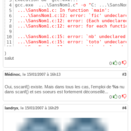
3
gcc.exe  ...\SansNom1.c
" -o "
C: ...\SansNom1
4
 ...\SansNom1.c: In function `main':
5
  ...\SansNom1.c:12: error: `fic' undeclared
6
 ...\SansNom1.c:12: error: (Each undeclared 
7
 ...\SansNom1.c:12: error: for each function
8
9
 ...\SansNom1.c:15: error: `nb' undeclared (
10
 ...\SansNom1.c:15: error: `toto' undeclared
11
 ...\SansNom1.c:17: error: `i' undeclared (f
12
 ...\SansNom1.c:21: error: syntax error befo
13
)
 ...\SansNom1.c:23: error: syntax error at e
14
salut
15
0
0
Exécution terminée
16
Médinoc
,
le 15/01/2007 à 16h13
#3
Oui, sscanf() existe. Mais dans tous les cas, l'emploi de
%s
nu
dans scanf() et ses soeurs est fortement déconseillé...
0
0
landryx
,
le 15/01/2007 à 16h29
#4