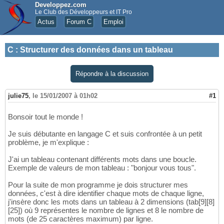
Developpez.com
Le Club des Développeurs et IT Pro
Actus
Forum C
Emploi
C
:
Structurer des données dans un tableau
Répondre à la discussion
julie75
,
le 15/01/2007 à 01h02
#1
Bonsoir tout le monde !
Je suis débutante en langage C et suis confrontée à un petit
problème, je m'explique :
J'ai un tableau contenant différents mots dans une boucle.
Exemple de valeurs de mon tableau : "bonjour vous tous".
Pour la suite de mon programme je dois structurer mes
données, c'est à dire identifier chaque mots de chaque ligne,
j'insère donc les mots dans un tableau à 2 dimensions (tab[9][8]
[25]) où 9 représentes le nombre de lignes et 8 le nombre de
mots (de 25 caractères maximum) par ligne.