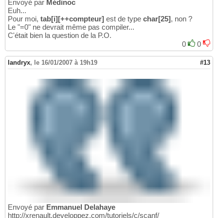
Envoyé par
Médinoc
Euh...
Pour moi,
tab[i][++compteur]
est de type
char[25]
, non ?
Le "=0" ne devrait même pas compiler...
C'était bien la question de la P.O.
0
0
landryx
,
le 16/01/2007 à 19h19
#13
Envoyé par
Emmanuel Delahaye
http://xrenault.developpez.com/tutoriels/c/scanf/