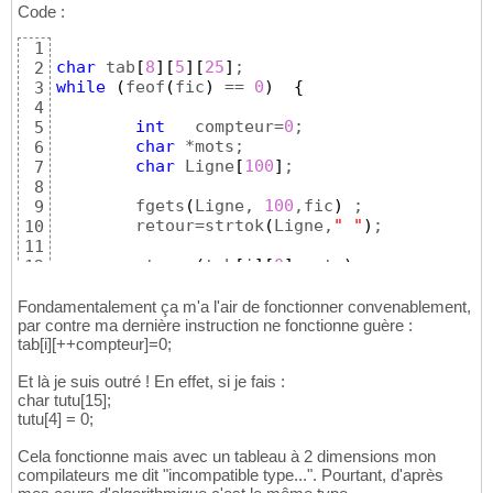
Code :
1
char
 tab
[
8
]
[
5
]
[
25
]
2
while
(
feof
(
fic
)
 == 
0
)
{
3
4
int
   compteur=
0
;

5
char
 *mots; 

6
char
 Ligne
[
100
]
; 

7
8
	fgets
(
Ligne, 
100
,fic
)
 ;

9
	retour=strtok
(
Ligne,
" "
)
;

10
11
	strcpy
(
tab
[
i
]
[
0
]
,mots
)
;

12
13
do
{
14
Fondamentalement ça m'a l'air de fonctionner convenablement,
           mots=strtok
(
(
char
 *
)
0
,
" "
)
;

par contre ma dernière instruction ne fonctionne guère :
15
tab[i][++compteur]=0;
if
(
mots
)
{
16
            strcpy
(
tab
[
i
]
[
compteur
]
,mots
)
;

17
Et là je suis outré ! En effet, si je fais :
}
18
char tutu[15];
}
while
(
mots
)
;

19
tutu[4] = 0;
20
 tab
[
i
]
[
++compteur
]
=
0
;

21
Cela fonctionne mais avec un tableau à 2 dimensions mon
22
compilateurs me dit "incompatible type...". Pourtant, d'après
	i++;

23