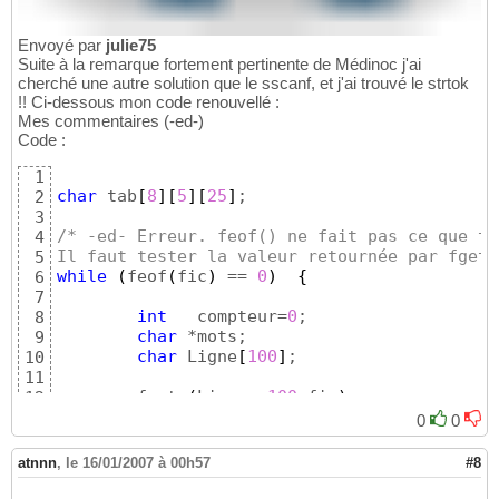
Envoyé par
julie75
Suite à la remarque fortement pertinente de Médinoc j'ai
cherché une autre solution que le sscanf, et j'ai trouvé le strtok
!! Ci-dessous mon code renouvellé :
Mes commentaires (-ed-)
Code :
1
char
 tab
[
8
]
[
5
]
[
25
]
;

2
3
/* -ed- Erreur. feof() ne fait pas ce que tu
4
Il faut tester la valeur retournée par fgets
5
while
(
feof
(
fic
)
 == 
0
)
{
6
7
int
   compteur=
0
;

8
char
 *mots; 

9
char
 Ligne
[
100
]
; 

10
11
	fgets
(
Ligne, 
100
,fic
)
 ;

12
	retour=strtok
(
Ligne,
" "
)
;

13
0
0
14
/* -ed- en admettant que le i démarr
15
atnnn
,
le 16/01/2007 à 00h57
#8
	strcpy
(
tab
[
i
]
[
0
]
,mots
)
;

16
17