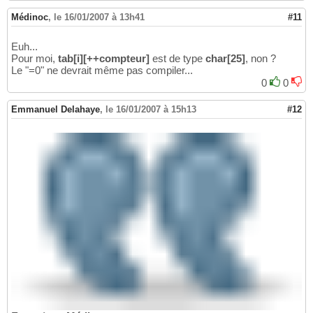
Médinoc
,
le 16/01/2007 à 13h41
#11
Euh...
Pour moi,
tab[i][++compteur]
est de type
char[25]
, non ?
Le "=0" ne devrait même pas compiler...
0
0
Emmanuel Delahaye
,
le 16/01/2007 à 15h13
#12