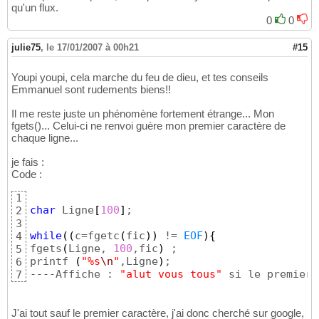
qu'un flux.
0
0
julie75
,
le 17/01/2007 à 00h21
#15
Youpi youpi, cela marche du feu de dieu, et tes conseils
Emmanuel sont rudements biens!!
Il me reste juste un phénomène fortement étrange... Mon
fgets()... Celui-ci ne renvoi guère mon premier caractère de
chaque ligne...
je fais :
Code :
1
char
 Ligne
[
100
]
;

2
3
while
(
(
c=fgetc
(
fic
)
)
 != 
EOF
)
{
4
fgets
(
Ligne, 
100
,fic
)
 ;

5
printf 
(
"%s
\n
"
,Ligne
)
;

6
----Affiche : 
"alut vous tous"
 si le premier 
7
J'ai tout sauf le premier caractère, j'ai donc cherché sur google,