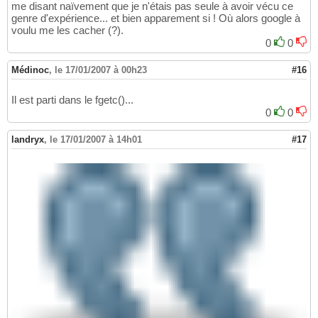
me disant naïvement que je n'étais pas seule à avoir vécu ce
genre d'expérience... et bien apparement si ! Où alors google à
voulu me les cacher (?).
0
0
Médinoc
,
le 17/01/2007 à 00h23
#16
Il est parti dans le fgetc()...
0
0
landryx
,
le 17/01/2007 à 14h01
#17