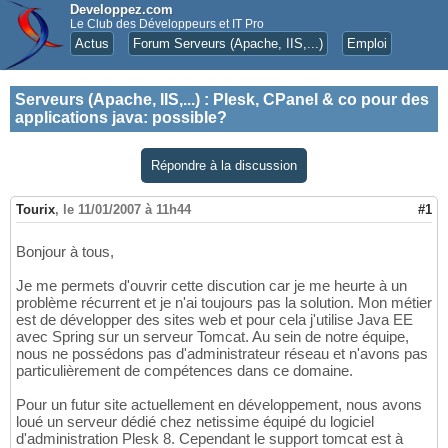
Developpez.com
Le Club des Développeurs et IT Pro
Actus
Forum Serveurs (Apache, IIS,...)
Emploi
Serveurs (Apache, IIS,...)
:
Plesk, CPanel & co pour des
applications java: possible?
Répondre à la discussion
Tourix
,
le 11/01/2007 à 11h44
#1
Bonjour à tous,
Je me permets d'ouvrir cette discution car je me heurte à un
problème récurrent et je n'ai toujours pas la solution. Mon métier
est de développer des sites web et pour cela j'utilise Java EE
avec Spring sur un serveur Tomcat. Au sein de notre équipe,
nous ne possédons pas d'administrateur réseau et n'avons pas
particulièrement de compétences dans ce domaine.
Pour un futur site actuellement en développement, nous avons
loué un serveur dédié chez netissime équipé du logiciel
d'administration Plesk 8. Cependant le support tomcat est à