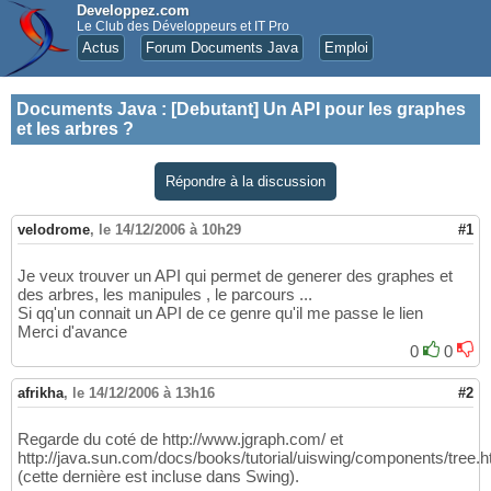
Developpez.com
Le Club des Développeurs et IT Pro
Actus
Forum Documents Java
Emploi
Documents Java
:
[Debutant] Un API pour les graphes
et les arbres ?
Répondre à la discussion
velodrome
,
le 14/12/2006 à 10h29
#1
Je veux trouver un API qui permet de generer des graphes et
des arbres, les manipules , le parcours ...
Si qq'un connait un API de ce genre qu'il me passe le lien
Merci d'avance
0
0
afrikha
,
le 14/12/2006 à 13h16
#2
Regarde du coté de http://www.jgraph.com/ et
http://java.sun.com/docs/books/tutorial/uiswing/components/tree.h
(cette dernière est incluse dans Swing).