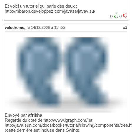
Et voici un tutoriel qui parle des deux :
http://mbaron.developpez.com/javase/javavisu/
0
0
velodrome
,
le 14/12/2006 à 15h55
#3
Envoyé par
afrikha
Regarde du coté de http://www.jgraph.com/ et
http://java.sun.com/docs/books/tutorial/uiswing/components/tree.h
(cette dernière est incluse dans Swing).