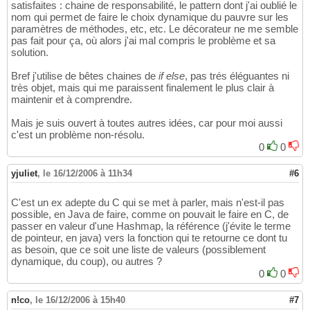
satisfaites : chaine de responsabilité, le pattern dont j'ai oublié le
nom qui permet de faire le choix dynamique du pauvre sur les
paramètres de méthodes, etc, etc. Le décorateur ne me semble
pas fait pour ça, où alors j'ai mal compris le problème et sa
solution.
Bref j'utilise de bêtes chaines de
if else
, pas trés éléguantes ni
très objet, mais qui me paraissent finalement le plus clair à
maintenir et à comprendre.
Mais je suis ouvert à toutes autres idées, car pour moi aussi
c'est un problème non-résolu.
0
0
yjuliet
,
le 16/12/2006 à 11h34
#6
C'est un ex adepte du C qui se met à parler, mais n'est-il pas
possible, en Java de faire, comme on pouvait le faire en C, de
passer en valeur d'une Hashmap, la référence (j'évite le terme
de pointeur, en java) vers la fonction qui te retourne ce dont tu
as besoin, que ce soit une liste de valeurs (possiblement
dynamique, du coup), ou autres ?
0
0
n!co
,
le 16/12/2006 à 15h40
#7