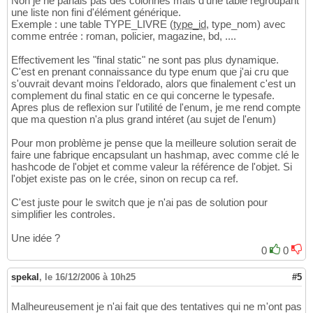
Non je ne parlais pas des colonnes mais d'une table regroupant
une liste non fini d'élément générique.
Exemple : une table TYPE_LIVRE (
type_id
, type_nom) avec
comme entrée : roman, policier, magazine, bd, ....
Effectivement les "final static" ne sont pas plus dynamique.
C'est en prenant connaissance du type enum que j'ai cru que
s'ouvrait devant moins l'eldorado, alors que finalement c'est un
complement du final static en ce qui concerne le typesafe.
Apres plus de reflexion sur l'utilité de l'enum, je me rend compte
que ma question n'a plus grand intéret (au sujet de l'enum)
Pour mon problème je pense que la meilleure solution serait de
faire une fabrique encapsulant un hashmap, avec comme clé le
hashcode de l'objet et comme valeur la référence de l'objet. Si
l'objet existe pas on le crée, sinon on recup ca ref.
C'est juste pour le switch que je n'ai pas de solution pour
simplifier les controles.
Une idée ?
0
0
spekal
,
le 16/12/2006 à 10h25
#5
Malheureusement je n'ai fait que des tentatives qui ne m'ont pas