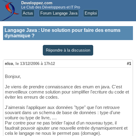
Developpez.com
Le Club des Développeurs et IT Pro
Actus
Forum Langage Java
Emploi
Langage Java
:
Une solution pour faire des enums
dynamique ?
Répondre à la discussion
n!co
,
le 13/12/2006 à 17h12
#1
Bonjour,
Je viens de prendre connaissance des enum en java. C'est
merveilleux comme solution pour simplifier l'ecriture du code et
éviter les erreurs de codes.
J'aimerais l'appliquer aux données "type" que l'on retrouve
souvant dans un schema de base de données : type d'une
voiture ou type de livre, ....
Par contre pour ne pas brider l'ajout d'un nouveau type, il
faudrait pouvoir ajouter une nouvelle entrée dynamiquement et
cela le langage ne nous le permet pas (domage).