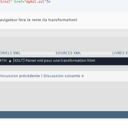
xt/xsl"
href
=
"myXsl.xsl"
?>
avigateur fera le reste (la transformation)
ORIELS XML
SOURCES XML
LIVRES 
PATH
[XSLT] Parser xml pour une transformation html
iscussion précédente
|
Discussion suivante
»