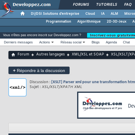
FORUMS
TUTORIELS
FAQ
DI/DSI Solutions d'entreprise
Cloud
IA
ALM
Micros
Programmation
Algorithmique
2D-3D-Jeux
A
Vous n'êtes pas encore inscrit sur Developpez.com ?
Inscrivez-vous gratuitem
Derniers messages
Actions
Réseau social
Blogs
Agenda
Chat
Forum
Autres langages
XML/XSL et SOAP
XSL/XSLT/X
+
Répondre à la discussion
Discussion :
[XSLT] Parser xml pour une transformation htm
Sujet :
XSL/XSLT/XPATH XML