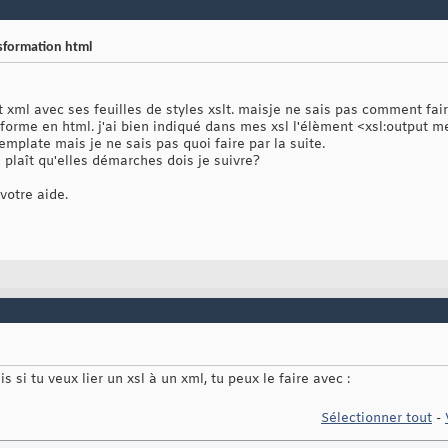
sformation html
 xml avec ses feuilles de styles xslt. maisje ne sais pas comment fai
sforme en html. j'ai bien indiqué dans mes xsl l'élèment <xsl:output 
mplate mais je ne sais pas quoi faire par la suite.
 plaît qu'elles démarches dois je suivre?
votre aide.
s si tu veux lier un xsl à un xml, tu peux le faire avec :
Sélectionner tout
-