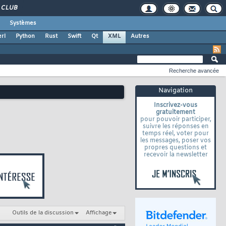
CLUB
Systèmes
rl
Python
Rust
Swift
Qt
XML
Autres
Recherche avancée
Navigation
Inscrivez-vous
gratuitement
pour pouvoir participer,
suivre les réponses en
temps réel, voter pour
les messages, poser vos
propres questions et
recevoir la newsletter
Outils de la discussion
Affichage