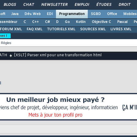
BLOGS
CHAT
NEWSLETTER
EMPLOI
ÉTUDES
DROIT
oft
Java
Dév. Web
EDI
Programmation
SGBD
Office
Mobiles
ssembleur
C
C++
C#
D
Go
Kotlin
Objective C
Pascal
Pe
FORUM XML
FAQ XML
TUTORIELS XML
SOURCES XML
LIVRES XML
ent !
Règles
PATH
[XSLT] Parser xml pour une transformation html
l