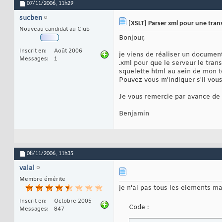
07/11/2006,
11h29
sucben
[XSLT] Parser xml pour une tran
Nouveau candidat au Club
Bonjour,
Inscrit en
Août 2006
je viens de réaliser un document
Messages
1
.xml pour que le serveur le tran
squelette html au sein de mon te
Pouvez vous m'indiquer s'il vous
Je vous remercie par avance de 
Benjamin
08/11/2006,
11h35
valal
Membre émérite
je n'ai pas tous les elements mai
Inscrit en
Octobre 2005
Code :
Messages
847