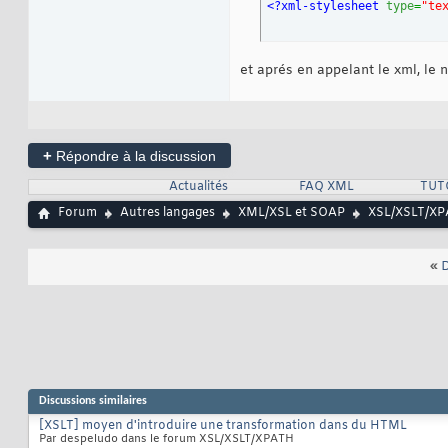
<?xml-stylesheet
type
=
"te
et aprés en appelant le xml, le n
+
Répondre à la discussion
Actualités
FAQ XML
TUT
Forum
Autres langages
XML/XSL et SOAP
XSL/XSLT/X
«
D
Discussions similaires
[XSLT] moyen d'introduire une transformation dans du HTML
Par despeludo dans le forum XSL/XSLT/XPATH