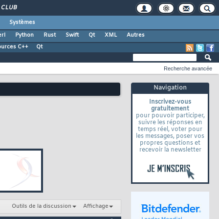
CLUB
Systèmes
rl
Python
Rust
Swift
Qt
XML
Autres
ources C++
Qt
Recherche avancée
Navigation
Inscrivez-vous
gratuitement
pour pouvoir participer,
suivre les réponses en
temps réel, voter pour
les messages, poser vos
propres questions et
recevoir la newsletter
Outils de la discussion
Affichage