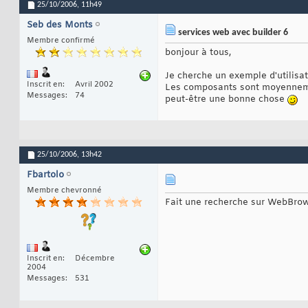
25/10/2006,
11h49
Seb des Monts
services web avec builder 6
Membre confirmé
bonjour à tous,
Je cherche un exemple d'utilisat
Inscrit en
Avril 2002
Les composants sont moyennements
Messages
74
peut-être une bonne chose
25/10/2006,
13h42
Fbartolo
Membre chevronné
Fait une recherche sur WebBrow
Inscrit en
Décembre
2004
Messages
531