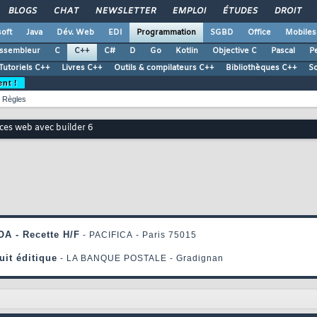
BLOGS
CHAT
NEWSLETTER
EMPLOI
ÉTUDES
DROIT
oft
Java
Dév. Web
EDI
Programmation
SGBD
Office
Mobiles
ssembleur
C
C++
C#
D
Go
Kotlin
Objective C
Pascal
Pe
Tutoriels C++
Livres C++
Outils & compilateurs C++
Bibliothèques C++
S
ent !
Règles
ices web avec builder 6