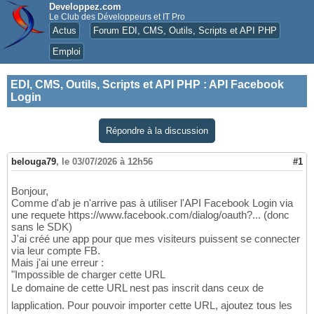
Developpez.com
Le Club des Développeurs et IT Pro
Actus
Forum EDI, CMS, Outils, Scripts et API PHP
Emploi
EDI, CMS, Outils, Scripts et API PHP
:
API Facebook
Login
Répondre à la discussion
belouga79
,
le 03/07/2026 à 12h56
#1
Bonjour,
Comme d'ab je n'arrive pas à utiliser l'API Facebook Login via
une requete https://www.facebook.com/dialog/oauth?... (donc
sans le SDK)
J'ai créé une app pour que mes visiteurs puissent se connecter
via leur compte FB.
Mais j'ai une erreur :
"Impossible de charger cette URL
Le domaine de cette URL nest pas inscrit dans ceux de
lapplication. Pour pouvoir importer cette URL, ajoutez tous les