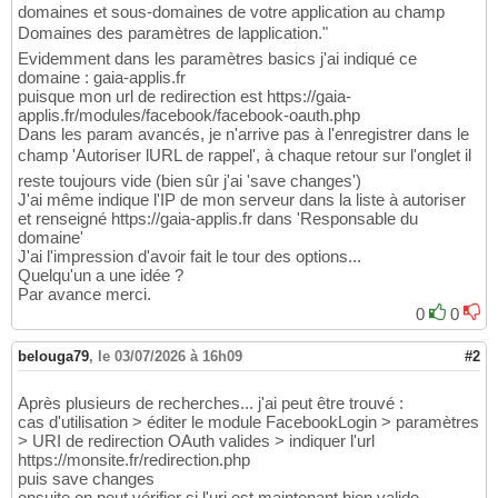
domaines et sous-domaines de votre application au champ
Domaines des paramètres de lapplication."
Evidemment dans les paramètres basics j'ai indiqué ce
domaine : gaia-applis.fr
puisque mon url de redirection est https://gaia-
applis.fr/modules/facebook/facebook-oauth.php
Dans les param avancés, je n'arrive pas à l'enregistrer dans le
champ 'Autoriser lURL de rappel', à chaque retour sur l'onglet il
reste toujours vide (bien sûr j'ai 'save changes')
J'ai même indique l'IP de mon serveur dans la liste à autoriser
et renseigné https://gaia-applis.fr dans 'Responsable du
domaine'
J'ai l'impression d'avoir fait le tour des options...
Quelqu'un a une idée ?
Par avance merci.
0
0
belouga79
,
le 03/07/2026 à 16h09
#2
Après plusieurs de recherches... j'ai peut être trouvé :
cas d'utilisation > éditer le module FacebookLogin > paramètres
> URI de redirection OAuth valides > indiquer l'url
https://monsite.fr/redirection.php
puis save changes
ensuite on peut vérifier si l'uri est maintenant bien valide