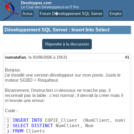
Developpez.com
Le Club des Développeurs et IT Pro
Actus
Forum D�veloppement SQL Server
Emploi
Développement SQL Server
:
Insert Into Select
Répondre à la discussion
isamatafian
,
le 01/06/2026 à 15h31
#1
Bonjour,
j'ai installé une version développeur sur mon poste. Juste le
moteur SGBD + Requêteur.
Bizarrement, l'instruction ci-dessous ne marche pas. il
reconnait pas la table : c'est normal ; il devrait la créer mais il
m'envoie une erreur:
Code :
INSERT
INTO
 COPIE_Client  
(
NumClient, nom
)
1
SELECT
DISTINCT
2
FROM
3