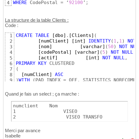
WHERE
 CodePostal = ‘
92100
’;
4
La structure de la table Clients :
Code :
CREATE
TABLE
[dbo]
.
[Clients]
(
1
[numClient]
[int]
IDENTITY
(
1
,
1
)
NOT
2
[nom]
[varchar]
(
50
)
NOT
NUL
3
[codePostal]
[varchar]
(
5
)
NOT
NULL
,

4
[actif]
[int]
NOT
NULL
5
PRIMARY
KEY
6
(
7
[numClient]
ASC
8
)
WITH
(
PAD_INDEX = OFF, STATISTICS_NORECOMPU
9
)
ON
[PRIMARY]
10
Quand je fais un select ; ça marche :
numclient    Nom  

1	          VISEO

2	           VISEO TRANSFO
Merci par avance
Isabelle