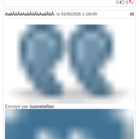
0
0
AaâÂäÄàAaâÂäÄàAaâÂäÄ
,
le 01/06/2026 à 16h49
#2
Envoyé par
isamatafian