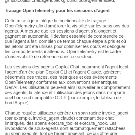
github.copilot.chat.agent.backgroundTodoAgent.enabled.
Traçage OpenTelemetry pour les sessions d'agent
Cette mise à jour intègre la fonctionnalité de traçage
OpenTelemetry afin d'améliorer la visibilité sur les sessions des
agents. À mesure que les sessions d'agent s'allongent et
gagnent en autonomie, il devient essentiel de comprendre ce
que l'agent a fait, combien de temps chaque étape a pris et où
les jetons ont été utilisés pour optimiser les coûts et déboguer
les comportements inattendus. OpenTelemetry est le cadre
d'observabilité de référence dans ce secteur.
Les sessions des agents Copilot Chat, notamment l'agent local,
l'agent d'arrière-plan Copilot CLI et l'agent Claude, génèrent
désormais des traces, des métriques et des événements
OpenTelemetry conformes aux conventions sémantiques
GenAI. Les utilisateurs peuvent ainsi surveiller le comportement
des agents, la latence et l'utilisation des jetons dans n'importe
quel backend compatible OTLP (par exemple, le tableau de
bord Aspire).
Chaque requête utilisateur génère un span racine invoke_agent
(par exemple, invoke_agent claude) contenant des chat
imbriqués, des spans execute_tool et execute_hook. Les
invocations de sous-agents sont automatiquement rattachées
au span execute_tool de l'agent appelant, ce qui offre une