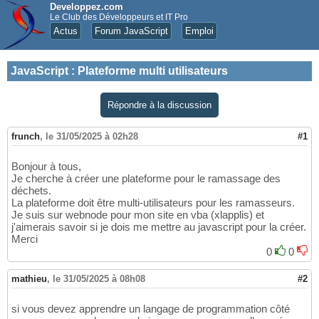
Developpez.com
Le Club des Développeurs et IT Pro
Actus
Forum JavaScript
Emploi
JavaScript
:
Plateforme multi utilisateurs
Répondre à la discussion
frunch
,
le 31/05/2025 à 02h28
#1
Bonjour à tous,
Je cherche à créer une plateforme pour le ramassage des
déchets.
La plateforme doit être multi-utilisateurs pour les ramasseurs.
Je suis sur webnode pour mon site en vba (xlapplis) et
j'aimerais savoir si je dois me mettre au javascript pour la créer.
Merci
0
0
mathieu
,
le 31/05/2025 à 08h08
#2
si vous devez apprendre un langage de programmation côté