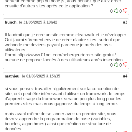
serveur comme php ou node.js, vous pensez que allez créer
ensuite d'autres sites après cette application ?
0
0
frunch
,
le 31/05/2025 à 10h42
#3
Il faudrait que je crée un site comme cleanwalk et le développer.
Oui j'aurai sûrement envie de créer d'autre sites, surtout que
webnode me deviens payant parceque je mets des avis
utilisateurs.
Parmi https://www.01net.com/hebergeur/creer-site-gratuit/
aucune ne propose l'accés à des utilisateurs après inscription.
0
0
mathieu
,
le 01/06/2025 à 15h35
#4
si vous pensez travailler régulièrement sur la conception de
site, cela peut être intéressant d'utiliser un framework. le temps
d'apprentissage du framework sera un peu plus long pour les
premiers sites mais vous gagnerez du temps à long terme.
mais avant même de se lancer avec un premier site, vous
devrez apprendre la programmation de base (variables,
boucles, algorithmes) ainsi que création de structure de
données.