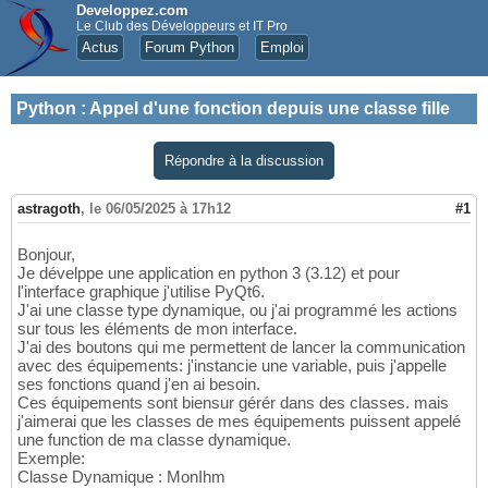
Developpez.com
Le Club des Développeurs et IT Pro
Actus
Forum Python
Emploi
Python
:
Appel d'une fonction depuis une classe fille
Répondre à la discussion
astragoth
,
le 06/05/2025 à 17h12
#1
Bonjour,
Je dévelppe une application en python 3 (3.12) et pour
l'interface graphique j'utilise PyQt6.
J'ai une classe type dynamique, ou j'ai programmé les actions
sur tous les éléments de mon interface.
J'ai des boutons qui me permettent de lancer la communication
avec des équipements: j'instancie une variable, puis j'appelle
ses fonctions quand j'en ai besoin.
Ces équipements sont biensur gérér dans des classes. mais
j'aimerai que les classes de mes équipements puissent appelé
une function de ma classe dynamique.
Exemple:
Classe Dynamique : MonIhm