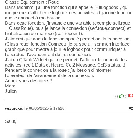
Classe Equipement : Roue
Dans MonIhm, j'ai une fonction qui s'appelle "FillLogbook", qui
me permet d'afficher le logbook des activités, et j'ai une fonction
que je connect à ma bouton.
Dans cette fonction, j'instancie une variable (exemple self.roue
= ClassRoue), puis je lance la connexion (self.roue.connect) et
l'initialisation de ma roue (self.roue.init).
J'aimerai que dans la fonction appelé permettant la connection
(Class roue, fonction Connect), je puisse utiliser mon interface
graphique pour mettre à jour le logbook pour communiquer à
l'opérateur l'avancement de ma connexion.
J'ai un QTableWidget qui me permet d'afficher le logbook des
activités. (col1 Data et Heure, Col2 Message, Col3 status...)
Pendant la connexion a la roue : j'ai besoin d'informer
l'opérateur de l'avancement de la connexion.
Auriez vous des idées?
Merci
Julien
0
0
wiztricks
,
le 06/05/2025 à 17h26
#2
Salut,