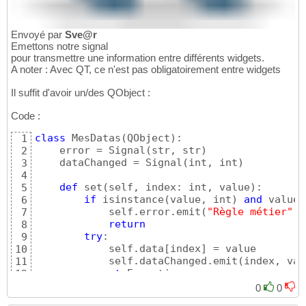
Envoyé par
Sve@r
Emettons notre signal
pour transmettre une information entre différents widgets.
A noter : Avec QT, ce n'est pas obligatoirement entre widgets
Il suffit d'avoir un/des QObject :
Code :
class
 MesDatas
(
QObject
)
:

1
    error = Signal
(
str, str
)
2
    dataChanged = Signal
(
int, int
)
3
4
def
 set
(
self, index: int, value
)
:

5
if
 isinstance
(
value, int
)
and
 value 
6
            self.error.emit
(
"Règle métier"
, 
7
return
8
try
:

9
            self.data
[
index
]
 = value

10
            self.dataChanged.emit
(
index, val
11
except
 Exception 
as
 err:

12
            self.error.emit
(
"erreur système"
13
0
0
    ...
14