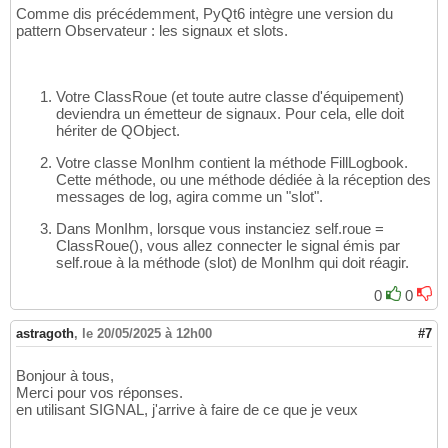
Comme dis précédemment, PyQt6 intègre une version du
pattern Observateur : les signaux et slots.
Votre ClassRoue (et toute autre classe d'équipement)
deviendra un émetteur de signaux. Pour cela, elle doit
hériter de QObject.
Votre classe MonIhm contient la méthode FillLogbook.
Cette méthode, ou une méthode dédiée à la réception des
messages de log, agira comme un "slot".
Dans MonIhm, lorsque vous instanciez self.roue =
ClassRoue
(
)
, vous allez connecter le signal émis par
self.roue à la méthode (slot) de MonIhm qui doit réagir.
0
0
astragoth
,
le 20/05/2025 à 12h00
#7
Bonjour à tous,
Merci pour vos réponses.
en utilisant SIGNAL, j'arrive à faire de ce que je veux