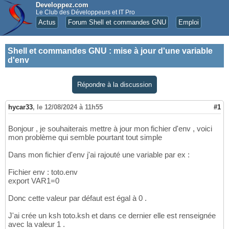
Developpez.com
Le Club des Développeurs et IT Pro
Actus
Forum Shell et commandes GNU
Emploi
Shell et commandes GNU
:
mise à jour d'une variable
d'env
Répondre à la discussion
hycar33
,
le 12/08/2024 à 11h55
#1
Bonjour , je souhaiterais mettre à jour mon fichier d'env , voici
mon problème qui semble pourtant tout simple
Dans mon fichier d'env j'ai rajouté une variable par ex :
Fichier env : toto.env
export VAR1=0
Donc cette valeur par défaut est égal à 0 .
J'ai crée un ksh toto.ksh et dans ce dernier elle est renseignée
avec la valeur 1 .