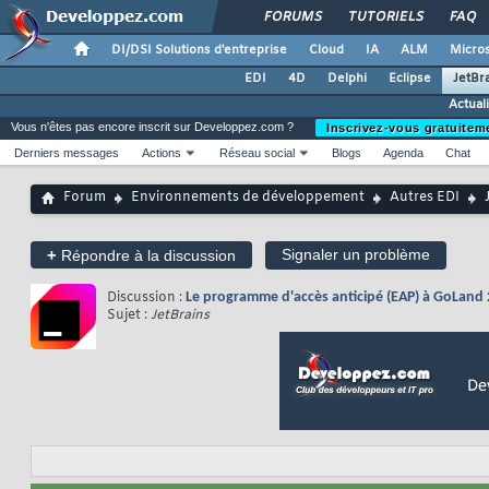
FORUMS
TUTORIELS
FAQ
DI/DSI Solutions d'entreprise
Cloud
IA
ALM
Micros
EDI
4D
Delphi
Eclipse
JetBr
Actual
Vous n'êtes pas encore inscrit sur Developpez.com ?
Inscrivez-vous gratuitem
Derniers messages
Actions
Réseau social
Blogs
Agenda
Chat
Forum
Environnements de développement
Autres EDI
+
Signaler un problème
Répondre à la discussion
Discussion :
Le programme d'accès anticipé (EAP) à GoLand
Sujet :
JetBrains