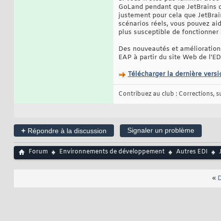
GoLand pendant que JetBrains con
justement pour cela que JetBrain
scénarios réels, vous pouvez aide
plus susceptible de fonctionner
Des nouveautés et amélioration
EAP à partir du site Web de l'EDI
Télécharger la dernière ver
Contribuez au club : Corrections, sug
+
Signaler un problème
Répondre à la discussion
Forum
Environnements de développement
Autres EDI
«
D