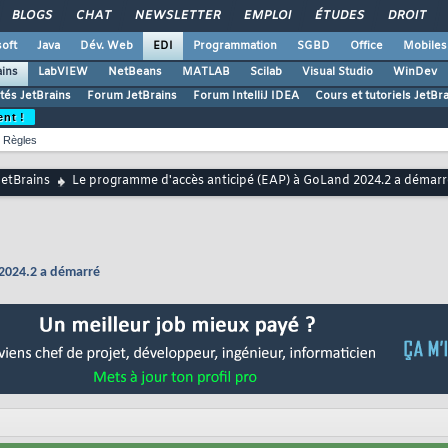
BLOGS
CHAT
NEWSLETTER
EMPLOI
ÉTUDES
DROIT
oft
Java
Dév. Web
EDI
Programmation
SGBD
Office
Mobiles
ains
LabVIEW
NetBeans
MATLAB
Scilab
Visual Studio
WinDev
ités JetBrains
Forum JetBrains
Forum IntelliJ IDEA
Cours et tutoriels JetBr
ent !
Règles
JetBrains
Le programme d'accès anticipé (EAP) à GoLand 2024.2 a démarr
 2024.2 a démarré