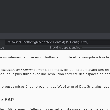
tions internes, la mise en surbrillance du code et la navigation fonc
Directory as | Sources Root
. Désormais, les utilisateurs ayant des ré
beaucoup plus fluide avec une résolution correcte des espaces de noms
breuses mises à jour provenant de WebStorm et DataGrip, ainsi que 
me EAP
 les EAP, retenez qu'elles vous permettent d'essayer les dernières fon