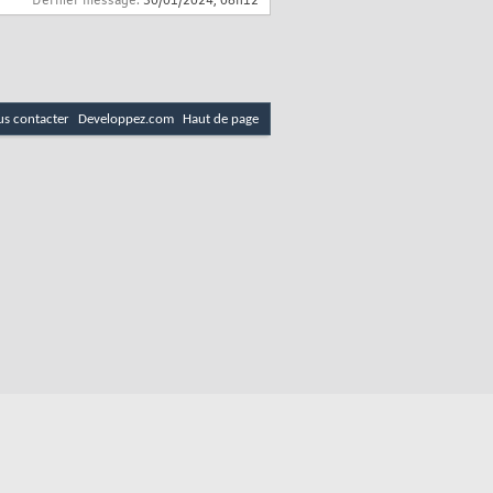
Dernier message:
30/01/2024,
08h12
s contacter
Developpez.com
Haut de page