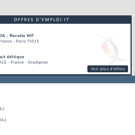
OA - Recette H/F
 France - Paris 75015
uit éditique
ALE
- France - Gradignan
Voir plus d'offres
4.1
24.1