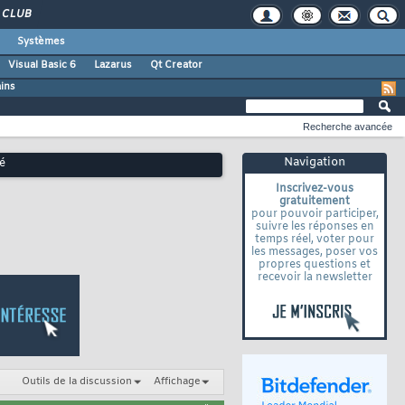
CLUB
Systèmes
Visual Basic 6
Lazarus
Qt Creator
ains
Recherche avancée
Navigation
é
Inscrivez-vous
gratuitement
pour pouvoir participer,
suivre les réponses en
temps réel, voter pour
les messages, poser vos
propres questions et
recevoir la newsletter
Outils de la discussion
Affichage