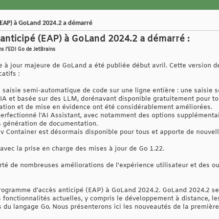
(EAP) à GoLand 2024.2 a démarré
anticipé (EAP) à GoLand 2024.2 a démarré :
s l'EDI Go de JetBrains
 à jour majeure de GoLand a été publiée début avril. Cette version d
atifs :
 saisie semi-automatique de code sur une ligne entière : une saisie
'IA et basée sur des LLM, dorénavant disponible gratuitement pour to
ation et de mise en évidence ont été considérablement améliorées.
 perfectionné l'AI Assistant, avec notamment des options supplémentai
a génération de documentation.
v Container est désormais disponible pour tous et apporte de nouvell
vec la prise en charge des mises à jour de Go 1.22.
é de nombreuses améliorations de l'expérience utilisateur et des outi
rogramme d'accès anticipé (EAP) à GoLand 2024.2. GoLand 2024.2 sera
s fonctionnalités actuelles, y compris le développement à distance, l
es du langage Go. Nous présenterons ici les nouveautés de la première