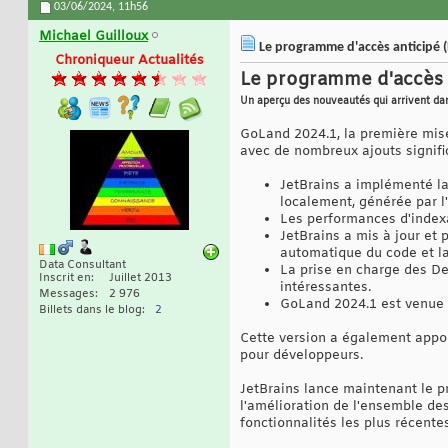
03/06/2024,
11h56
Michael Guilloux
Le programme d'accès anticipé 
Chroniqueur Actualités
Le programme d'accès 
Un aperçu des nouveautés qui arrivent dan
GoLand 2024.1, la première mise
avec de nombreux ajouts signific
JetBrains a implémenté la
localement, générée par l
Les performances d'index
JetBrains a mis à jour et
automatique du code et l
Data Consultant
La prise en charge des De
Inscrit en
Juillet 2013
intéressantes.
Messages
2 976
GoLand 2024.1 est venue a
Billets dans le blog
2
Cette version a également apport
pour développeurs.
JetBrains lance maintenant le p
l'amélioration de l'ensemble de
fonctionnalités les plus récent