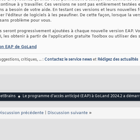
tinue à y travailler. Ces versions ne sont pas entièrement testées e
s a besoin de votre aide. En testant ces versions et leurs nouvelles f
r l'éditeur de logiciels à les peaufiner. De cette façon, lorsque la ver
 sans problème pour vous.
s seront progressivement ajoutées à chaque nouvelle version EAP. Vo
, les obtenir à partir de l'application gratuite Toolbox ou utiliser des
sion EAP de GoLand
gestions, critiques, ... :
Contactez le service news
et
Rédigez des actualités
JetBrains
Le programme d'accès anticipé (EAP) à GoLand 2024.2 a démarr
iscussion précédente
|
Discussion suivante
»