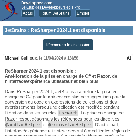
Developpez.com
Le Club des Développeurs et IT Pro
Actus
Forum JetBrains
Emploi
JetBrains
:
ReSharper 2024.1 est disponible
Répondre à la discussion
Michael Guilloux
,
le 11/04/2024 à 13h58
#1
ReSharper 2024.1 est disponible :
Amélioration de la prise en charge de C# et Razor, de
l'interface/expérience utilisateur et bien plus
Dans ReSharper 2024.1, JetBrains a amélioré la prise en
charge de C# pour fournir encore plus de suggestions pour la
conversion du code en expressions de collections et des
avertissements lorsqu'une collection est modifiée pendant
l'itération dans les boucles
foreach
. La prise en charge de
Razor résout désormais les références pour les directives
@addTagHelper
et
@removeTagHelper
. D'autre part,
l'interface/expérience utilisateur servant à modifier les règles de
nommage personnalisées a été considérablement améliorée.