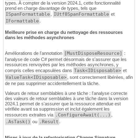
types. À compter de la version 2024.1, cette fonctionnalité
prend en charge davantage de types, tels que
ISpanFormattable
,
IUtf8SpanFormattable
et
IFormattable
.
Meilleure prise en charge du nettoyage des ressources
dans les méthodes asynchrones
Améliorations de l'annotation
[MustDisposeResource]
:
l'analyse de code C# permet désormais de s'assurer que les
ressources renvoyées par les méthodes asynchrones, y
compris celles encapsulées dans
Task<IDisposable>
et
ValueTask<IDisposable>
, sont correctement libérées, afin
de ne pas supprimer accidentellement la tâche.
Valeurs de retour semblables à une tâche : l'analyse correcte
des valeurs de retour semblables à une tâche dans la version
2024.1 permet de s'assurer que la ressource attendue est
vérifiée avant sa suppression et inclut également les
ressources extraites via
.ConfigureAwait(...)
,
.AsTask()
ou
.Result
.
Mises à jour de la refactorisation
Change Signature