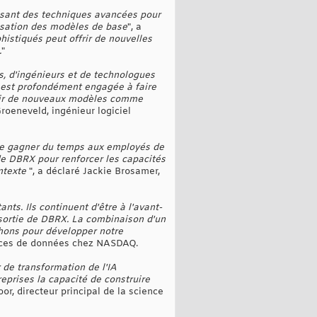
lisant des techniques avancées pour
isation des modèles de base
", a
histiqués peut offrir de nouvelles
.
"
, d'ingénieurs et de technologues
2 est profondément engagée à faire
 voir de nouveaux modèles comme
Groeneveld, ingénieur logiciel
aire gagner du temps aux employés de
de DBRX pour renforcer les capacités
ontexte
", a déclaré Jackie Brosamer,
ts. Ils continuent d'être à l'avant-
a sortie de DBRX. La combinaison d'un
hons pour développer notre
rvices de données chez NASDAQ.
 de transformation de l'IA
eprises la capacité de construire
oor, directeur principal de la science