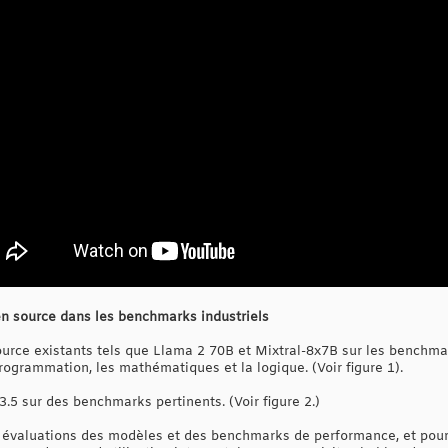
 source dans les benchmarks industriels
ce existants tels que Llama 2 70B et Mixtral-8x7B sur les benchmark
ogrammation, les mathématiques et la logique. (Voir figure 1).
 sur des benchmarks pertinents. (Voir figure 2.)
évaluations des modèles et des benchmarks de performance, et pou