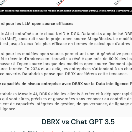
rd pour les LLM open source efficaces
 AI et entraîné sur le cloud NVIDIA DGX. Databricks a optimisé DBRX
ts (MoE), construite sur le projet open source MegaBlocks. Le modèle
 est jusqu'à deux fois plus efficace en termes de calcul que d'autres
rd pour les modèles open source, permettant une IA générative perso
uête récente d'Andreessen Horowitz a révélé que près de 60 % des le
u passer à l'open source lorsque des modèles open source finement aju
e fermée. En 2024 et au-delà, les entreprises s'attendent à un chang
rce ouverte. Databricks pense que DBRX accélérera cette tendance.
e capacités de niveau entreprise avec DBRX sur la Data Intelligence 
Databricks Mosaic AI, DBRX aide les clients à créer et à déployer rapi
n qui sont sûres, précises et gouvernées sans renoncer au contrôle de
ficient de capacités intégrées de gestion, de gouvernance, de lignage 
lligence.