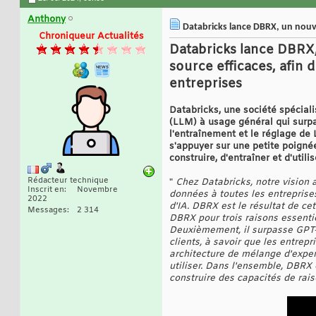
Anthony
Databricks lance DBRX, un nouv
Chroniqueur Actualités
Databricks lance DBRX
source efficaces, afin 
entreprises
Databricks, une société spécial
(LLM) à usage général qui surp
l'entraînement et le réglage de 
s'appuyer sur une petite poign
construire, d'entraîner et d'uti
Rédacteur technique
"
Chez Databricks, notre vision a
Inscrit en
Novembre
données à toutes les entreprises
2022
d'IA. DBRX est le résultat de cet
Messages
2 314
DBRX pour trois raisons essenti
Deuxièmement, il surpasse GPT-3
clients, à savoir que les entrep
architecture de mélange d'exper
utiliser. Dans l'ensemble, DBRX
construire des capacités de ra