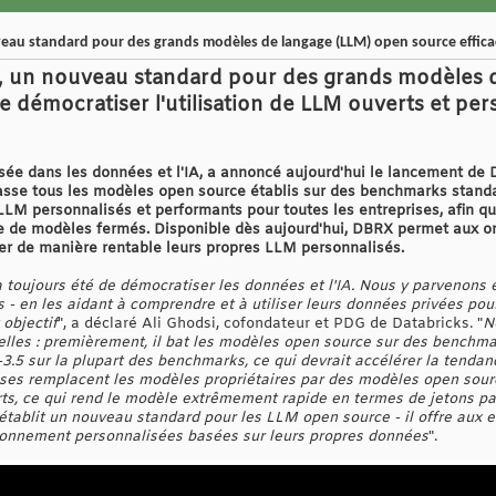
eau standard pour des grands modèles de langage (LLM) open source effica
, un nouveau standard pour des grands modèles 
de démocratiser l'utilisation de LLM ouverts et per
isée dans les données et l'IA, a annoncé aujourd'hui le lancement d
asse tous les modèles open source établis sur des benchmarks stan
LLM personnalisés et performants pour toutes les entreprises, afin qu'
ée de modèles fermés. Disponible dès aujourd'hui, DBRX permet aux o
liser de manière rentable leurs propres LLM personnalisés.
 toujours été de démocratiser les données et l'IA. Nous y parvenons 
 - en les aidant à comprendre et à utiliser leurs données privées pou
 objectif
", a déclaré Ali Ghodsi, cofondateur et PDG de Databricks. "
N
elles : premièrement, il bat les modèles open source sur des benchmar
.5 sur la plupart des benchmarks, ce qui devrait accélérer la tenda
rises remplacent les modèles propriétaires par des modèles open sourc
ts, ce qui rend le modèle extrêmement rapide en termes de jetons par
 établit un nouveau standard pour les LLM open source - il offre aux 
isonnement personnalisées basées sur leurs propres données
".