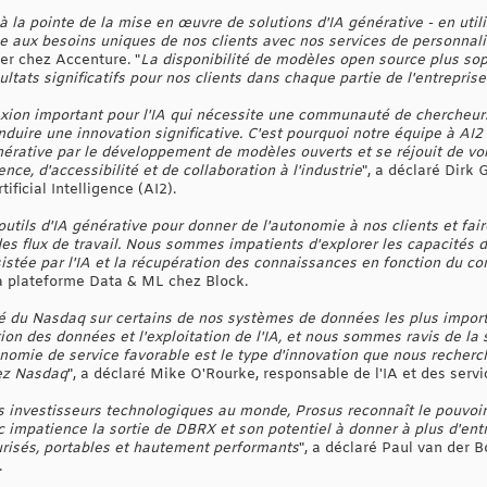
la pointe de la mise en œuvre de solutions d'IA générative - en uti
e aux besoins uniques de nos clients avec nos services de personnal
er chez Accenture. "
La disponibilité de modèles open source plus sop
ltats significatifs pour nos clients dans chaque partie de l'entreprise
xion important pour l'IA qui nécessite une communauté de chercheurs
duire une innovation significative. C'est pourquoi notre équipe à AI
énérative par le développement de modèles ouverts et se réjouit de
ce, d'accessibilité et de collaboration à l'industrie
", a déclaré Dirk 
rtificial Intelligence (AI2).
outils d'IA générative pour donner de l'autonomie à nos clients et f
des flux de travail. Nous sommes impatients d'explorer les capacités 
istée par l'IA et la récupération des connaissances en fonction du c
la plateforme Data & ML chez Block.
é du Nasdaq sur certains de nos systèmes de données les plus importan
tion des données et l'exploitation de l'IA, et nous sommes ravis de l
omie de service favorable est le type d'innovation que nous recherc
hez Nasdaq
", a déclaré Mike O'Rourke, responsable de l'IA et des se
s investisseurs technologiques au monde, Prosus reconnaît le pouvoir
 impatience la sortie de DBRX et son potentiel à donner à plus d'entr
risés, portables et hautement performants
", a déclaré Paul van der B
.