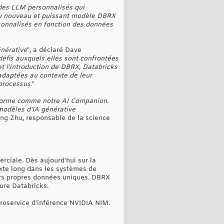
 des LLM personnalisés qui
 du nouveau et puissant modèle DBRX
sonnalisés en fonction des données
énérative
", a déclaré Dave
 défis auxquels elles sont confrontées
et l'introduction de DBRX, Databricks
 adaptées au contexte de leur
 processus.
"
eforme comme notre AI Companion.
modèles d'IA générative
ang Zhu, responsable de la science
rciale. Dès aujourd'hui sur la
exte long dans les systèmes de
urs propres données uniques. DBRX
ure Databricks.
croservice d'inférence NVIDIA NIM.