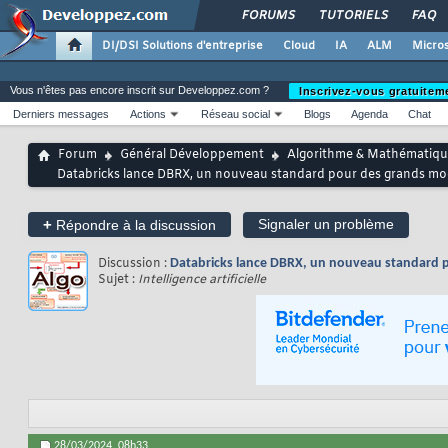
FORUMS
TUTORIELS
FAQ
DI/DSI Solutions d'entreprise
Cloud
IA
ALM
Micros
Vous n'êtes pas encore inscrit sur Developpez.com ?
Inscrivez-vous gratuitem
Derniers messages
Actions
Réseau social
Blogs
Agenda
Chat
Forum
Général Développement
Algorithme & Mathématiqu
Databricks lance DBRX, un nouveau standard pour des grands mod
+
Signaler un problème
Répondre à la discussion
Discussion :
Databricks lance DBRX, un nouveau standard p
Sujet :
Intelligence artificielle
28/03/2024,
08h33