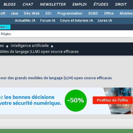
BLOGS
CHAT
NEWSLETTER
EMPLOI
ÉTUDES
DROIT
oft
Java
Dév. Web
EDI
Programmation
SGBD
Office
Mobiles
Actualités IA
Forum IA
Cours et tutoriels IA
Livres IA
ent !
Règles
es
Intelligence artificielle
èles de langage (LLM) open source efficaces
our des grands modèles de langage (LLM) open source efficaces