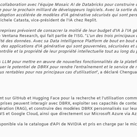
e collaboration avec l'équipe Mosaic AI de Databricks pour construire
 pour le prochain milliard de développeurs logiciels. Avec la sortie
doption accélérée de modèles d'IA générative sécurisés qui sont per
ichele Catasta, vice-président de l'IA chez Replit.
eprises prévoient de consacrer la moitié de leur budget d'IA à l'IA g
Ventana Research, qui fait partie de l'ISG. "
L'un des trois principaux
alité des données. Avec sa Data Intelligence Platform de bout en bout 
 des applications d'IA générative qui sont gouvernées, sécurisées et
ontrôle et la propriété de leur propriété intellectuelle tout au long du
es LLM pour mettre en œuvre de nouvelles fonctionnalités de la plat
r le potentiel de DBRX pour rendre l'entraînement et le service de 
us rentables pour nos principaux cas d'utilisation
", a déclaré Chengu
t sur GitHub et Hugging Face pour la recherche et l'utilisation comme
eprises peuvent interagir avec DBRX, exploiter ses capacités de cont
ration (RAG), et construire des modèles DBRX personnalisés sur le
S et Google Cloud, ainsi que directement sur Microsoft Azure via Az
ponible via le catalogue d'API de NVIDIA et pris en charge par le mi