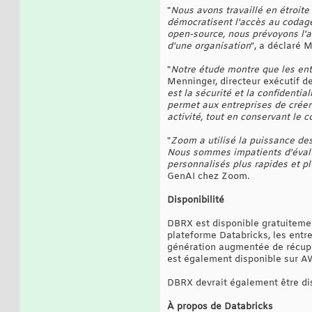
"
Nous avons travaillé en étroit
démocratisent l'accès au codage
open-source, nous prévoyons l'a
d'une organisation
", a déclaré M
"
Notre étude montre que les entr
Menninger, directeur exécutif de 
est la sécurité et la confidenti
permet aux entreprises de créer
activité, tout en conservant le c
"
Zoom a utilisé la puissance d
Nous sommes impatients d'évalue
personnalisés plus rapides et pl
GenAI chez Zoom.
Disponibilité
DBRX est disponible gratuitemen
plateforme Databricks, les entr
génération augmentée de récupé
est également disponible sur AW
DBRX devrait également être dis
À propos de Databricks