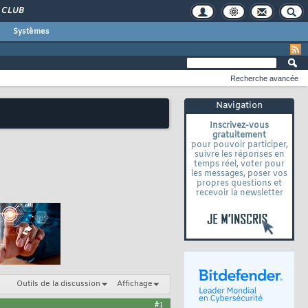
CLUB
Systèmes
Recherche avancée
Navigation
Inscrivez-vous
gratuitement
pour pouvoir participer,
suivre les réponses en
temps réel, voter pour
les messages, poser vos
propres questions et
recevoir la newsletter
Outils de la discussion
Affichage
#1