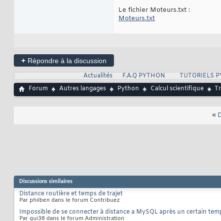
Le fichier Moteurs.txt :
Moteurs.txt
+
Répondre à la discussion
Actualités
F.A.Q PYTHON
TUTORIELS 
Forum
Autres langages
Python
Calcul scientifique
Tr
«
D
Discussions similaires
Distance routière et temps de trajet
Par philben dans le forum Contribuez
Impossible de se connecter à distance a MySQL après un certain tem
Par gui38 dans le forum Administration