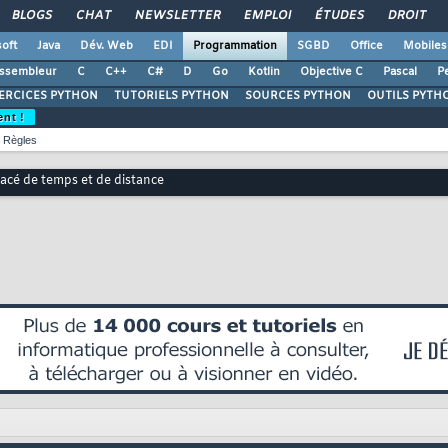
BLOGS
CHAT
NEWSLETTER
EMPLOI
ÉTUDES
DROIT
oft
Java
Dév. Web
EDI
Programmation
SGBD
Office
Mobiles
ssembleur
C
C++
C#
D
Go
Kotlin
Objective C
Pascal
Pe
ERCICES PYTHON
TUTORIELS PYTHON
SOURCES PYTHON
OUTILS PYTH
ent !
Règles
acé de temps et de distance