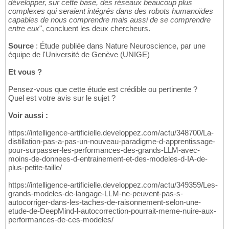
développer, sur cette base, des réseaux beaucoup plus
complexes qui seraient intégrés dans des robots humanoïdes
capables de nous comprendre mais aussi de se comprendre
entre eux
", concluent les deux chercheurs.
Source
: Étude publiée dans Nature Neuroscience, par une
équipe de l'Université de Genève (UNIGE)
Et vous ?
Pensez-vous que cette étude est crédible ou pertinente ?
Quel est votre avis sur le sujet ?
Voir aussi :
https://intelligence-artificielle.developpez.com/actu/348700/La-
distillation-pas-a-pas-un-nouveau-paradigme-d-apprentissage-
pour-surpasser-les-performances-des-grands-LLM-avec-
moins-de-donnees-d-entrainement-et-des-modeles-d-IA-de-
plus-petite-taille/
https://intelligence-artificielle.developpez.com/actu/349359/Les-
grands-modeles-de-langage-LLM-ne-peuvent-pas-s-
autocorriger-dans-les-taches-de-raisonnement-selon-une-
etude-de-DeepMind-l-autocorrection-pourrait-meme-nuire-aux-
performances-de-ces-modeles/