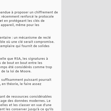
pandue à proposer un chiffrement de
nt récemment renforcé le protocole
et en protégeant les clés de
n appareil, même pour les
entaire : un mécanisme de reclé
ble où une clé serait compromise.
emplaire qui fournit de solides
telle que RSA, les signatures à
s de bout en bout entre les
gtemps été considérés comme trop
 de la loi de Moore.
e suffisamment puissant pourrait
n théorie, le faire assez
osant de ressources considérables
tockage des données modernes. Le
elles et les classer en vue d'une
nt les conserver jusqu'à ce qu'ils