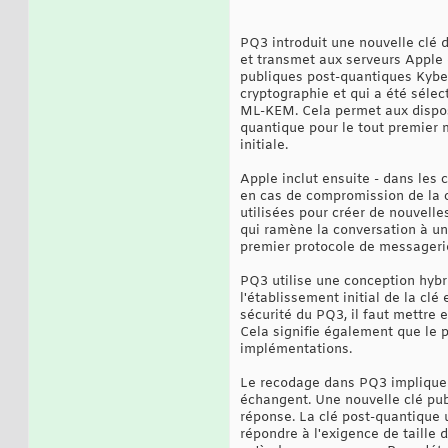
PQ3 introduit une nouvelle clé 
et transmet aux serveurs Apple d
publiques post-quantiques Kyber
cryptographie et qui a été séle
ML-KEM. Cela permet aux disposi
quantique pour le tout premier m
initiale.
Apple inclut ensuite - dans les
en cas de compromission de la c
utilisées pour créer de nouvell
qui ramène la conversation à un
premier protocole de messagerie
PQ3 utilise une conception hybri
l'établissement initial de la clé
sécurité du PQ3, il faut mettre 
Cela signifie également que le 
implémentations.
Le recodage dans PQ3 implique 
échangent. Une nouvelle clé pub
réponse. La clé post-quantique u
répondre à l'exigence de taille