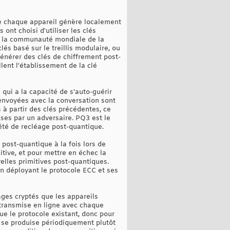
ue chaque appareil génère localement
ont choisi d'utiliser les clés
de la communauté mondiale de la
s basé sur le treillis modulaire, ou
générer des clés de chiffrement post-
lent l'établissement de la clé
qui a la capacité de s'auto-guérir
envoyées avec la conversation sont
 à partir des clés précédentes, ce
ses par un adversaire. PQ3 est le
été de recléage post-quantique.
 post-quantique à la fois lors de
itive, et pour mettre en échec la
velles primitives post-quantiques.
n déployant le protocole ECC et ses
ges cryptés que les appareils
 transmise en ligne avec chaque
que le protocole existant, donc pour
l se produise périodiquement plutôt