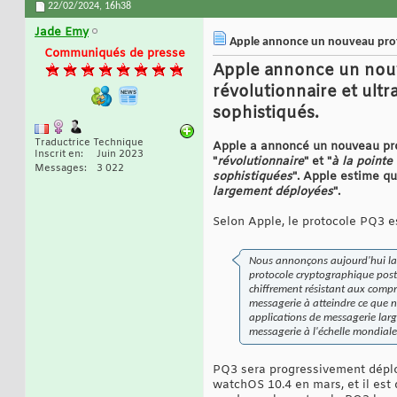
22/02/2024,
16h38
Jade Emy
Apple annonce un nouveau prot
Communiqués de presse
Apple annonce un nouv
révolutionnaire et ult
sophistiqués.
Traductrice Technique
Apple a annoncé un nouveau pro
Inscrit en
Juin 2023
"
révolutionnaire
" et "
à la pointe
Messages
3 022
sophistiquées
". Apple estime qu
largement déployées
".
Selon Apple, le protocole PQ3 es
Nous annonçons aujourd'hui la p
protocole cryptographique post-
chiffrement résistant aux compr
messagerie à atteindre ce que no
applications de messagerie larg
messagerie à l'échelle mondiale
PQ3 sera progressivement déploy
watchOS 10.4 en mars, et il est 