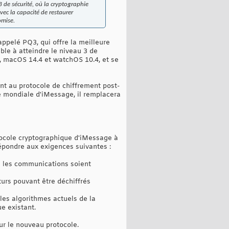
3 de sécurité, où la cryptographie
avec la capacité de restaurer
omise.
ppelé PQ3, qui offre la meilleure
ble à atteindre le niveau 3 de
, macOS 14.4 et watchOS 10.4, et se
t au protocole de chiffrement post-
e mondiale d'iMessage, il remplacera
tocole cryptographique d'iMessage à
 répondre aux exigences suivantes :
es les communications soient
urs pouvant être déchiffrés
les algorithmes actuels de la
ue existant.
ur le nouveau protocole.