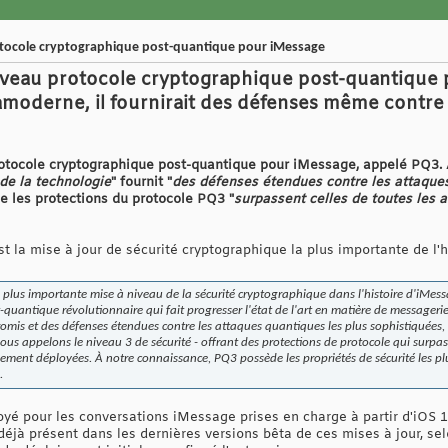
ocole cryptographique post-quantique pour iMessage
eau protocole cryptographique post-quantique p
ramoderne, il fournirait des défenses même contre 
tocole cryptographique post-quantique pour iMessage, appelé PQ3. A
 de la technologie
" fournit "
des défenses étendues contre les attaque
e les protections du protocole PQ3 "
surpassent celles de toutes les 
t la mise à jour de sécurité cryptographique la plus importante de l'h
lus importante mise à niveau de la sécurité cryptographique dans l'histoire d'iMess
quantique révolutionnaire qui fait progresser l'état de l'art en matière de messageri
omis et des défenses étendues contre les attaques quantiques les plus sophistiquées,
us appelons le niveau 3 de sécurité - offrant des protections de protocole qui surpass
ement déployées. À notre connaissance, PQ3 possède les propriétés de sécurité les plu
.
é pour les conversations iMessage prises en charge à partir d'iOS 1
déjà présent dans les dernières versions bêta de ces mises à jour, s