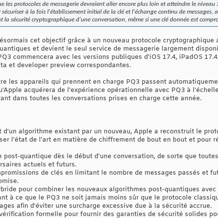
les protocoles de messagerie devraient aller encore plus loin et atteindre le niveau 
sécuriser à la fois l'établissement initial de la clé et l'échange continu de messages, 
la sécurité cryptographique d'une conversation, même si une clé donnée est compr
ésormais cet objectif grâce à un nouveau protocole cryptographique a
quantiques et devient le seul service de messagerie largement disponi
 PQ3 commencera avec les versions publiques d'iOS 17.4, iPadOS 17.4
êta et developer preview correspondantes.
re les appareils qui prennent en charge PQ3 passent automatiquemen
u'Apple acquérera de l'expérience opérationnelle avec PQ3 à l'échell
ant dans toutes les conversations prises en charge cette année.
d'un algorithme existant par un nouveau, Apple a reconstruit le pro
sser l'état de l'art en matière de chiffrement de bout en bout et pour
ie post-quantique dès le début d'une conversation, de sorte que tout
saires actuels et futurs.
promissions de clés en limitant le nombre de messages passés et fut
omise.
ybride pour combiner les nouveaux algorithmes post-quantiques avec 
lant à ce que le PQ3 ne soit jamais moins sûr que le protocole classiq
ages afin d'éviter une surcharge excessive due à la sécurité accrue.
érification formelle pour fournir des garanties de sécurité solides po