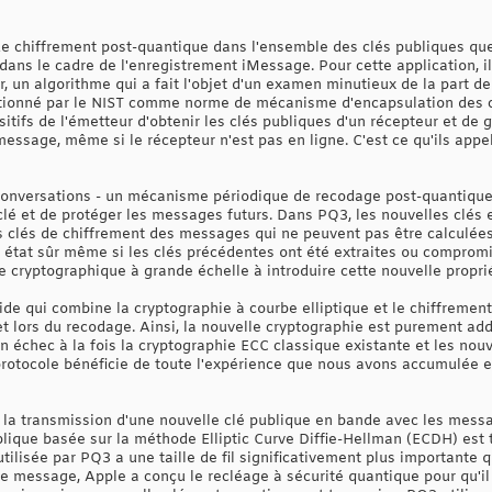
de chiffrement post-quantique dans l'ensemble des clés publiques q
ans le cadre de l'enregistrement iMessage. Pour cette application, ils 
, un algorithme qui a fait l'objet d'un examen minutieux de la part 
ctionné par le NIST comme norme de mécanisme d'encapsulation des clé
tifs de l'émetteur d'obtenir les clés publiques d'un récepteur et de 
essage, même si le récepteur n'est pas en ligne. C'est ce qu'ils appel
 conversations - un mécanisme périodique de recodage post-quantique 
lé et de protéger les messages futurs. Dans PQ3, les nouvelles clés 
es clés de chiffrement des messages qui ne peuvent pas être calculées
 état sûr même si les clés précédentes ont été extraites ou compromi
 cryptographique à grande échelle à introduire cette nouvelle propri
de qui combine la cryptographie à courbe elliptique et le chiffrement
 et lors du recodage. Ainsi, la nouvelle cryptographie est purement add
en échec à la fois la cryptographie ECC classique existante et les nou
protocole bénéficie de toute l'expérience que nous avons accumulée e
la transmission d'une nouvelle clé publique en bande avec les messa
lique basée sur la méthode Elliptic Curve Diffie-Hellman (ECDH) est
tilisée par PQ3 a une taille de fil significativement plus importante 
 de message, Apple a conçu le recléage à sécurité quantique pour qu'i