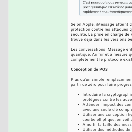
C'est pourquoi nous pensons que 
post-quantique est utilisée pour 
rapidement et automatiquement 
Selon Apple, iMessage atteint d
protection contre les attaques 
sécurité. La prise en charge de
trouve déjà dans les versions b
Les conversations iMessage ent
quantique. Au fur et à mesure q
complètement le protocole exist
Conception de PQ3
Plus qu'un simple remplacement 
partir de zéro pour faire progre
Introduire la cryptograph
protégées contre les adver
Atténuer l'impact des com
avec une seule clé compr
Utiliser une conception h
courbe elliptique, en veil
Amortir la taille des mess
Utiliser des méthodes de v