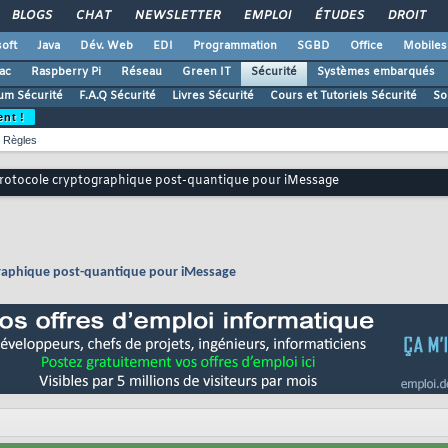
BLOGS
CHAT
NEWSLETTER
EMPLOI
ÉTUDES
DROIT
oft
Java
Dév. Web
EDI
Programmation
SGBD
Office
Mobiles
ac
Raspberry Pi
Réseau
Green IT
Sécurité
Systèmes embarqués
um Sécurité
F.A.Q Sécurité
Livres Sécurité
Cours et Tutoriels Sécurité
So
ent !
Règles
otocole cryptographique post-quantique pour iMessage
raphique post-quantique pour iMessage