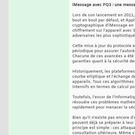
iMessage avec PQ3 : une messag
Lors de son lancement en 2011,
bout en bout par défaut, et App
cryptographique d'iMessage en 2
chiffrement sur l'appareil avec 
adversaires les plus sophistiqué
Cette mise à jour du protocole 
périodique pour assurer l'auto
Chacune de ces avancées a été f
garanties quant à la sécurité d
Historiquement, les plateformes 
courbe elliptique et l'échange d
appareils. Tous ces algorithme
intensifs en termes de calcul p
Toutefois, l'essor de l'informa
résoudre ces problèmes mathéma
rapidement pour menacer la séc
Bien qu'il n'existe pas encore 
peuvent déjà se préparer à leur
principe est simple : ces attaqu
consultation ultérieure. Même s'