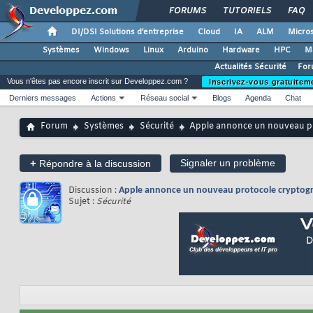
FORUMS
TUTORIELS
FAQ
DI/DSI Solutions d'entreprise
Cloud
IA
ALM
Micros
Systèmes
Windows
Linux
Arduino
Hardware
HPC
M
Actualités Sécurité
For
Vous n'êtes pas encore inscrit sur Developpez.com ?
Inscrivez-vous gratuitem
Derniers messages
Actions
Réseau social
Blogs
Agenda
Chat
Forum
Systèmes
Sécurité
Apple annonce un nouveau pr
+
Signaler un problème
Répondre à la discussion
Discussion :
Apple annonce un nouveau protocole cryptog
Sujet :
Sécurité