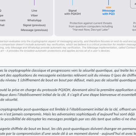
a cryptographie classique et progressons vers la sécurité quantique, qui traite les 
art des applications de messagerie existantes relèvent soit du niveau 0 (pas de chiff
t du niveau 1 (chiffrement de bout en bout par défaut, mais pas de sécurité quantique
ajouté la prise en charge du protocole PQXDH, devenant ainsi la première application
ique dans l'établissement initial de la clé. Il s'agit d'une étape bienvenue et essentiell
de sécurité.
 cryptographie post-quantique est limitée à l'établissement initial de la clé, offrant 
ion n'est jamais compromis. Mais les adversaires sophistiqués d'aujourd'hui sont déjà 
 la possibilité de décrypter les messages protégés par ces clés tant que celles-ci ne ch
gerie chiffrée de bout en bout, les clés post-quantiques doivent changer en permanen
sée par la compromission d'une seule clé à un moment donné - aujourd'hui et avec le