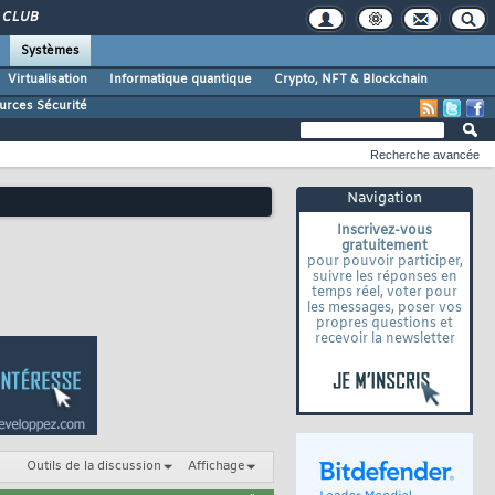
CLUB
Systèmes
Virtualisation
Informatique quantique
Crypto, NFT & Blockchain
urces Sécurité
Recherche avancée
Navigation
Inscrivez-vous
gratuitement
pour pouvoir participer,
suivre les réponses en
temps réel, voter pour
les messages, poser vos
propres questions et
recevoir la newsletter
Outils de la discussion
Affichage