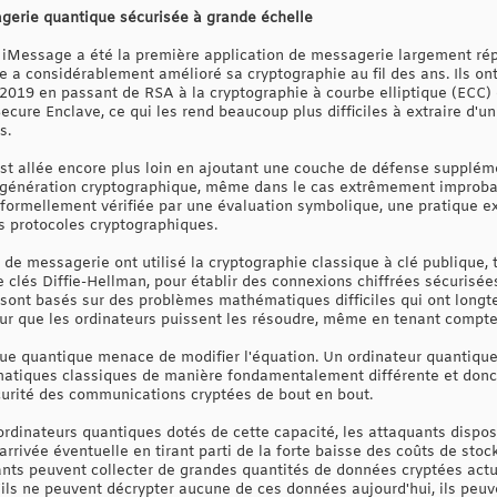
erie quantique sécurisée à grande échelle
 iMessage a été la première application de messagerie largement ré
le a considérablement amélioré sa cryptographie au fil des ans. Ils o
019 en passant de RSA à la cryptographie à courbe elliptique (ECC) 
Secure Enclave, ce qui les rend beaucoup plus difficiles à extraire d'u
s.
est allée encore plus loin en ajoutant une couche de défense supplém
régénération cryptographique, même dans le cas extrêmement improba
ormellement vérifiée par une évaluation symbolique, une pratique ex
es protocoles cryptographiques.
de messagerie ont utilisé la cryptographie classique à clé publique, 
e clés Diffie-Hellman, pour établir des connexions chiffrées sécurisée
s sont basés sur des problèmes mathématiques difficiles qui ont lon
our que les ordinateurs puissent les résoudre, même en tenant compte
tique quantique menace de modifier l'équation. Un ordinateur quantiqu
tiques classiques de manière fondamentalement différente et donc, e
urité des communications cryptées de bout en bout.
d'ordinateurs quantiques dotés de cette capacité, les attaquants disp
 arrivée éventuelle en tirant parti de la forte baisse des coûts de s
ants peuvent collecter de grandes quantités de données cryptées actu
ils ne peuvent décrypter aucune de ces données aujourd'hui, ils peuve