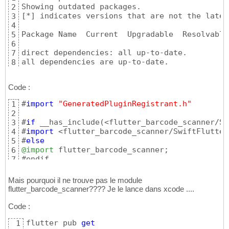
2
[
*
]
 indicates versions that are not the lates
3
4
Package Name  Current  Upgradable  Resolvable
5
6
direct dependencies: all up-to-date.

7
all dependencies are up-to-date.

8
sur le site pub.dev c
'est bien la derniereèe 
9
Code :
#
import
"GeneratedPluginRegistrant.h"
1
2
#
if
 __has_include
(
<flutter_barcode_scanner/Sw
3
#
import
 <flutter_barcode_scanner/SwiftFlutter
4
#
else
5
@import
 flutter_barcode_scanner;

6
#endif
7
Mais pourquoi il ne trouve pas le module
flutter_barcode_scanner???? Je le lance dans xcode ....
Code :
flutter pub 
get
1