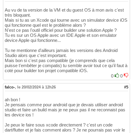
Au vu de ta version de la VM et du guest OS à mon avis c'est
très bloquant.
Mais si tu as un Xcode qui tourne avec un simulator device iOS
qui fonctionne quel est le problème alors ?
N'est ce pas l'outil officiel pour builder une solution Apple ?
Tu es sur un OS Apple avec un IDE Apple et son emulator
device Apple qui fonctionne...
Tu ne mentionne d'ailleurs jamais les versions des Android
Studio alors que c'est important.
Mais bon si c'est pas compatible (je comprends que cela
puisse t'embêter je compatis) tu semble avoir tout ce qu'il faut à
coté pour builder ton projet compatible iOS.
0
0
falco-
,
le 20/02/2024 à 12h26
#5
ah bon !
Je pensais comme pour android que je devais utiliser android
studio et faire un build mais je ne peux pas il ne reconnaist pas
les device ios !
Je peux le faire sous xcode directement ? c'est un code
dart/flutter et je fais comment alors ? Je ne pourrais pas voir le