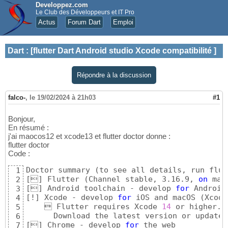
Developpez.com
Le Club des Développeurs et IT Pro
Actus
Forum Dart
Emploi
Dart
:
[flutter Dart Android studio Xcode compatibilité ]
Répondre à la discussion
falco-
,
le 19/02/2024 à 21h03
#1
Bonjour,
En résumé :
j'ai maocos12 et xcode13 et flutter doctor donne :
flutter doctor
Code :
Doctor summary 
(
to see all details, run flut
1
[

]
 Flutter 
(
Channel stable, 3.16.9, 
on
 mac
2
[

]
 Android toolchain - develop 
for
 Android
3
[
!
]
 Xcode - develop 
for
 iOS and macOS 
(
Xcode
4
     Flutter requires Xcode 
14
 or higher.

5
6
[

]
 Chrome - develop 
for
7