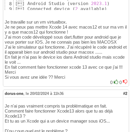
[

]
 Android Studio 
(
version 
2023.1
)
8
[

]
 Connected device 
(
2
 available
)
9
[

]
 Network resources
10
Je travaille sur un vm virtualbox.
Je ne peux pas mettre Xcode 14 avec macos12 et sur ma vm il
y a que macos12 qui fonctionne !
J'ai mon code développé sous dart.flutter pour android que je
veux porter sur IOS. Je ne connais pas bien les MACOSX
J'ai le simulateur qui fonctionne. J'ai récupéré le code android et
il apparait bien sur android studio pour macosx ......
En fait je n'ai pas le device ios dans Android studio mais xcode
le voit ...
En fait comment faire fonctionner xcode 13 avec ce que j'ai !!!
Merci
Si vous avez une idée ?? Merci
0
0
dorus-one
,
le 20/02/2024 à 11h36
#2
Je n'ai pas vraiment compris ta problématique en fait.
Comment faire fonctionner Xcode13 alors que tu as déjà
Xcode13 ?
Et tu as un Xcode qui a un device manager sous iOS...
D'ou coup quel est le problème ?