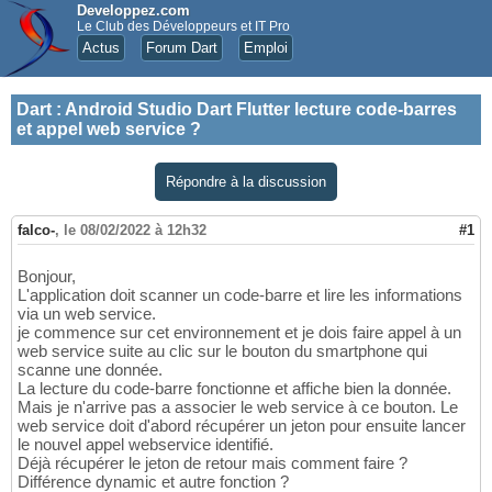
Developpez.com
Le Club des Développeurs et IT Pro
Actus
Forum Dart
Emploi
Dart
:
Android Studio Dart Flutter lecture code-barres
et appel web service ?
Répondre à la discussion
falco-
,
le 08/02/2022 à 12h32
#1
Bonjour,
L'application doit scanner un code-barre et lire les informations
via un web service.
je commence sur cet environnement et je dois faire appel à un
web service suite au clic sur le bouton du smartphone qui
scanne une donnée.
La lecture du code-barre fonctionne et affiche bien la donnée.
Mais je n'arrive pas a associer le web service à ce bouton. Le
web service doit d'abord récupérer un jeton pour ensuite lancer
le nouvel appel webservice identifié.
Déjà récupérer le jeton de retour mais comment faire ?
Différence dynamic et autre fonction ?