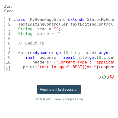
J'ai :
Code :
class
 _MyHomePageState 
extends
 State<MyHomeP
1
  TextEditingController textEditingControlle
2
String
 _scan = 
""
;

3
String
 _value = 
''
;

4
5
// Debut YD
6
7
  Future<
dynamic
> 
get
(
String
 _scan
)
async
{
8
final
 response = 
await
 http.
get
(
Uri
.pars
9
        headers: 
{
'Content-Type'
: 
'applicati
10
    print
(
"test in appel REST()=> 
${response
11
12
if
(
response.statusCode == 
200
)
{
13
0
0
return
 response.body;

14
}
else
{
15
Répondre à la discussion
// If the server did not return a 200 
16
// then throw an exception.
17
© 2000-2026 - www.developpez.com
throw
Exception
(
'Failed to load PB acc
18
}
19
}
20
21