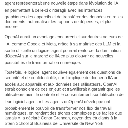
agent représenterait une nouvelle étape dans lévolution de lIA,
en permettant à celle-ci dinteragir avec les interfaces
graphiques des appareils et de transférer des données entre les
documents, automatiser les rapports de dépenses, et plus
encore.
OpenAI aurait un avantage concurrentiel sur dautres acteurs de
lIA, comme Google et Meta, grâce à sa maîtrise des LLM et la
sortie officielle du logiciel agent pourrait renforcer la domination
dOpenAI sur le marché de lIA en plus d'ouvrir de nouvelles
possibilités de transformation numérique.
Toutefois, le logiciel agent soulève également des questions de
sécurité et de confidentialité, car il implique de donner à lIA un
accès aux appareils et aux données des utilisateurs. OpenAI
serait conscient de ces enjeux et travaillerait à garantir que les
utilisateurs aient le contrôle et le consentement sur lutilisation de
leur logiciel agent. « Les agents quOpenAI développe ont
probablement le pouvoir de transformer nos flux de travail
numériques, en rendant des tâches complexes plus faciles que
jamais », a déclaré Conor Grennan, doyen des étudiants à la
Stern School of Business de lUniversité de New York.