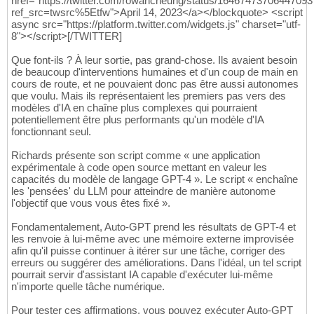
href="https://twitter.com/rowancheung/status/1646747370644709
ref_src=twsrc%5Etfw">April 14, 2023</a></blockquote> <script
async src="https://platform.twitter.com/widgets.js" charset="utf-
8"></script>[/TWITTER]
Que font-ils ? À leur sortie, pas grand-chose. Ils avaient besoin
de beaucoup d'interventions humaines et d'un coup de main en
cours de route, et ne pouvaient donc pas être aussi autonomes
que voulu. Mais ils représentaient les premiers pas vers des
modèles d'IA en chaîne plus complexes qui pourraient
potentiellement être plus performants qu'un modèle d'IA
fonctionnant seul.
Richards présente son script comme « une application
expérimentale à code open source mettant en valeur les
capacités du modèle de langage GPT-4 ». Le script « enchaîne
les 'pensées' du LLM pour atteindre de manière autonome
l'objectif que vous vous êtes fixé ».
Fondamentalement, Auto-GPT prend les résultats de GPT-4 et
les renvoie à lui-même avec une mémoire externe improvisée
afin qu'il puisse continuer à itérer sur une tâche, corriger des
erreurs ou suggérer des améliorations. Dans l'idéal, un tel script
pourrait servir d'assistant IA capable d'exécuter lui-même
n'importe quelle tâche numérique.
Pour tester ces affirmations, vous pouvez exécuter Auto-GPT