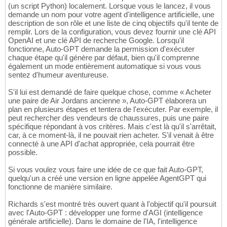
(un script Python) localement. Lorsque vous le lancez, il vous
demande un nom pour votre agent d'intelligence artificielle, une
description de son rôle et une liste de cinq objectifs qu'il tente de
remplir. Lors de la configuration, vous devez fournir une clé API
OpenAI et une clé API de recherche Google. Lorsqu'il
fonctionne, Auto-GPT demande la permission d'exécuter
chaque étape qu'il génère par défaut, bien qu'il comprenne
également un mode entièrement automatique si vous vous
sentez d'humeur aventureuse.
S'il lui est demandé de faire quelque chose, comme « Acheter
une paire de Air Jordans ancienne », Auto-GPT élaborera un
plan en plusieurs étapes et tentera de l'exécuter. Par exemple, il
peut rechercher des vendeurs de chaussures, puis une paire
spécifique répondant à vos critères. Mais c'est là qu'il s'arrêtait,
car, à ce moment-là, il ne pouvait rien acheter. S'il venait à être
connecté à une API d'achat appropriée, cela pourrait être
possible.
Si vous voulez vous faire une idée de ce que fait Auto-GPT,
quelqu'un a créé une version en ligne appelée AgentGPT qui
fonctionne de manière similaire.
Richards s'est montré très ouvert quant à l'objectif qu'il poursuit
avec l'Auto-GPT : développer une forme d'AGI (intelligence
générale artificielle). Dans le domaine de l'IA, l'intelligence