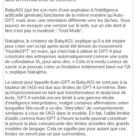
BabyAGI (qui tire son nom d'une aspiration à l'intelligence
artificielle générale) fonctionne de la même manière qu'Auto-
GPT, mais avec une orientation différente vers les tâches. Vous
pouvez en essayer une version sur le web, sur un site dont le
titre n'est pas si modeste : "God Mode".
Nakajima, le créateur de BabyAGI, explique qu'il a été inspiré
pour créer son script après avoir été témoin du mouvement
"HustleGPT" en mars, qui cherchait à utiliser le GPT-4 pour
construire des entreprises automatiquement comme une sorte
de cofondateur IA, pour ainsi dire. « Cela m'a rendu curieux de
savoir si je pouvais créer un fondateur entièrement basé sur l'IA
», explique Nakajima.
La raison pour laquelle Auto-GPT et BabyAGI ne sont pas à la
hauteur de l'AGI est due aux limites de GPT-4 lui-même. Bien
qu'impressionnant en tant que transformateur et analyseur de
texte, GPT-4 semble encore limité à une gamme étroite
d'intelligence interprétative, malgré certaines affirmations selon
lesquelles Microsoft a vu des "étincelles" de comportements
similaires à ceux de l'AGI dans le modèle. En fait, l'utilité limitée
d'outils comme Auto-GPT à l'heure actuelle pourrait constituer
la preuve la plus convaincante des limites actuelles des grands
modèles de langage. Cela ne signifie pas pour autant que ces
limites ne seront pas un jour surmontées.