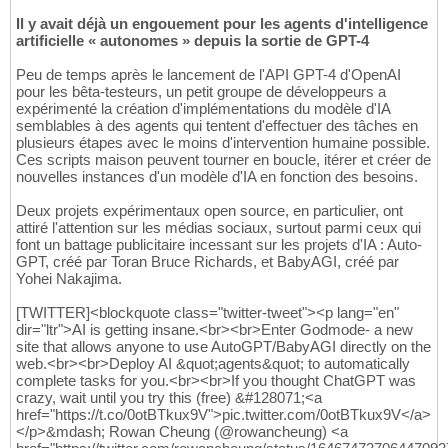
Il y avait déjà un engouement pour les agents d'intelligence
artificielle « autonomes » depuis la sortie de GPT-4
Peu de temps après le lancement de l'API GPT-4 d'OpenAI
pour les bêta-testeurs, un petit groupe de développeurs a
expérimenté la création d'implémentations du modèle d'IA
semblables à des agents qui tentent d'effectuer des tâches en
plusieurs étapes avec le moins d'intervention humaine possible.
Ces scripts maison peuvent tourner en boucle, itérer et créer de
nouvelles instances d'un modèle d'IA en fonction des besoins.
Deux projets expérimentaux open source, en particulier, ont
attiré l'attention sur les médias sociaux, surtout parmi ceux qui
font un battage publicitaire incessant sur les projets d'IA : Auto-
GPT, créé par Toran Bruce Richards, et BabyAGI, créé par
Yohei Nakajima.
[TWITTER]<blockquote class="twitter-tweet"><p lang="en"
dir="ltr">AI is getting insane.<br><br>Enter Godmode- a new
site that allows anyone to use AutoGPT/BabyAGI directly on the
web.<br><br>Deploy AI &quot;agents&quot; to automatically
complete tasks for you.<br><br>If you thought ChatGPT was
crazy, wait until you try this (free) &#128071;<a
href="https://t.co/0otBTkux9V">pic.twitter.com/0otBTkux9V</a>
</p>&mdash; Rowan Cheung (@rowancheung) <a