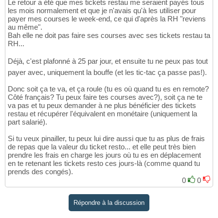
Le retour a été que mes tickets restau me seraient payés tous
les mois normalement et que je n'avais qu'à les utiliser pour
payer mes courses le week-end, ce qui d'après la RH "reviens
au même".
Bah elle ne doit pas faire ses courses avec ses tickets restau ta
RH...
Déjà, c'est plafonné à 25 par jour, et ensuite tu ne peux pas tout
payer avec, uniquement la bouffe (et les tic-tac ça passe pas!).
Donc soit ça te va, et ça roule (tu es où quand tu es en remote?
Côté français? Tu peux faire tes courses avec?), soit ça ne te
va pas et tu peux demander à ne plus bénéficier des tickets
restau et récupérer l'équivalent en monétaire (uniquement la
part salarié).
Si tu veux pinailler, tu peux lui dire aussi que tu as plus de frais
de repas que la valeur du ticket resto... et elle peut très bien
prendre les frais en charge les jours où tu es en déplacement
en te retenant les tickets resto ces jours-là (comme quand tu
prends des congés).
0
0
Répondre à la discussion