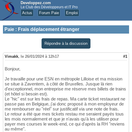
Developpez.com
Le Club des Développeurs et IT Pro
Actus
Forum Paie
Emploi
Paie
:
Frais déplacement étranger
Répondre à la discussion
Vimakk
,
le 26/01/2024 à 12h17
#1
Bonjour,
Je travaille pour une ESN en métropole Lilloise et ma mission
se situe à Zaventem, à côté de Bruxelles. Jusque là rien
d'exceptionnel, mon entreprise me réserve mes billets de trains
(et hôtel si besoin est).
Le "hic" est sur les frais de repas. Ma carte ticket restaurant ne
passe pas en Belgique, j'ai donc proposé à mon employeur de
me rembourser au "réel" sur justificatif via une note de frais.
Le retour a été que mes tickets restau me seraient payés tous
les mois normalement et que je n'avais qu'à les utiliser pour
payer mes courses le week-end, ce qui d'après la RH "reviens
au même".