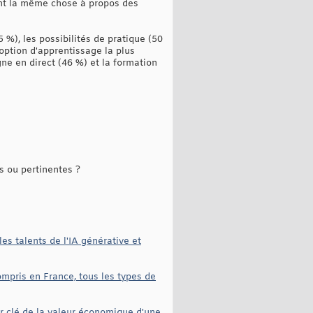
ent la même chose à propos des
%), les possibilités de pratique (50
'option d'apprentissage la plus
gne en direct (46 %) et la formation
s ou pertinentes ?
les talents de l'IA générative et
ompris en France, tous les types de
r clé de la valeur économique d'une