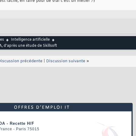
 facile, en faire pour de vrai c'est un métier :-)
es
Intelligence artificielle
, d'après une étude de Skillsoft
iscussion précédente
|
Discussion suivante
»
OA - Recette H/F
 France - Paris 75015