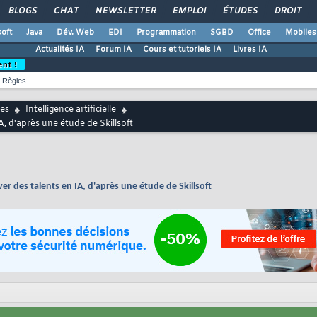
BLOGS
CHAT
NEWSLETTER
EMPLOI
ÉTUDES
DROIT
oft
Java
Dév. Web
EDI
Programmation
SGBD
Office
Mobiles
Actualités IA
Forum IA
Cours et tutoriels IA
Livres IA
ent !
Règles
es
Intelligence artificielle
, d'après une étude de Skillsoft
r des talents en IA, d'après une étude de Skillsoft