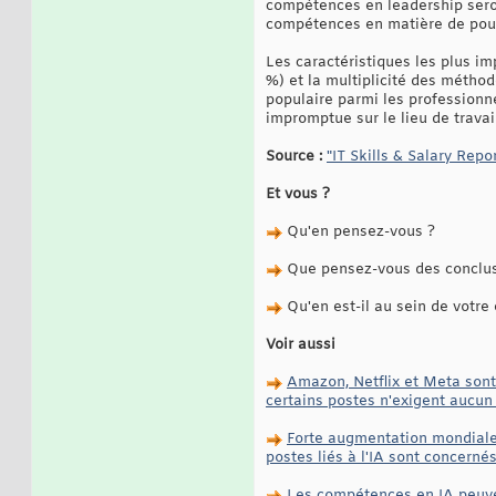
compétences en leadership sero
compétences en matière de pouv
Les caractéristiques les plus im
%) et la multiplicité des méthod
populaire parmi les professionne
impromptue sur le lieu de travai
Source :
"IT Skills & Salary Repo
Et vous ?
Qu'en pensez-vous ?
Que pensez-vous des conclusio
Qu'en est-il au sein de votre 
Voir aussi
Amazon, Netflix et Meta sont 
certains postes n'exigent aucun
Forte augmentation mondiale d
postes liés à l'IA sont concerné
Les compétences en IA peuven