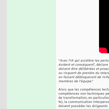
"
Avec l'IA qui accélère les pert
évident et conséquent
", déclare
doivent être délibérées et proac
ou risquent de prendre du retar
en faisant débloqueront de rich
membres de l'équipe.
"
Alors que les compétences techni
compétences non techniques peuv
de transformation, en particulie
%), la communication interperso
doivent posséder les dirigeants