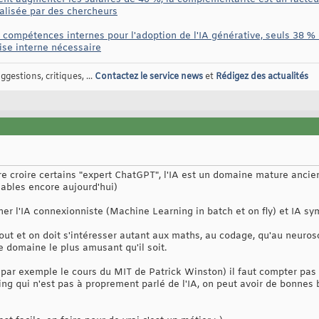
alisée par des chercheurs
compétences internes pour l'adoption de l'IA générative, seuls 38 % 
ise interne nécessaire
gestions, critiques, ...
Contactez le service news
et
Rédigez des actualités
re croire certains "expert ChatGPT", l'IA est un domaine mature anc
lables encore aujourd'hui)
ner l'IA connexionniste (Machine Learning in batch et on fly) et IA s
 tout et on doit s'intéresser autant aux maths, au codage, qu'au neuro
 le domaine le plus amusant qu'il soit.
par exemple le cours du MIT de Patrick Winston) il faut compter pas 
ng qui n'est pas à proprement parlé de l'IA, on peut avoir de bonnes 