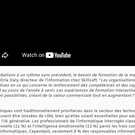
urbations à un rythme sans précédent, le besoin de formation de la m
 Orla Daly, directeur de l'information chez Skillsoft. "
Les organisations
tives en ce qui concerne le renforcement des compétences et des capaci
d au cours de l'année à venir. Les expériences de formation interacti
es possibilités, créant de la valeur commerciale tout en augmentant 
ques sont traditionnellement prioritaires dans le secteur des technol
ent être laissées de côté, bien qu'elles soient essentielles pour ad
r l'IA générative. Les professionnels de l'informatique interrogés cl
nnelle (21 %) et l'intelligence émotionnelle (13 %) parmi les trois c
 informatiques. Cependant, seulement 6 % des responsables informat