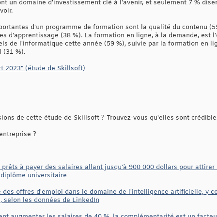
nt un domaine d'investissement clé à l'avenir, et seulement 7 % dis
oir.
portantes d'un programme de formation sont la qualité du contenu (55 
es d'apprentissage (38 %). La formation en ligne, à la demande, est l
ls de l'informatique cette année (59 %), suivie par la formation en li
l (31 %).
rt 2023" (étude de Skillsoft)
ns de cette étude de Skillsoft ? Trouvez-vous qu'elles sont crédible
entreprise ?
prêts à payer des salaires allant jusqu'à 900 000 dollars pour attirer 
 diplôme universitaire
es offres d'emploi dans le domaine de l'intelligence artificielle, y c
s, selon les données de LinkedIn
t augmenter les salaires de 40 %, la complémentarité est un facteu