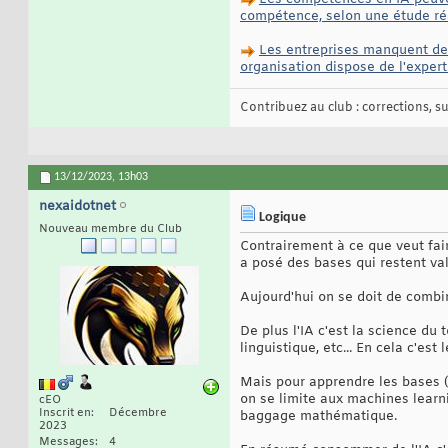
compétence, selon une étude ré
Les entreprises manquent de 
organisation dispose de l'expert
Contribuez au club : corrections, sug
13/12/2023,
13h03
nexaidotnet
Logique
Nouveau membre du Club
Contrairement à ce que veut fai
a posé des bases qui restent va
Aujourd'hui on se doit de combi
De plus l'IA c'est la science du
linguistique, etc... En cela c'est
Mais pour apprendre les bases (
on se limite aux machines learni
cEO
Inscrit en
Décembre
baggage mathématique.
2023
Messages
4