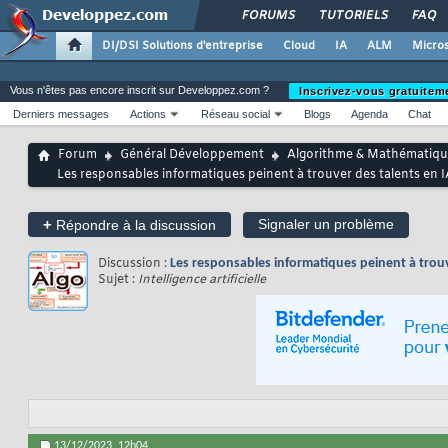
FORUMS
TUTORIELS
FAQ
DI/DSI Solutions d'entreprise
Cloud
IA
ALM
Micros
Vous n'êtes pas encore inscrit sur Developpez.com ?
Inscrivez-vous gratuitem
Derniers messages
Actions
Réseau social
Blogs
Agenda
Chat
Forum
Général Développement
Algorithme & Mathématiqu
Les responsables informatiques peinent à trouver des talents en IA
+
Signaler un problème
Répondre à la discussion
Discussion :
Les responsables informatiques peinent à trouve
Sujet :
Intelligence artificielle
13/12/2023,
12h04