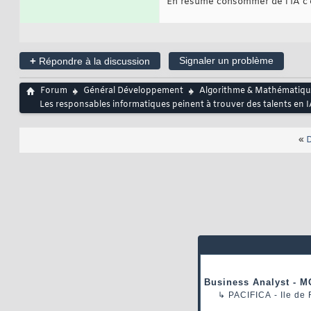
En résumé consommer de l'IA c'est
+
Signaler un problème
Répondre à la discussion
Forum
Général Développement
Algorithme & Mathématiqu
Les responsables informatiques peinent à trouver des talents en IA
«
D
Business Analyst - M
↳
PACIFICA
- Ile de