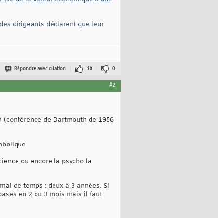
des dirigeants déclarent que leur
Répondre avec citation
10
0
#2
ien (conférence de Dartmouth de 1956
ymbolique
science ou encore la psycho la
mal de temps : deux à 3 années. Si
bases en 2 ou 3 mois mais il faut