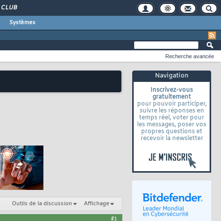
CLUB
Systèmes
Recherche avancée
Navigation
Inscrivez-vous
gratuitement
pour pouvoir participer,
suivre les réponses en
temps réel, voter pour
les messages, poser vos
propres questions et
recevoir la newsletter
Outils de la discussion
Affichage
#1