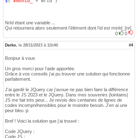
$
(
"#monId_"
+ NrId 
)
NrId étant une variable ...
Qui retournera alors seulement l'élément dont l'id est minId_[nr]
0
0
Derko
,
le 28/11/2023 à 11h40
#4
Bonjour à vous
Un gros merci pour l'aide apportée.
Grâce à vos conseils j'ai pu trouver une solution qui fonctionne
parfaitement.
J'ai gardé le JQuery car j'avoue ne pas bien faire la différence
entre le JS 2023 et le JQuery. Dans mes souvenirs (lointains)
JS me fait très peur... Je revois des centaines de lignes de
codes incompréhensibles pour le moindre besoin. J'en ai une
peur bleu :p
Bref ! Voici la solution que j'ai trouvé :
Code JQuery :
Code JS :