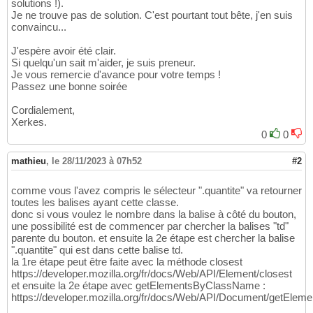
solutions !).
Je ne trouve pas de solution. C'est pourtant tout bête, j'en suis
convaincu...
J'espère avoir été clair.
Si quelqu'un sait m'aider, je suis preneur.
Je vous remercie d'avance pour votre temps !
Passez une bonne soirée
Cordialement,
Xerkes.
0
0
mathieu
,
le 28/11/2023 à 07h52
#2
comme vous l'avez compris le sélecteur ".quantite" va retourner
toutes les balises ayant cette classe.
donc si vous voulez le nombre dans la balise à côté du bouton,
une possibilité est de commencer par chercher la balises "td"
parente du bouton. et ensuite la 2e étape est chercher la balise
".quantite" qui est dans cette balise td.
la 1re étape peut être faite avec la méthode closest
https://developer.mozilla.org/fr/docs/Web/API/Element/closest
et ensuite la 2e étape avec getElementsByClassName :
https://developer.mozilla.org/fr/docs/Web/API/Document/getEl