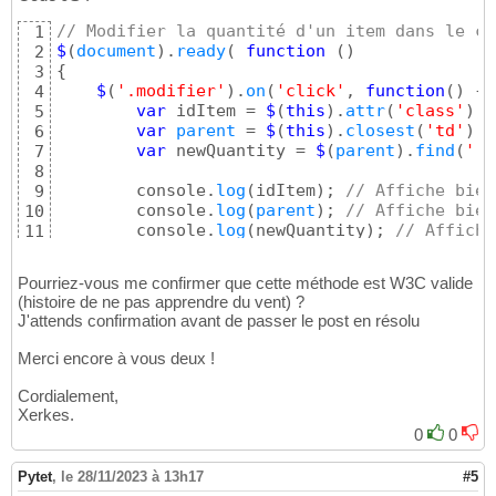
// Modifier la quantité d'un item dans le ca
1
$
(
document
)
.
ready
(
function
(
)
2
{
3
$
(
'.modifier'
)
.
on
(
'click'
, 
function
(
)
{
4
var
 idItem = 
$
(
this
)
.
attr
(
'class'
)
; 
5
var
parent
 = 
$
(
this
)
.
closest
(
'td'
)
; 
6
var
 newQuantity = 
$
(
parent
)
.
find
(
'.q
7
8
        console.
log
(
idItem
)
; 
// Affiche bien
9
        console.
log
(
parent
)
; 
// Affiche bien
10
        console.
log
(
newQuantity
)
; 
// Affiche
11
}
)
12
}
)
;
13
Pourriez-vous me confirmer que cette méthode est W3C valide
(histoire de ne pas apprendre du vent) ?
J'attends confirmation avant de passer le post en résolu
Merci encore à vous deux !
Cordialement,
Xerkes.
0
0
Pytet
,
le 28/11/2023 à 13h17
#5