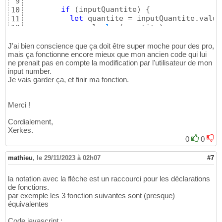
9
if
(
inputQuantite
)
{
10
let
 quantite = inputQuantite.value;
11
          console.
log
(
quantite
)
;

12
}
13
14
J'ai bien conscience que ça doit être super moche pour des pro,
}
)
mais ça fonctionne encore mieux que mon ancien code qui lui
15
ne prenait pas en compte la modification par l'utilisateur de mon
}
)
;
16
input number.
Je vais garder ça, et finir ma fonction.
Merci !
Cordialement,
Xerkes.
0
0
mathieu
,
le 29/11/2023 à 02h07
#7
la notation avec la flèche est un raccourci pour les déclarations
de fonctions.
par exemple les 3 fonction suivantes sont (presque)
équivalentes
Code javascript :