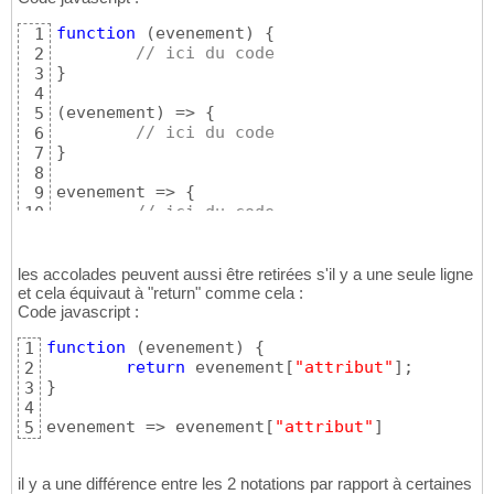
function
(
evenement
)
{
1
// ici du code
2
}
3
4
(
evenement
)
 => 
{
5
// ici du code
6
}
7
8
evenement => 
{
9
// ici du code
10
}
11
les accolades peuvent aussi être retirées s'il y a une seule ligne
et cela équivaut à "return" comme cela :
Code javascript :
function
(
evenement
)
{
1
return
 evenement
[
"attribut"
]
2
}
3
4
evenement => evenement
[
"attribut"
]
5
il y a une différence entre les 2 notations par rapport à certaines