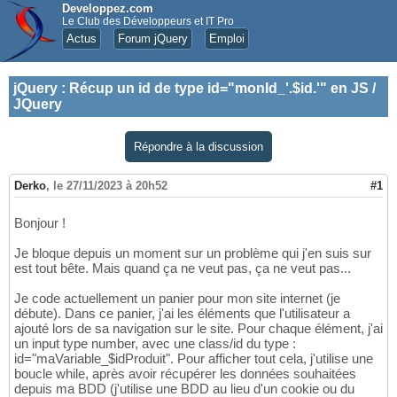
Developpez.com
Le Club des Développeurs et IT Pro
Actus
Forum jQuery
Emploi
jQuery
:
Récup un id de type id="monId_'.$id.'" en JS /
JQuery
Répondre à la discussion
Derko
,
le 27/11/2023 à 20h52
#1
Bonjour !
Je bloque depuis un moment sur un problème qui j'en suis sur
est tout bête. Mais quand ça ne veut pas, ça ne veut pas...
Je code actuellement un panier pour mon site internet (je
débute). Dans ce panier, j'ai les éléments que l'utilisateur a
ajouté lors de sa navigation sur le site. Pour chaque élément, j'ai
un input type number, avec une class/id du type :
id="maVariable_$idProduit". Pour afficher tout cela, j'utilise une
boucle while, après avoir récupérer les données souhaitées
depuis ma BDD (j'utilise une BDD au lieu d'un cookie ou du