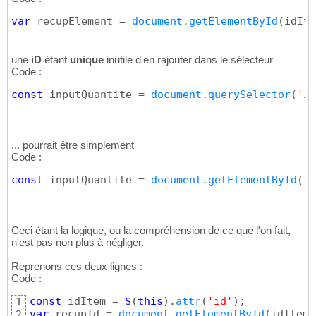
var
 recupElement = 
document
.
getElementById
(
idIte
une
iD
étant
unique
inutile d'en rajouter dans le sélecteur
Code :
const
 inputQuantite = 
document
.
querySelector
(
'in
... pourrait être simplement
Code :
const
 inputQuantite = 
document
.
getElementById
(
"q
Ceci étant la logique, ou la compréhension de ce que l'on fait,
n'est pas non plus à négliger.
Reprenons ces deux lignes :
Code :
const
 idItem = 
$
(
this
)
.
attr
(
'id'
)
;           
1
var
 recupId = 
document
.
getElementById
(
idItem
)
2