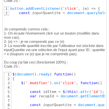
Code JS :
button
.
addEventListener
(
'click'
, 
(
e
)
 => 
{
1
const
 inputQuantite = 
document
.
querySelec
2
Je comprends comme cela :
1- On écoute l'événement click sur un bouton (modifier dans
mon cas).
2- (e) => : je ne comprends pas ce (e)
3- La nouvelle quantité inscrite par l'utilisateur est stockée dans
inputQuantite via une sélection de l'input ayant pour ID : quantite
+ e (toujours ce (e) que je ne comprends pas).
Du coup j'ai fait ceci (fonctionnel 100%) :
Code JS :
$
(
document
)
.
ready
(
function
(
)
1
{
2
$
(
'.modifier'
)
.
on
(
'click'
, 
function
(
)
{
3
4
const
 idItem = 
$
(
this
)
.
attr
(
'id'
)
;

5
var
 recupId = 
document
.
getElementByI
6
7
const
 inputQuantite = 
document
.
query
8