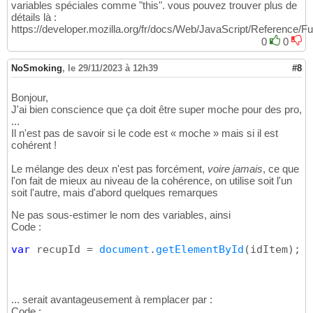
variables spéciales comme "this". vous pouvez trouver plus de
détails là :
https://developer.mozilla.org/fr/docs/Web/JavaScript/Reference/F
0
0
NoSmoking
,
le 29/11/2023 à 12h39
#8
Bonjour,
J'ai bien conscience que ça doit être super moche pour des pro,
...
Il n'est pas de savoir si le code est « moche » mais si il est
cohérent !
Le mélange des deux n'est pas forcément,
voire jamais
, ce que
l'on fait de mieux au niveau de la cohérence, on utilise soit l'un
soit l'autre, mais d'abord quelques remarques
Ne pas sous-estimer le nom des variables, ainsi
Code :
var
 recupId = 
document
.
getElementById
(
idItem
)
;
... serait avantageusement à remplacer par :
Code :