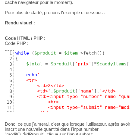
cache navigateur pour le moment).
Pour plus de clarté, prenons l'exemple ci-dessous :
Rendu visuel :
Code HTML / PHP :
Code PHP :
while
(
$produit
 = 
$item
->fetch
(
)
)
1
{
2
$total
 = 
$produit
[
'prix'
]
*
$caddyItems
[
'q
3
4
echo
'
5
    <tr>
6
        <td>X</td>                          
7
        <td>'
.
$produit
[
'name'
]
.
'</td>       
8
        <td><input type="number" name="quant
9
            <br>
10
            <input type="submit" name="modif
11
        </td>                               
12
        <td>'
.
$produit
[
'prix'
]
.
'</td>       
13
        <td>'
.
$total
.
'</td>
14
Donc, ce que j'aimerai, c'est que lorsque l'utilisateur, après avoir
    </tr>'
inscrit une nouvelle quantité dans l'input number
15
"modifQ_$idProduit", clique sur l'input submit
}
16