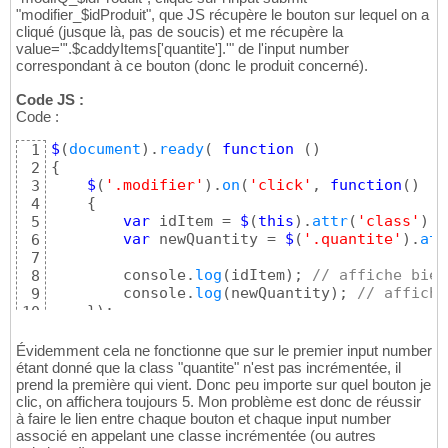
"modifier_$idProduit", que JS récupère le bouton sur lequel on a
cliqué (jusque là, pas de soucis) et me récupère la
value="'.$caddyItems['quantite'].'" de l'input number
correspondant à ce bouton (donc le produit concerné).
Code JS :
Code :
$
(
document
)
.
ready
(
function
(
)
1
{
2
$
(
'.modifier'
)
.
on
(
'click'
, 
function
(
)
3
{
4
var
 idItem = 
$
(
this
)
.
attr
(
'class'
)
;

5
var
 newQuantity = 
$
(
'.quantite'
)
.
att
6
7
        console.
log
(
idItem
)
; 
// affiche bien
8
        console.
log
(
newQuantity
)
; 
// affiche
9
}
)
10
}
)
;
11
Évidemment cela ne fonctionne que sur le premier input number
étant donné que la class "quantite" n'est pas incrémentée, il
prend la première qui vient. Donc peu importe sur quel bouton je
clic, on affichera toujours 5. Mon problème est donc de réussir
à faire le lien entre chaque bouton et chaque input number
associé en appelant une classe incrémentée (ou autres