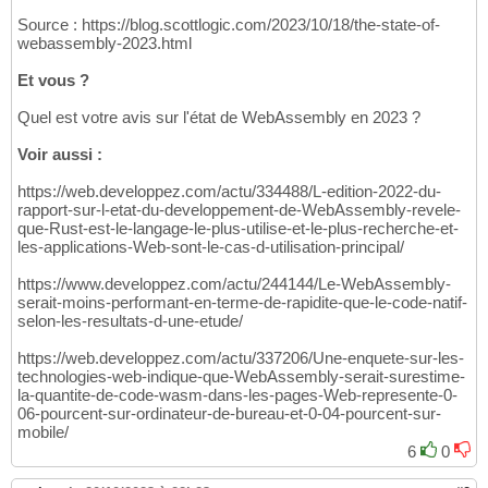
Source : https://blog.scottlogic.com/2023/10/18/the-state-of-
webassembly-2023.html
Et vous ?
Quel est votre avis sur l'état de WebAssembly en 2023 ?
Voir aussi :
https://web.developpez.com/actu/334488/L-edition-2022-du-
rapport-sur-l-etat-du-developpement-de-WebAssembly-revele-
que-Rust-est-le-langage-le-plus-utilise-et-le-plus-recherche-et-
les-applications-Web-sont-le-cas-d-utilisation-principal/
https://www.developpez.com/actu/244144/Le-WebAssembly-
serait-moins-performant-en-terme-de-rapidite-que-le-code-natif-
selon-les-resultats-d-une-etude/
https://web.developpez.com/actu/337206/Une-enquete-sur-les-
technologies-web-indique-que-WebAssembly-serait-surestime-
la-quantite-de-code-wasm-dans-les-pages-Web-represente-0-
06-pourcent-sur-ordinateur-de-bureau-et-0-04-pourcent-sur-
mobile/
6
0