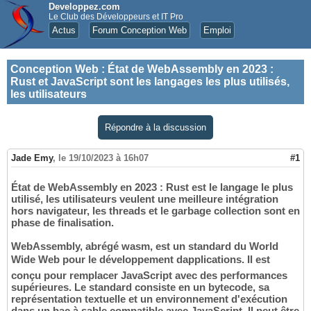
Developpez.com
Le Club des Développeurs et IT Pro
Actus
Forum Conception Web
Emploi
Conception Web
:
État de WebAssembly en 2023 :
Rust et JavaScript sont les langages les plus utilisés,
les utilisateurs
Répondre à la discussion
Jade Emy
,
le 19/10/2023 à 16h07
#1
État de WebAssembly en 2023 : Rust est le langage le plus
utilisé, les utilisateurs veulent une meilleure intégration
hors navigateur, les threads et le garbage collection sont en
phase de finalisation.
WebAssembly, abrégé wasm, est un standard du World
Wide Web pour le développement dapplications. Il est
conçu pour remplacer JavaScript avec des performances
supérieures. Le standard consiste en un bytecode, sa
représentation textuelle et un environnement d'exécution
dans un bac à sable compatible avec JavaScript. Il peut être