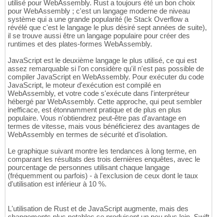
utilisé pour WebAssembly. Rust a toujours été un bon choix
pour WebAssembly ; c'est un langage moderne de niveau
système qui a une grande popularité (le Stack Overflow a
révélé que c'est le langage le plus désiré sept années de suite),
il se trouve aussi être un langage populaire pour créer des
runtimes et des plates-formes WebAssembly.
JavaScript est le deuxième langage le plus utilisé, ce qui est
assez remarquable si l'on considère qu'il n'est pas possible de
compiler JavaScript en WebAssembly. Pour exécuter du code
JavaScript, le moteur d'exécution est compilé en
WebAssembly, et votre code s'exécute dans l'interpréteur
hébergé par WebAssembly. Cette approche, qui peut sembler
inefficace, est étonnamment pratique et de plus en plus
populaire. Vous n'obtiendrez peut-être pas d'avantage en
termes de vitesse, mais vous bénéficierez des avantages de
WebAssembly en termes de sécurité et d'isolation.
Le graphique suivant montre les tendances à long terme, en
comparant les résultats des trois dernières enquêtes, avec le
pourcentage de personnes utilisant chaque langage
(fréquemment ou parfois) - à l'exclusion de ceux dont le taux
d'utilisation est inférieur à 10 %.
L'utilisation de Rust et de JavaScript augmente, mais des
changements plus notables se produisent un peu plus loin. Swift