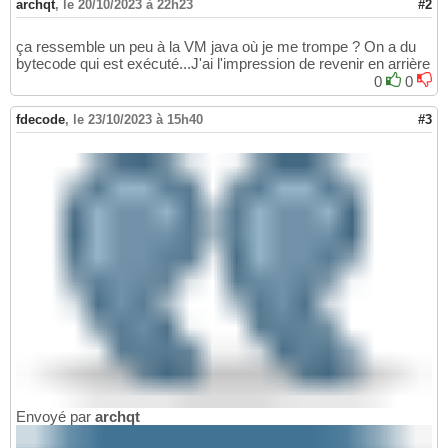
archqt
,
le 20/10/2023 à 22h23
#2
ça ressemble un peu à la VM java où je me trompe ? On a du
bytecode qui est exécuté...J'ai l'impression de revenir en arrière
0
0
fdecode
,
le 23/10/2023 à 15h40
#3
Envoyé par
archqt