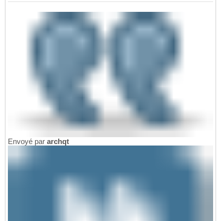
Envoyé par
archqt