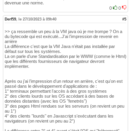
devenue une norme.
0
0
Derf59
,
le 27/10/2023 à 09h40
#5
>> ça ressemble un peu à la VM java où je me trompe ? On a
du bytecode qui est exécuté...J'ai l'impression de revenir en
arrière
La différence c'est que la VM Java n'était pas installée par
défaut sur tous les systèmes.
La on parle d'une Standardisation par le WWW (comme le Html)
que les différents fournisseurs de navigateur devront
implémenter.
Après ou j'ai l'impression d'un retour en arrière, c'est qu'on est
passé dans le développement d'applications de :
1° terminaux permettant l'accès à des gros systèmes
2° des clients lourds sur les OS accédant à des bases de
données distantes (avec les OS "fenetrés")
3° des pages Html rendues sur les serveurs (on revient un peu
au 1°)
4° des clients "lourds" en Javascript s'exécutant dans les
navigateurs (on revient un peu au 2°)
La différence entre 2° et 4° avant c'était l'OS qui "hébergeait"