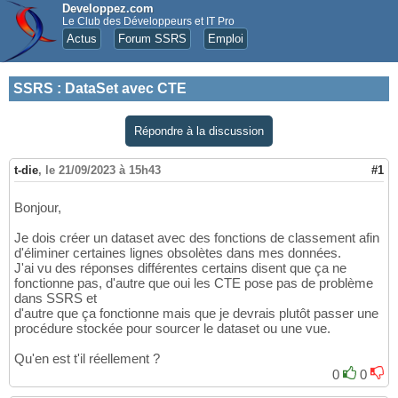
Developpez.com
Le Club des Développeurs et IT Pro
Actus
Forum SSRS
Emploi
SSRS
:
DataSet avec CTE
Répondre à la discussion
t-die
,
le 21/09/2023 à 15h43
#1
Bonjour,
Je dois créer un dataset avec des fonctions de classement afin
d'éliminer certaines lignes obsolètes dans mes données.
J'ai vu des réponses différentes certains disent que ça ne
fonctionne pas, d'autre que oui les CTE pose pas de problème
dans SSRS et
d'autre que ça fonctionne mais que je devrais plutôt passer une
procédure stockée pour sourcer le dataset ou une vue.
Qu'en est t'il réellement ?
0
0