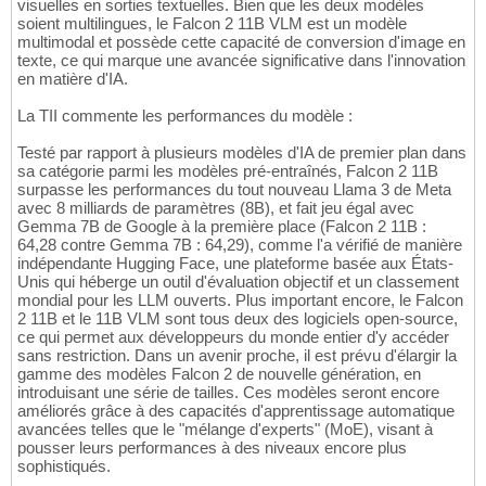
visuelles en sorties textuelles. Bien que les deux modèles
soient multilingues, le Falcon 2 11B VLM est un modèle
multimodal et possède cette capacité de conversion d'image en
texte, ce qui marque une avancée significative dans l'innovation
en matière d'IA.
La TII commente les performances du modèle :
Testé par rapport à plusieurs modèles d'IA de premier plan dans
sa catégorie parmi les modèles pré-entraînés, Falcon 2 11B
surpasse les performances du tout nouveau Llama 3 de Meta
avec 8 milliards de paramètres (8B), et fait jeu égal avec
Gemma 7B de Google à la première place (Falcon 2 11B :
64,28 contre Gemma 7B : 64,29), comme l'a vérifié de manière
indépendante Hugging Face, une plateforme basée aux États-
Unis qui héberge un outil d'évaluation objectif et un classement
mondial pour les LLM ouverts. Plus important encore, le Falcon
2 11B et le 11B VLM sont tous deux des logiciels open-source,
ce qui permet aux développeurs du monde entier d'y accéder
sans restriction. Dans un avenir proche, il est prévu d'élargir la
gamme des modèles Falcon 2 de nouvelle génération, en
introduisant une série de tailles. Ces modèles seront encore
améliorés grâce à des capacités d'apprentissage automatique
avancées telles que le "mélange d'experts" (MoE), visant à
pousser leurs performances à des niveaux encore plus
sophistiqués.