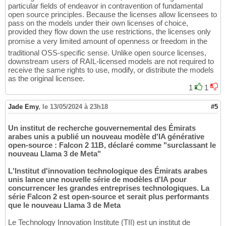
particular fields of endeavor in contravention of fundamental
open source principles. Because the licenses allow licensees to
pass on the models under their own licenses of choice,
provided they flow down the use restrictions, the licenses only
promise a very limited amount of openness or freedom in the
traditional OSS-specific sense. Unlike open source licenses,
downstream users of RAIL-licensed models are not required to
receive the same rights to use, modify, or distribute the models
as the original licensee.
1
1
Jade Emy
,
le 13/05/2024 à 23h18
#5
Un institut de recherche gouvernemental des Émirats
arabes unis a publié un nouveau modèle d'IA générative
open-source : Falcon 2 11B, déclaré comme "surclassant le
nouveau Llama 3 de Meta"
L'Institut d'innovation technologique des Émirats arabes
unis lance une nouvelle série de modèles d'IA pour
concurrencer les grandes entreprises technologiques. La
série Falcon 2 est open-source et serait plus performants
que le nouveau Llama 3 de Meta
Le Technology Innovation Institute (TII) est un institut de