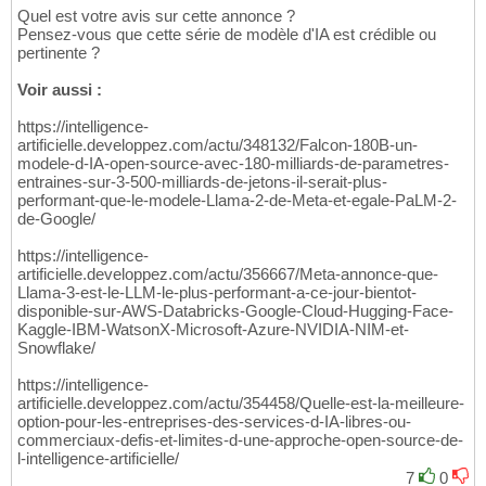
Quel est votre avis sur cette annonce ?
Pensez-vous que cette série de modèle d'IA est crédible ou
pertinente ?
Voir aussi :
https://intelligence-
artificielle.developpez.com/actu/348132/Falcon-180B-un-
modele-d-IA-open-source-avec-180-milliards-de-parametres-
entraines-sur-3-500-milliards-de-jetons-il-serait-plus-
performant-que-le-modele-Llama-2-de-Meta-et-egale-PaLM-2-
de-Google/
https://intelligence-
artificielle.developpez.com/actu/356667/Meta-annonce-que-
Llama-3-est-le-LLM-le-plus-performant-a-ce-jour-bientot-
disponible-sur-AWS-Databricks-Google-Cloud-Hugging-Face-
Kaggle-IBM-WatsonX-Microsoft-Azure-NVIDIA-NIM-et-
Snowflake/
https://intelligence-
artificielle.developpez.com/actu/354458/Quelle-est-la-meilleure-
option-pour-les-entreprises-des-services-d-IA-libres-ou-
commerciaux-defis-et-limites-d-une-approche-open-source-de-
l-intelligence-artificielle/
7
0