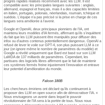
progrès rapides réalisés récemment avec les LLM. Il est
compatible avec les principales langues suivantes : anglais,
allemand, espagnol et français, mais il a des capacités limitées
en italien, portugais, polonais, néerlandais, roumain, tchèque et
suédois. L'équipe n'a pas précisé si la prise en charge de ces
langues sera améliorée à l'avenir.
Google et OpenAI, deux principaux pionniers de l'IA, ont
maintenu leurs modèles d'IA fermés, affirmant qu'ils s'inquiètent
du fait que les LLM puissent être manipulés pour diffuser des
infox ou d'autres contenus potentiellement dangereux. OpenAI a
refusé de lever le voile sur GPT-4, son plus puissant LLM à ce
jour (on ignore même le nombre de paramètres du modèle) et
Google a révélé uniquement que Bard est basé sur son LLM
LaMDA de 137 milliards de paramètres. Cependant, les
partisans des logiciels libres affirment que le fait de maintenir
ces systèmes fermés freine injustement l'innovation et entrave
leur potentiel d'amélioration du monde.
Falcon 180B
Les chercheurs émiriens ont déclaré qu'ils continueront à
proposer des LLM en open source afin de démocratiser l'IA. «
Nous envisageons un avenir dans lequel le pouvoir
révolutionnaire de l'IA sera à la portée de tous. Nous nous