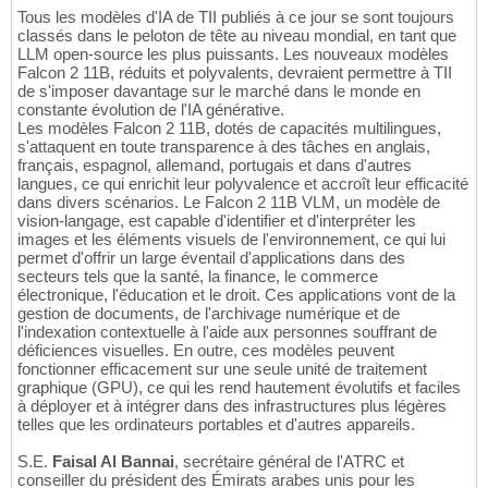
Tous les modèles d'IA de TII publiés à ce jour se sont toujours
classés dans le peloton de tête au niveau mondial, en tant que
LLM open-source les plus puissants. Les nouveaux modèles
Falcon 2 11B, réduits et polyvalents, devraient permettre à TII
de s'imposer davantage sur le marché dans le monde en
constante évolution de l'IA générative.
Les modèles Falcon 2 11B, dotés de capacités multilingues,
s'attaquent en toute transparence à des tâches en anglais,
français, espagnol, allemand, portugais et dans d'autres
langues, ce qui enrichit leur polyvalence et accroît leur efficacité
dans divers scénarios. Le Falcon 2 11B VLM, un modèle de
vision-langage, est capable d'identifier et d'interpréter les
images et les éléments visuels de l'environnement, ce qui lui
permet d'offrir un large éventail d'applications dans des
secteurs tels que la santé, la finance, le commerce
électronique, l'éducation et le droit. Ces applications vont de la
gestion de documents, de l'archivage numérique et de
l'indexation contextuelle à l'aide aux personnes souffrant de
déficiences visuelles. En outre, ces modèles peuvent
fonctionner efficacement sur une seule unité de traitement
graphique (GPU), ce qui les rend hautement évolutifs et faciles
à déployer et à intégrer dans des infrastructures plus légères
telles que les ordinateurs portables et d'autres appareils.
S.E.
Faisal Al Bannai
, secrétaire général de l'ATRC et
conseiller du président des Émirats arabes unis pour les