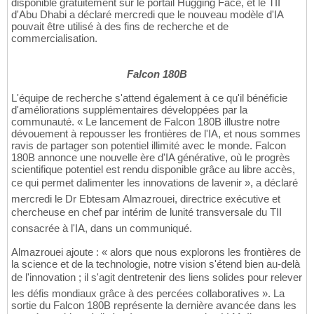
disponible gratuitement sur le portail Hugging Face, et le TII
d'Abu Dhabi a déclaré mercredi que le nouveau modèle d'IA
pouvait être utilisé à des fins de recherche et de
commercialisation.
Falcon 180B
L'équipe de recherche s'attend également à ce qu'il bénéficie
d'améliorations supplémentaires développées par la
communauté. « Le lancement de Falcon 180B illustre notre
dévouement à repousser les frontières de l'IA, et nous sommes
ravis de partager son potentiel illimité avec le monde. Falcon
180B annonce une nouvelle ère d'IA générative, où le progrès
scientifique potentiel est rendu disponible grâce au libre accès,
ce qui permet dalimenter les innovations de lavenir », a déclaré
mercredi le Dr Ebtesam Almazrouei, directrice exécutive et
chercheuse en chef par intérim de lunité transversale du TII
consacrée à l'IA, dans un communiqué.
Almazrouei ajoute : « alors que nous explorons les frontières de
la science et de la technologie, notre vision s'étend bien au-delà
de l'innovation ; il s'agit dentretenir des liens solides pour relever
les défis mondiaux grâce à des percées collaboratives ». La
sortie du Falcon 180B représente la dernière avancée dans les