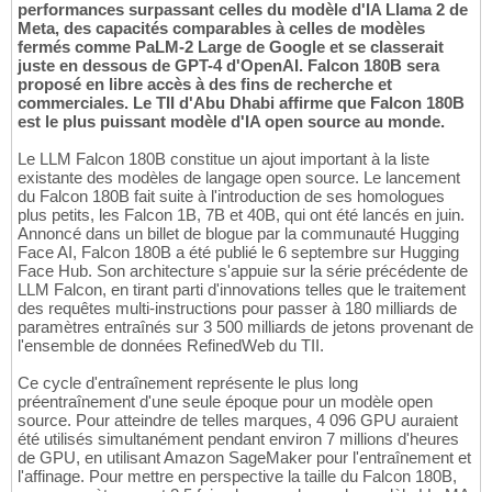
performances surpassant celles du modèle d'IA Llama 2 de
Meta, des capacités comparables à celles de modèles
fermés comme PaLM-2 Large de Google et se classerait
juste en dessous de GPT-4 d'OpenAI. Falcon 180B sera
proposé en libre accès à des fins de recherche et
commerciales. Le TII d'Abu Dhabi affirme que Falcon 180B
est le plus puissant modèle d'IA open source au monde.
Le LLM Falcon 180B constitue un ajout important à la liste
existante des modèles de langage open source. Le lancement
du Falcon 180B fait suite à l'introduction de ses homologues
plus petits, les Falcon 1B, 7B et 40B, qui ont été lancés en juin.
Annoncé dans un billet de blogue par la communauté Hugging
Face AI, Falcon 180B a été publié le 6 septembre sur Hugging
Face Hub. Son architecture s'appuie sur la série précédente de
LLM Falcon, en tirant parti d'innovations telles que le traitement
des requêtes multi-instructions pour passer à 180 milliards de
paramètres entraînés sur 3 500 milliards de jetons provenant de
l'ensemble de données RefinedWeb du TII.
Ce cycle d'entraînement représente le plus long
préentraînement d'une seule époque pour un modèle open
source. Pour atteindre de telles marques, 4 096 GPU auraient
été utilisés simultanément pendant environ 7 millions d'heures
de GPU, en utilisant Amazon SageMaker pour l'entraînement et
l'affinage. Pour mettre en perspective la taille du Falcon 180B,