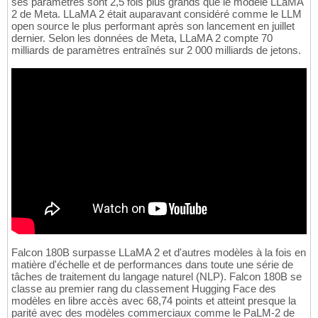
ses paramètres sont 2,5 fois plus grands que le modèle LLaMA
2 de Meta. LLaMA 2 était auparavant considéré comme le LLM
open source le plus performant après son lancement en juillet
dernier. Selon les données de Meta, LLaMA 2 compte 70
milliards de paramètres entraînés sur 2 000 milliards de jetons.
Falcon 180B surpasse LLaMA 2 et d'autres modèles à la fois en
matière d'échelle et de performances dans toute une série de
tâches de traitement du langage naturel (NLP). Falcon 180B se
classe au premier rang du classement Hugging Face des
modèles en libre accès avec 68,74 points et atteint presque la
parité avec des modèles commerciaux comme le PaLM-2 de