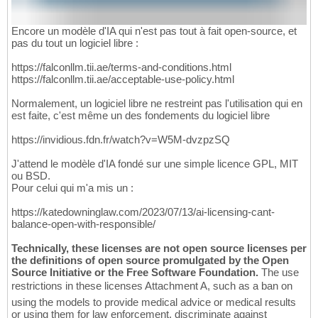
Encore un modèle d'IA qui n'est pas tout à fait open-source, et
pas du tout un logiciel libre :
https://falconllm.tii.ae/terms-and-conditions.html
https://falconllm.tii.ae/acceptable-use-policy.html
Normalement, un logiciel libre ne restreint pas l'utilisation qui en
est faite, c'est même un des fondements du logiciel libre
https://invidious.fdn.fr/watch?v=W5M-dvzpzSQ
J'attend le modèle d'IA fondé sur une simple licence GPL, MIT
ou BSD.
Pour celui qui m'a mis un :
https://katedowninglaw.com/2023/07/13/ai-licensing-cant-
balance-open-with-responsible/
Technically, these licenses are not open source licenses per
the definitions of open source promulgated by the Open
Source Initiative or the Free Software Foundation.
The use
restrictions in these licenses Attachment A, such as a ban on
using the models to provide medical advice or medical results
or using them for law enforcement, discriminate against