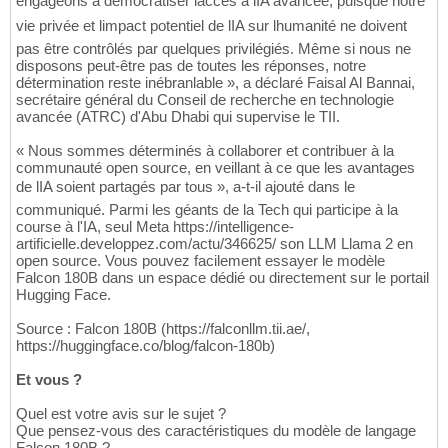
engageons à démocratiser laccès à lIA avancée, puisque notre
vie privée et limpact potentiel de lIA sur lhumanité ne doivent
pas être contrôlés par quelques privilégiés. Même si nous ne
disposons peut-être pas de toutes les réponses, notre
détermination reste inébranlable », a déclaré Faisal Al Bannai,
secrétaire général du Conseil de recherche en technologie
avancée (ATRC) d'Abu Dhabi qui supervise le TII.
« Nous sommes déterminés à collaborer et contribuer à la
communauté open source, en veillant à ce que les avantages
de lIA soient partagés par tous », a-t-il ajouté dans le
communiqué. Parmi les géants de la Tech qui participe à la
course à l'IA, seul Meta https://intelligence-
artificielle.developpez.com/actu/346625/ son LLM Llama 2 en
open source. Vous pouvez facilement essayer le modèle
Falcon 180B dans un espace dédié ou directement sur le portail
Hugging Face.
Source : Falcon 180B (https://falconllm.tii.ae/,
https://huggingface.co/blog/falcon-180b)
Et vous ?
Quel est votre avis sur le sujet ?
Que pensez-vous des caractéristiques du modèle de langage
Falcon 180B ?