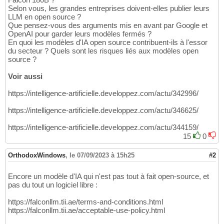
Selon vous, les grandes entreprises doivent-elles publier leurs
LLM en open source ?
Que pensez-vous des arguments mis en avant par Google et
OpenAI pour garder leurs modèles fermés ?
En quoi les modèles d'IA open source contribuent-ils à l'essor
du secteur ? Quels sont les risques liés aux modèles open
source ?
Voir aussi
https://intelligence-artificielle.developpez.com/actu/342996/
https://intelligence-artificielle.developpez.com/actu/346625/
https://intelligence-artificielle.developpez.com/actu/344159/
15
0
OrthodoxWindows
,
le 07/09/2023 à 15h25
#2
Encore un modèle d'IA qui n'est pas tout à fait open-source, et
pas du tout un logiciel libre :
https://falconllm.tii.ae/terms-and-conditions.html
https://falconllm.tii.ae/acceptable-use-policy.html