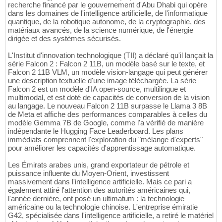
recherche financé par le gouvernement d'Abu Dhabi qui opère
dans les domaines de l'intelligence artificielle, de l'informatique
quantique, de la robotique autonome, de la cryptographie, des
matériaux avancés, de la science numérique, de l'énergie
dirigée et des systèmes sécurisés.
L'Institut d'innovation technologique (TII) a déclaré qu'il lançait la
série Falcon 2 : Falcon 2 11B, un modèle basé sur le texte, et
Falcon 2 11B VLM, un modèle vision-langage qui peut générer
une description textuelle d'une image téléchargée. La série
Falcon 2 est un modèle d'IA open-source, multilingue et
multimodal, et est doté de capacités de conversion de la vision
au langage. Le nouveau Falcon 2 11B surpasse le Llama 3 8B
de Meta et affiche des performances comparables à celles du
modèle Gemma 7B de Google, comme l'a vérifié de manière
indépendante le Hugging Face Leaderboard. Les plans
immédiats comprennent l'exploration du "mélange d'experts"
pour améliorer les capacités d'apprentissage automatique.
Les Émirats arabes unis, grand exportateur de pétrole et
puissance influente du Moyen-Orient, investissent
massivement dans l'intelligence artificielle. Mais ce pari a
également attiré l'attention des autorités américaines qui,
l'année dernière, ont posé un ultimatum : la technologie
américaine ou la technologie chinoise. L'entreprise émiratie
G42, spécialisée dans l'intelligence artificielle, a retiré le matériel