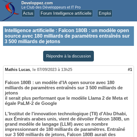
Developpez.com
Le Club des Développeurs et IT Pro
Actus
Forum Intelligence artificielle
Emploi
Intelligence artificielle
:
Falcon 180B : un modèle open
source avec 180 milliards de paramètres entraînés sur
3 500 milliards de jetons
Répondre à la discussion
Mathis Lucas
,
le 07/09/2023 à 13h25
#1
Falcon 180B : un modèle d'IA open source avec 180
milliards de paramètres entraînés sur 3 500 milliards de
jetons
il serait plus performant que le modèle Llama 2 de Meta et
égale PaLM-2 de Google
L'Institut de l'innovation technologique (TII) d'Abu Dhabi,
aux Émirats arabes unis, vient de dévoiler Falcon 180B, un
grand modèle de langage (LLM) avec un nombre
impressionnant de 180 milliards de paramètres. Entraîné
sur 3 500 milliards de jetons, Falcon 180B aurait des