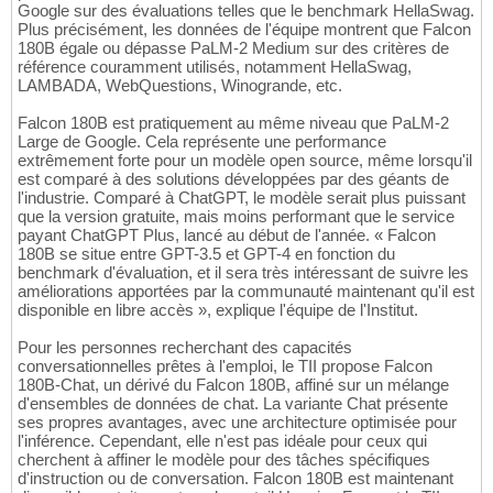
Google sur des évaluations telles que le benchmark HellaSwag.
Plus précisément, les données de l'équipe montrent que Falcon
180B égale ou dépasse PaLM-2 Medium sur des critères de
référence couramment utilisés, notamment HellaSwag,
LAMBADA, WebQuestions, Winogrande, etc.
Falcon 180B est pratiquement au même niveau que PaLM-2
Large de Google. Cela représente une performance
extrêmement forte pour un modèle open source, même lorsqu'il
est comparé à des solutions développées par des géants de
l'industrie. Comparé à ChatGPT, le modèle serait plus puissant
que la version gratuite, mais moins performant que le service
payant ChatGPT Plus, lancé au début de l'année. « Falcon
180B se situe entre GPT-3.5 et GPT-4 en fonction du
benchmark d'évaluation, et il sera très intéressant de suivre les
améliorations apportées par la communauté maintenant qu'il est
disponible en libre accès », explique l'équipe de l'Institut.
Pour les personnes recherchant des capacités
conversationnelles prêtes à l'emploi, le TII propose Falcon
180B-Chat, un dérivé du Falcon 180B, affiné sur un mélange
d'ensembles de données de chat. La variante Chat présente
ses propres avantages, avec une architecture optimisée pour
l'inférence. Cependant, elle n'est pas idéale pour ceux qui
cherchent à affiner le modèle pour des tâches spécifiques
d'instruction ou de conversation. Falcon 180B est maintenant