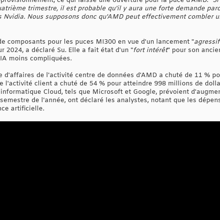
pprovisionnement, ce qui laisse une ouverture pour la puce d'AMD. "
Si
atrième trimestre, il est probable qu'il y aura une forte demande p
s Nvidia. Nous supposons donc qu'AMD peut effectivement combler une p
e composants pour les puces MI300 en vue d'un lancement "
agressif
2024, a déclaré Su. Elle a fait état d'un "
fort intérêt
" pour son ancie
d'IA moins compliquées.
e d'affaires de l'activité centre de données d'AMD a chuté de 11 % pou
e l'activité client a chuté de 54 % pour atteindre 998 millions de dollar
l'informatique Cloud, tels que Microsoft et Google, prévoient d'augme
emestre de l'année, ont déclaré les analystes, notant que les dépens
ce artificielle.