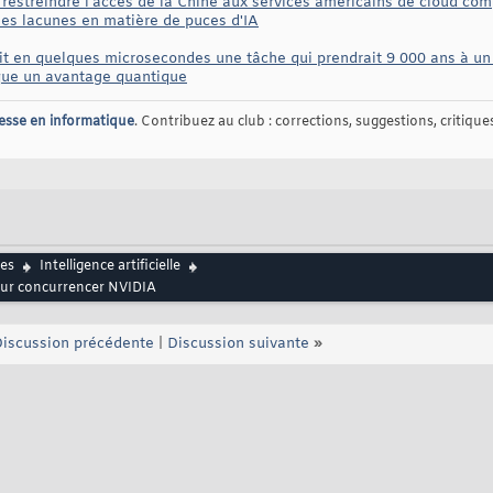
 restreindre l'accès de la Chine aux services américains de cloud co
es lacunes en matière de puces d'IA
t en quelques microsecondes une tâche qui prendrait 9 000 ans à un 
ique un avantage quantique
esse en informatique
. Contribuez au club : corrections, suggestions, critiques,
es
Intelligence artificielle
pour concurrencer NVIDIA
iscussion précédente
|
Discussion suivante
»