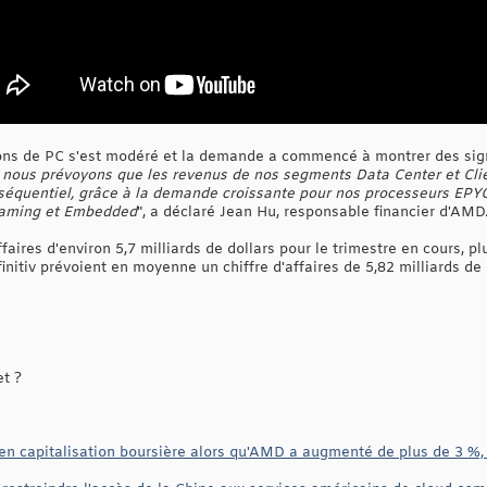
sons de PC s'est modéré et la demande a commencé à montrer des sign
e, nous prévoyons que les revenus de nos segments Data Center et Cl
 séquentiel, grâce à la demande croissante pour nos processeurs EPY
Gaming et Embedded
", a déclaré Jean Hu, responsable financier d'AMD
ffaires d'environ 5,7 milliards de dollars pour le trimestre en cours, p
initiv prévoient en moyenne un chiffre d'affaires de 5,82 milliards de 
et ?
en capitalisation boursière alors qu'AMD a augmenté de plus de 3 %, 