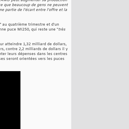
 AMD peut augmenter sa production
arce que beaucoup de gens ne peuvent
artie de l'écart entre l'offre et la
" au quatrième trimestre et d'un
nne puce MI250, qui reste une "
très
r atteindre 1,32 milliard de dollars,
s, contre 2,2 milliards de dollars il y
nter leurs dépenses dans les centres
es seront orientées vers les puces