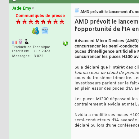
Jade Emy
AMD prévoit le lancement d'une p
Communiqués de presse
AMD prévoit le lancemen
l'opportunité de l'IA e
Advanced Micro Devices (AMD) a
concurrencer les semi-conducteu
Traductrice Technique
Inscrit en
Juin 2023
puces d'intelligence artificiell
Messages
3 022
concurrencer les puces H100 av
Su a déclaré que l'intérêt des cl
fournisseurs de cloud de premier
cours du troisième trimestre. L
investisseurs parient sur le fai
en plein essor des puces d'IA a
Les puces MI300 dépassent les l
contrairement à Nvidia et Intel,
Nvidia a modifié ses puces H100
semi-conducteurs d'IA avancée 
déclaré Su lors d'une conférenc