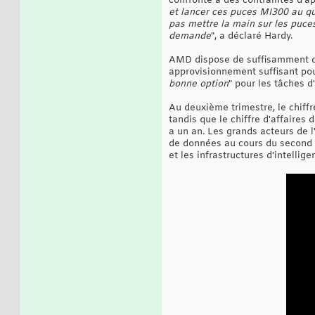
confronté à des contraintes d'a
et lancer ces puces MI300 au qu
pas mettre la main sur les puce
demande
", a déclaré Hardy.
AMD dispose de suffisamment d
approvisionnement suffisant pour 
bonne option
" pour les tâches 
Au deuxième trimestre, le chiffr
tandis que le chiffre d'affaires d
a un an. Les grands acteurs de 
de données au cours du second s
et les infrastructures d'intelligen