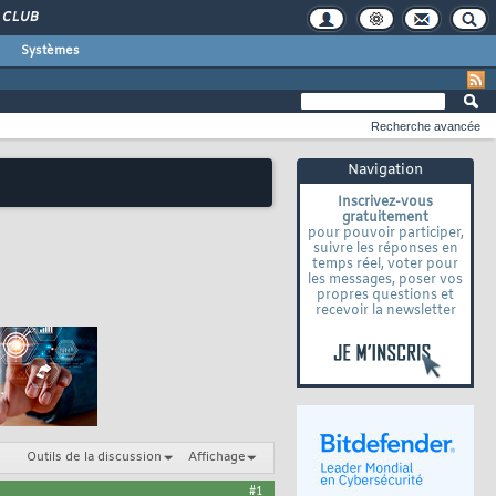
CLUB
Systèmes
Recherche avancée
Navigation
Inscrivez-vous
gratuitement
pour pouvoir participer,
suivre les réponses en
temps réel, voter pour
les messages, poser vos
propres questions et
recevoir la newsletter
Outils de la discussion
Affichage
#1