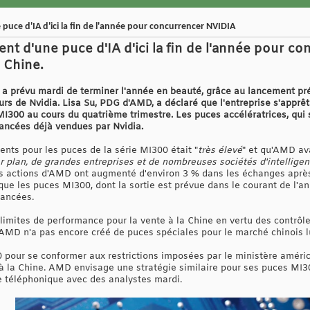
uce d'IA d'ici la fin de l'année pour concurrencer NVIDIA
t d'une puce d'IA d'ici la fin de l'année pour con
n Chine.
 prévu mardi de terminer l'année en beauté, grâce au lancement pré
rs de Nvidia. Lisa Su, PDG d'AMD, a déclaré que l'entreprise s'apprê
e MI300 au cours du quatrième trimestre. Les puces accélératrices, qui
ancées déjà vendues par Nvidia.
ients pour les puces de la série MI300 était "
très élevé
" et qu'AMD ava
 plan, de grandes entreprises et de nombreuses sociétés d'intelligenc
es actions d'AMD ont augmenté d'environ 3 % dans les échanges après
t que les puces MI300, dont la sortie est prévue dans le courant de l'a
vancées.
imites de performance pour la vente à la Chine en vertu des contrôles
 AMD n'a pas encore créé de puces spéciales pour le marché chinois lu
 pour se conformer aux restrictions imposées par le ministère améri
à la Chine. AMD envisage une stratégie similaire pour ses puces MI3
e téléphonique avec des analystes mardi.