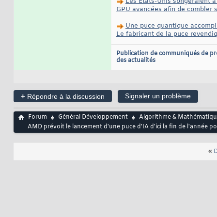
Les États-Unis songeraient à
GPU avancées afin de combler s
Une puce quantique accompli
Le fabricant de la puce revend
Publication de communiqués de pr
des actualités
+
Signaler un problème
Répondre à la discussion
Forum
Général Développement
Algorithme & Mathématiqu
AMD prévoit le lancement d'une puce d'IA d'ici la fin de l'année 
«
D