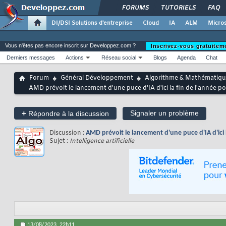
FORUMS
TUTORIELS
FAQ
DI/DSI Solutions d'entreprise
Cloud
IA
ALM
Micros
Vous n'êtes pas encore inscrit sur Developpez.com ?
Inscrivez-vous gratuitem
Derniers messages
Actions
Réseau social
Blogs
Agenda
Chat
Forum
Général Développement
Algorithme & Mathématiqu
AMD prévoit le lancement d'une puce d'IA d'ici la fin de l'année 
+
Signaler un problème
Répondre à la discussion
Discussion :
AMD prévoit le lancement d'une puce d'IA d'ici
Sujet :
Intelligence artificielle
13/08/2023,
22h11