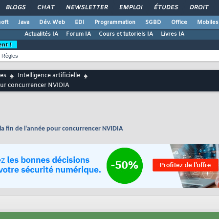
BLOGS
CHAT
NEWSLETTER
EMPLOI
ÉTUDES
DROIT
oft
Java
Dév. Web
EDI
Programmation
SGBD
Office
Mobiles
Actualités IA
Forum IA
Cours et tutoriels IA
Livres IA
ent !
Règles
es
Intelligence artificielle
pour concurrencer NVIDIA
 la fin de l'année pour concurrencer NVIDIA