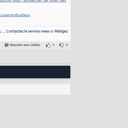
mputing pour l'empêcher de louer des
superordinateur,
 ...
Contactez le service news
et
Rédigez
Répondre avec citation
3
0