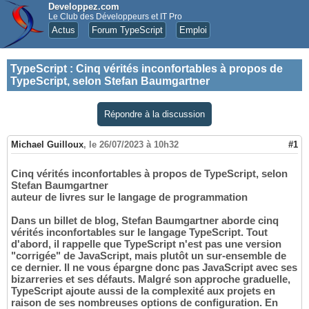
Developpez.com
Le Club des Développeurs et IT Pro
Actus
Forum TypeScript
Emploi
TypeScript
:
Cinq vérités inconfortables à propos de
TypeScript, selon Stefan Baumgartner
Répondre à la discussion
Michael Guilloux
,
le 26/07/2023 à 10h32
#1
Cinq vérités inconfortables à propos de TypeScript, selon
Stefan Baumgartner
auteur de livres sur le langage de programmation
Dans un billet de blog, Stefan Baumgartner aborde cinq
vérités inconfortables sur le langage TypeScript. Tout
d'abord, il rappelle que TypeScript n'est pas une version
"corrigée" de JavaScript, mais plutôt un sur-ensemble de
ce dernier. Il ne vous épargne donc pas JavaScript avec ses
bizarreries et ses défauts. Malgré son approche graduelle,
TypeScript ajoute aussi de la complexité aux projets en
raison de ses nombreuses options de configuration. En