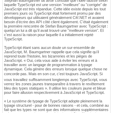
Stephan Baumgartner dit avoir constaté que l'idée fausse selon
laquelle TypeScript est une version "meilleure" ou "corrigée" de
JavaScript est très répandue. Cette idée existe depuis les tout
premiers jours où TypeScript était fortement promu par des
développeurs qui utilisaient généralement C#/.NET et avaient
besoin d'écrire des API côté client également. C'était également
la première rencontre de Stefan Baumgartner avec TypeScript :
quelqu'un lui a dit qu'il avait trouvé une "meilleure version". Et
c'est aussi la raison pour laquelle il a initialement rejeté
TypeScript.
TypeScript étant sans aucun doute un sur-ensemble de
JavaScript, M. Baumgartner rappelle que cela signifie qu'il
reprend toute l'histoire, les bizarreries et les pièges de
JavaScript. « Oui, cela vous aide à éviter les erreurs et à
travailler avec un langage de programmation à typage
dynamique. Cela génère des erreurs lorsque quelque chose ne
concorde pas. Mais en son cur, c'est toujours JavaScript. Si
vous travaillez suffisamment longtemps avec TypeScript, vous
verrez les zones jaunes transparaître à travers le revêtement
bleu des types statiques ». Il utilise les couleurs jaune et bleue
pour faire allusion respectivement à JavaScript et TypeScript.
« Le système de typage de TypeScript adopte pleinement la
typage structurel - pour de bonnes raisons - et cela, combiné au
fait que les types ne sont que des informations supplémentaires