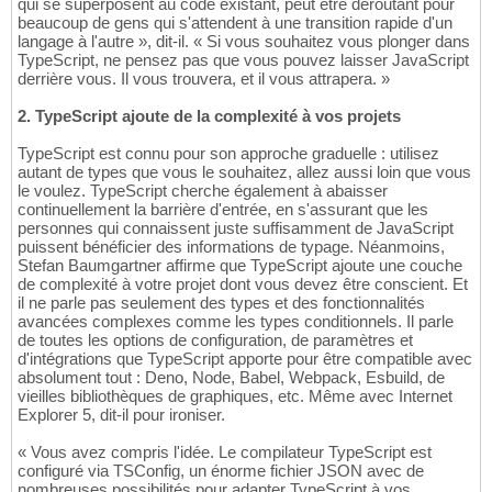
qui se superposent au code existant, peut être déroutant pour
beaucoup de gens qui s'attendent à une transition rapide d'un
langage à l'autre », dit-il. « Si vous souhaitez vous plonger dans
TypeScript, ne pensez pas que vous pouvez laisser JavaScript
derrière vous. Il vous trouvera, et il vous attrapera. »
2. TypeScript ajoute de la complexité à vos projets
TypeScript est connu pour son approche graduelle : utilisez
autant de types que vous le souhaitez, allez aussi loin que vous
le voulez. TypeScript cherche également à abaisser
continuellement la barrière d'entrée, en s'assurant que les
personnes qui connaissent juste suffisamment de JavaScript
puissent bénéficier des informations de typage. Néanmoins,
Stefan Baumgartner affirme que TypeScript ajoute une couche
de complexité à votre projet dont vous devez être conscient. Et
il ne parle pas seulement des types et des fonctionnalités
avancées complexes comme les types conditionnels. Il parle
de toutes les options de configuration, de paramètres et
d'intégrations que TypeScript apporte pour être compatible avec
absolument tout : Deno, Node, Babel, Webpack, Esbuild, de
vieilles bibliothèques de graphiques, etc. Même avec Internet
Explorer 5, dit-il pour ironiser.
« Vous avez compris l'idée. Le compilateur TypeScript est
configuré via TSConfig, un énorme fichier JSON avec de
nombreuses possibilités pour adapter TypeScript à vos