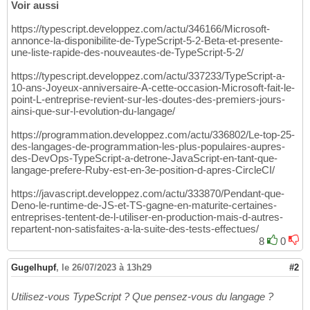
Voir aussi
https://typescript.developpez.com/actu/346166/Microsoft-
annonce-la-disponibilite-de-TypeScript-5-2-Beta-et-presente-
une-liste-rapide-des-nouveautes-de-TypeScript-5-2/
https://typescript.developpez.com/actu/337233/TypeScript-a-
10-ans-Joyeux-anniversaire-A-cette-occasion-Microsoft-fait-le-
point-L-entreprise-revient-sur-les-doutes-des-premiers-jours-
ainsi-que-sur-l-evolution-du-langage/
https://programmation.developpez.com/actu/336802/Le-top-25-
des-langages-de-programmation-les-plus-populaires-aupres-
des-DevOps-TypeScript-a-detrone-JavaScript-en-tant-que-
langage-prefere-Ruby-est-en-3e-position-d-apres-CircleCI/
https://javascript.developpez.com/actu/333870/Pendant-que-
Deno-le-runtime-de-JS-et-TS-gagne-en-maturite-certaines-
entreprises-tentent-de-l-utiliser-en-production-mais-d-autres-
repartent-non-satisfaites-a-la-suite-des-tests-effectues/
8
0
Gugelhupf
,
le 26/07/2023 à 13h29
#2
Utilisez-vous TypeScript ? Que pensez-vous du langage ?