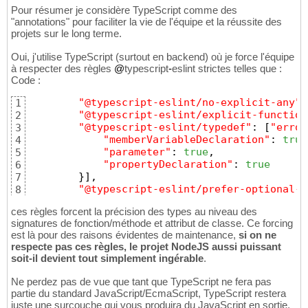
Pour résumer je considère TypeScript comme des
"annotations" pour faciliter la vie de l'équipe et la réussite des
projets sur le long terme.
Oui, j'utilise TypeScript (surtout en backend) où je force l'équipe
à respecter des règles
@
typescript
-
eslint strictes telles que :
Code :
"@typescript-eslint/no-explicit-any"
:
1
"@typescript-eslint/explicit-function
2
"@typescript-eslint/typedef"
:
[
"error
3
"memberVariableDeclaration"
:
true
4
"parameter"
:
true
,
5
"propertyDeclaration"
:
true
6
}
]
,
7
"@typescript-eslint/prefer-optional-c
8
ces règles forcent la précision des types au niveau des
signatures de fonction/méthode et attribut de classe. Ce forcing
est là pour des raisons évidentes de maintenance,
si on ne
respecte pas ces règles, le projet NodeJS aussi puissant
soit-il devient tout simplement ingérable
.
Ne perdez pas de vue que tant que TypeScript ne fera pas
partie du standard JavaScript/EcmaScript, TypeScript restera
juste une surcouche qui vous produira du JavaScript en sortie.