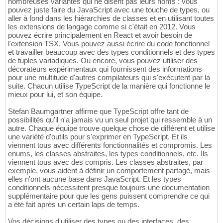
nombreuses variantes qui ne disent pas leurs noms : vous
pouvez juste faire du JavaScript avec une touche de types, ou
aller à fond dans les hiérarchies de classes et en utilisant toutes
les extensions de langage comme si c'était en 2012. Vous
pouvez écrire principalement en React et avoir besoin de
l'extension TSX. Vous pouvez aussi écrire du code fonctionnel
et travailler beaucoup avec des types conditionnels et des types
de tuples variadiques. Ou encore, vous pouvez utiliser des
décorateurs expérimentaux qui fournissent des informations
pour une multitude d'autres compilateurs qui s'exécutent par la
suite. Chacun utilise TypeScript de la manière qui fonctionne le
mieux pour lui, et son équipe.
Stefan Baumgartner affirme que TypeScript offre tant de
possibilités qu'il n'a jamais vu un seul projet qui ressemble à un
autre. Chaque équipe trouve quelque chose de différent et utilise
une variété d'outils pour s'exprimer en TypeScript. Et ils
viennent tous avec différents fonctionnalités et compromis. Les
enums, les classes abstraites, les types conditionnels, etc. Ils
viennent tous avec des compris. Les classes abstraites, par
exemple, vous aident à définir un comportement partagé, mais
elles n'ont aucune base dans JavaScript. Et les types
conditionnels nécessitent presque toujours une documentation
supplémentaire pour que les gens puissent comprendre ce qui
a été fait après un certain laps de temps.
Vos décisions d'utiliser des types ou des interfaces, des