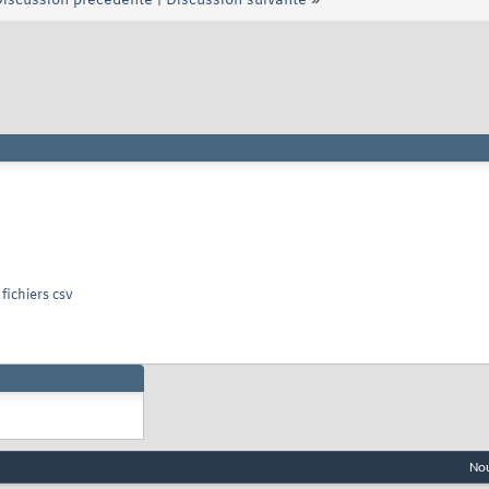
iscussion précédente
|
Discussion suivante
»
fichiers csv
Nou