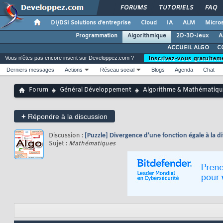
FORUMS
TUTORIELS
FAQ
DI/DSI Solutions d'entreprise
Cloud
IA
ALM
Micros
Programmation
Algorithmique
2D-3D-Jeux
A
ACCUEIL ALGO
C
Vous n'êtes pas encore inscrit sur Developpez.com ?
Inscrivez-vous gratuitem
Derniers messages
Actions
Réseau social
Blogs
Agenda
Chat
Forum
Général Développement
Algorithme & Mathématiqu
+
Répondre à la discussion
Discussion :
[Puzzle] Divergence d'une fonction égale à la d
Sujet :
Mathématiques