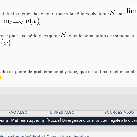
 faire la même chose pour trouver la série équivalente
pour
.
ence pour une série divergente
(dont la sommation de Ramanujan 
.
soudre ce genre de problème en physique, que ce soit pour cet exempl
FAQ ALGO
LIVRES ALGO
SOURCES ALGO
es
Mathématiques
[Puzzle] Divergence d'une fonction égale à la dive