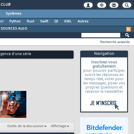
CLUB
Systèmes
rl
Python
Rust
Swift
Qt
XML
Autres
SOURCES ALGO
Recherche avancée
Navigation
rgence d'une série
Inscrivez-vous
gratuitement
pour pouvoir participer,
suivre les réponses en
temps réel, voter pour
les messages, poser vos
propres questions et
recevoir la newsletter
Outils de la discussion
Affichage