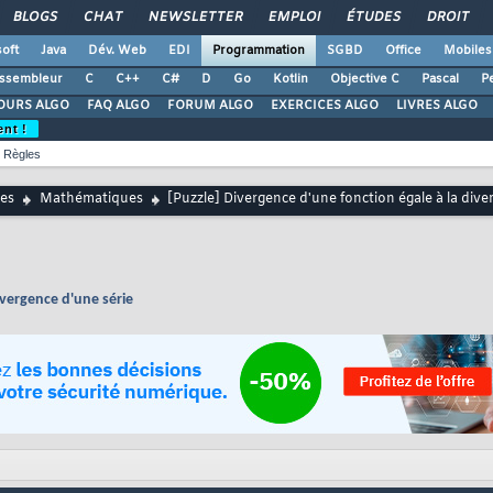
BLOGS
CHAT
NEWSLETTER
EMPLOI
ÉTUDES
DROIT
oft
Java
Dév. Web
EDI
Programmation
SGBD
Office
Mobiles
ssembleur
C
C++
C#
D
Go
Kotlin
Objective C
Pascal
Pe
OURS ALGO
FAQ ALGO
FORUM ALGO
EXERCICES ALGO
LIVRES ALGO
ent !
Règles
es
Mathématiques
[Puzzle] Divergence d'une fonction égale à la dive
ivergence d'une série