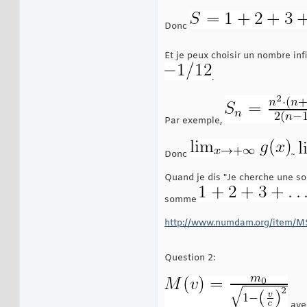
Donc
Et je peux choisir un nombre inf
.
Par exemple,
Donc
~
Quand je dis "Je cherche une so
somme
http://www.numdam.org/item/
Question 2:
av