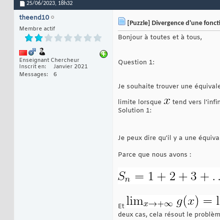
25/06/2023,
18h32
theend10
[Puzzle] Divergence d'une foncti
Membre actif
Bonjour à toutes et à tous,
Enseignant Chercheur
Question 1:
Inscrit en
Janvier 2021
Messages
6
Je souhaite trouver une équival
limite lorsque
tend vers l'infi
Solution 1:
Je peux dire qu'il y a une équiv
Parce que nous avons :
Et
deux cas, cela résout le problèm