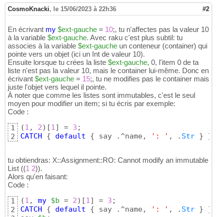
CosmoKnacki
,
le 15/06/2023 à 22h36
#2
En écrivant
my
$ext-gauche
=
10
;, tu n'affectes pas la valeur 10
à la variable
$ext-gauche
. Avec raku c'est plus subtil: tu
associes à la variable
$ext-gauche
un conteneur (container) qui
pointe vers un objet (ici un Int de valeur 10).
Ensuite lorsque tu crées la liste
$ext-gauche
, 0, l'item 0 de ta
liste n'est pas la valeur 10, mais le container lui-même. Donc en
écrivant
$ext-gauche
=
15
;, tu ne modifies pas le container mais
juste l'objet vers lequel il pointe.
À noter que comme les listes sont immutables, c'est le seul
moyen pour modifier un item; si tu écris par exemple:
Code :
(
1
, 
2
)
[
1
]
 = 
3
1
CATCH
{
default
{
 say .^name, 
': '
, .
Str
}
}
;
2
tu obtiendras: X::Assignment::RO: Cannot modify an immutable
List
(
(
1
2
)
)
.
Alors qu'en faisant:
Code :
(
1
, 
my
$b
 = 
2
)
[
1
]
 = 
3
1
CATCH
{
default
{
 say .^name, 
': '
, .
Str
}
}
;

2