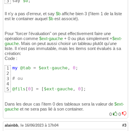
say 
$b
;
3
Il n'y a pas d'erreur, et say
$b
affiche bien 3 (l'item 1 de la liste
est le container auquel
$b
est associé).
Pour "forcer l'évaluation" on peut effectivement faire une
opération comme
$ext-gauche
+ 0 ou plus simplement +
$ext-
gauche
. Mais on peut aussi choisir un tableau plutôt qu'une
liste. Il n'est pas immutable, mais les items sont évalués à sa
création:
Code :
my
@tab
 = 
$ext-gauche
, 
0
;

1
2
# ou
3
4
@fils
[
0
]
 = 
[
$ext-gauche
, 
0
]
;
5
Dans les deux cas l'item 0 des tableaux sera la valeur de
$ext-
gauche
et ne sera pas lié à son container.
0
0
alainbb
,
le 16/06/2023 à 17h04
#3