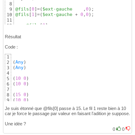
8
@fils
[
0
]
=
(
$ext-gauche
    ,
0
)
9
@fils
[
1
]
=
(
$ext-gauche
 + 
0
,
0
)
;

10
11
say 
@fils
[
0
]
;

12
say 
@fils
[
1
]
;

13
say 
""
;

14
Résultat
15
Code :
$ext-gauche
=
15
;

16
17
1
say 
@fils
[
0
]
;

18
(
Any
)
2
say 
@fils
[
1
]
;
19
(
Any
)
3
4
(
10
0
)
5
(
10
0
)
6
7
(
15
0
)
8
(
10
0
)
9
Je suis étonné que @fils[0] passe à 15. Le fil 1 reste bien à 10
car je force le passage par valeur en faisant l'adition je suppose.
Une idée ?
0
0