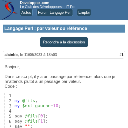
Developpez.com
Le Club des Développeurs et IT Pro
Actus
Forum Langage Perl
Emploi
Langage Perl
:
par valeur ou référence
Répondre à la discussion
alainbb
,
le 11/06/2023 à 18h03
#1
Bonjour,
Dans ce script, il y a un passage par référence, alors que je
m'attends plutôt à un passage par valeur.
Code :
1
my
@fils
2
my
$ext-gauche
=
10
;

3
4
say 
@fils
[
0
]
;

5
say 
@fils
[
1
]
;

6
say 
""
;

7