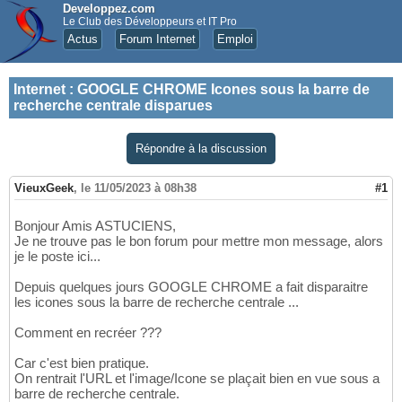
Developpez.com
Le Club des Développeurs et IT Pro
Actus
Forum Internet
Emploi
Internet
:
GOOGLE CHROME Icones sous la barre de
recherche centrale disparues
Répondre à la discussion
VieuxGeek
,
le 11/05/2023 à 08h38
#1
Bonjour Amis ASTUCIENS,
Je ne trouve pas le bon forum pour mettre mon message, alors
je le poste ici...
Depuis quelques jours GOOGLE CHROME a fait disparaitre
les icones sous la barre de recherche centrale ...
Comment en recréer ???
Car c'est bien pratique.
On rentrait l'URL et l'image/Icone se plaçait bien en vue sous a
barre de recherche centrale.