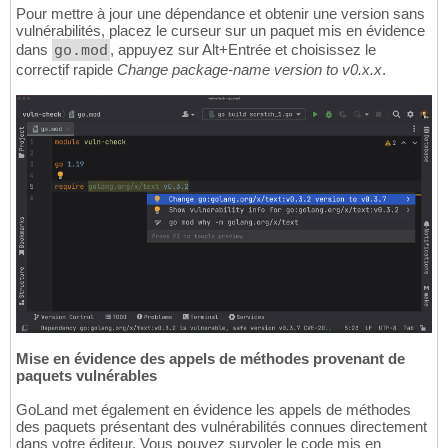
Pour mettre à jour une dépendance et obtenir une version sans
vulnérabilités, placez le curseur sur un paquet mis en évidence
dans
go.mod
, appuyez sur Alt+Entrée et choisissez le
correctif rapide
Change package-name version to v0.x.x
.
Mise en évidence des appels de méthodes provenant de
paquets vulnérables
GoLand met également en évidence les appels de méthodes
des paquets présentant des vulnérabilités connues directement
dans votre éditeur. Vous pouvez survoler le code mis en