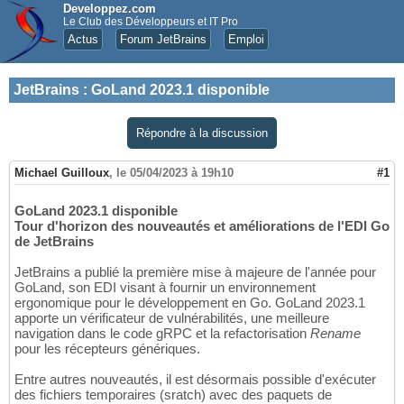
Developpez.com
Le Club des Développeurs et IT Pro
Actus
Forum JetBrains
Emploi
JetBrains
:
GoLand 2023.1 disponible
Répondre à la discussion
Michael Guilloux
,
le 05/04/2023 à 19h10
#1
GoLand 2023.1 disponible
Tour d'horizon des nouveautés et améliorations de l'EDI Go
de JetBrains
JetBrains a publié la première mise à majeure de l'année pour
GoLand, son EDI visant à fournir un environnement
ergonomique pour le développement en Go. GoLand 2023.1
apporte un vérificateur de vulnérabilités, une meilleure
navigation dans le code gRPC et la refactorisation
Rename
pour les récepteurs génériques.
Entre autres nouveautés, il est désormais possible d'exécuter
des fichiers temporaires (sratch) avec des paquets de