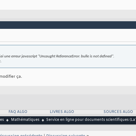
ai une erreur javascript "Uncaught ReferenceError: bulle is not defined".
x.
modifier ça.
FAQ ALGO
LIVRES ALGO
SOURCES ALGO
es
Mathématiques
Service en ligne pour documents scientifiques (LaT