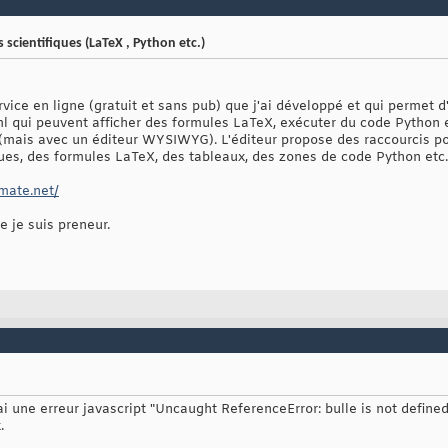
scientifiques (LaTeX , Python etc.)
vice en ligne (gratuit et sans pub) que j'ai développé et qui permet 
ml qui peuvent afficher des formules LaTeX, exécuter du code Python e
ph (mais avec un éditeur WYSIWYG). L'éditeur propose des raccourcis p
ues, des formules LaTeX, des tableaux, des zones de code Python etc.
mate.net/
e je suis preneur.
ai une erreur javascript "Uncaught ReferenceError: bulle is not defined
.