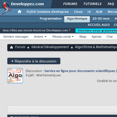
FORUMS
TUTORIELS
FAQ
DI/DSI Solutions d'entreprise
Cloud
IA
ALM
Micros
Programmation
Algorithmique
2D-3D-Jeux
A
ACCUEIL ALGO
C
Vous n'êtes pas encore inscrit sur Developpez.com ?
Inscrivez-vous gratuitem
Derniers messages
Actions
Réseau social
Blogs
Agenda
Chat
Forum
Général Développement
Algorithme & Mathématiqu
+
Répondre à la discussion
Discussion :
Service en ligne pour documents scientifiques (
Sujet :
Mathématiques
Unable to co