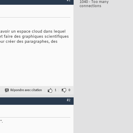
#1
1040 - Too many
connections
d'avoir un espace cloud dans lequel
t faire des graphiques scientifiques
our créer des paragraphes, des
Répondre avec citation
1
0
#2
".