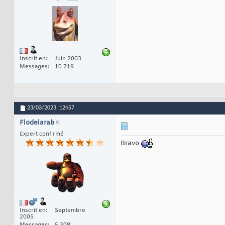
Inscrit en
Juin 2003
Messages
10 719
23/03/2023,
12h57
Flodelarab
Expert confirmé
Bravo
Inscrit en
Septembre
2005
Messages
5 308