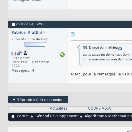
23/03/2023,
19h55
Fabrice_Frattini
Futur Membre du Club
Envoyé par
mathieu
sur la page de démonstration, j'
Enseignant
j'ai la dernière version de firefo
Inscrit en
Décembre
2022
Messages
4
Merci pour la remarque, je vais 
+
Répondre à la discussion
Actualités
COURS ALGO
Forum
Général Développement
Algorithme & Mathématiqu