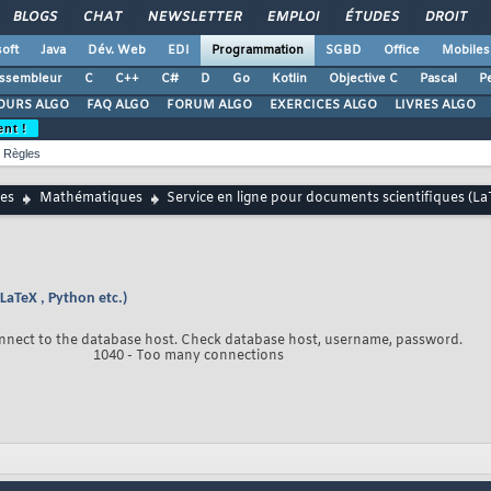
BLOGS
CHAT
NEWSLETTER
EMPLOI
ÉTUDES
DROIT
oft
Java
Dév. Web
EDI
Programmation
SGBD
Office
Mobiles
ssembleur
C
C++
C#
D
Go
Kotlin
Objective C
Pascal
Pe
OURS ALGO
FAQ ALGO
FORUM ALGO
EXERCICES ALGO
LIVRES ALGO
ent !
Règles
es
Mathématiques
Service en ligne pour documents scientifiques (LaT
LaTeX , Python etc.)
nnect to the database host. Check database host, username, password.
1040 - Too many connections