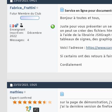
23/03/2023,
09h21
Fabrice_Frattini
Service en ligne pour documents 
Futur Membre du Club
Bonjour à toutes et tous,
Juste pour vous présenter un ser
Enseignant
on peut se créer des fichiers ht
Inscrit en
Décembre
à l'aide de la librairie JSXGra
2022
tableaux de signes, des graphiq
Messages
4
Voici l'adresse :
https://www.sar
Si certains ont des retours à fair
Cordialement
23/03/2023,
11h25
mathieu
Expert confirmé
sur la page de démonstration, j'
j'ai la dernière version de firefox