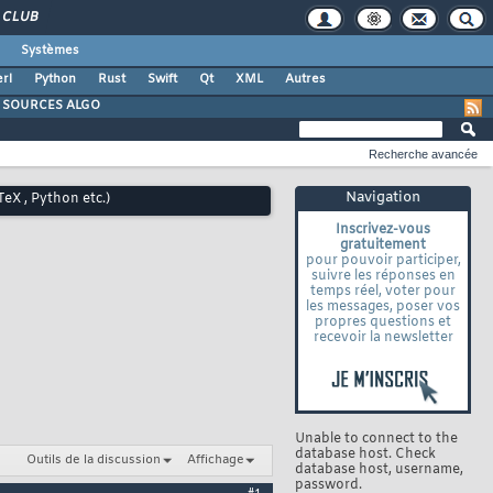
CLUB
Systèmes
rl
Python
Rust
Swift
Qt
XML
Autres
SOURCES ALGO
Recherche avancée
Navigation
eX , Python etc.)
Inscrivez-vous
gratuitement
pour pouvoir participer,
suivre les réponses en
temps réel, voter pour
les messages, poser vos
propres questions et
recevoir la newsletter
Unable to connect to the
database host. Check
Outils de la discussion
Affichage
database host, username,
password.