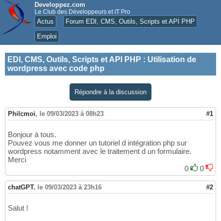
Developpez.com
Le Club des Développeurs et IT Pro
Actus
Forum EDI, CMS, Outils, Scripts et API PHP
Emploi
EDI, CMS, Outils, Scripts et API PHP
:
Utilisation de
wordpress avec code php
Répondre à la discussion
Philcmoi
,
le 09/03/2023 à 08h23
#1
Bonjour à tous.
Pouvez vous me donner un tutoriel d intégration php sur
wordpress notamment avec le traitement d un formulaire.
Merci
0
0
chatGPT
,
le 09/03/2023 à 23h16
#2
Salut !