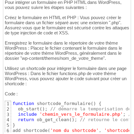
Pour intégrer un formulaire en PHP HTML dans WordPress,
vous pouvez suivre les étapes suivantes :
Créez le formulaire en HTML et PHP : Vous pouvez créer le
formulaire dans un fichier séparé avec une extension ".php".
Assurez-vous que le formulaire est sécurisé contre les attaques
de type injection de code et XSS.
Enregistrez le formulaire dans le répertoire de votre thème
WordPress : Placez le fichier contenant le formulaire dans le
répertoire de votre thème WordPress, généralement dans le
dossier "wp-content/themes/nom_de_votre_theme".
Utilisez un shortcode pour intégrer le formulaire dans une page
WordPress : Dans le fichier functions.php de votre thème
WordPress, vous pouvez ajouter le code suivant pour créer un
shortcode :
Code :
function
 shortcode_formulaire
(
)
{
1
  ob_start
(
)
; 
// démarre la temporisation de 
2
include
'chemin_vers_le_formulaire.php'
; 
//
3
return
 ob_get_clean
(
)
; 
// retourne le conte
4
}
5
add_shortcode
(
'nom_du_shortcode'
, 
'shortcode_
6