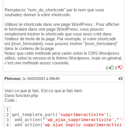
Remplacez "nom_du_shortcode" par le nom que vous
souhaitez donner à votre shortcode.
Utilisez le shortcode dans une page WordPress : Pour afficher
le formulaire dans une page WordPress, vous pouvez
simplement insérer le shortcode que vous avez créé dans
l'éditeur de texte de la page. Par exemple, si votre shortcode
est [mon_formulaire], vous pouvez insérer "[mon_formulaire]"
dans le contenu de la page.
Notez que cette méthode peut varier selon le CMS Wordpress
utilisé, selon la version et le thème Wordpress, mais en général,
c'est une méthode assez courante.
0
0
Philcmoi
,
le 10/03/2023 à 09h45
#3
Voici ce que je fais. Est-ce que je fais bien
Dans function.php
Code :
1
get_template_part
(
'supprimeractivite'
)
; 

2
 add_action
(
*
'wp_ajax_supprimeractivite'
,*
'su
3
 add_action
(
'wp_ajax_nopriv_supprimeractivite
4