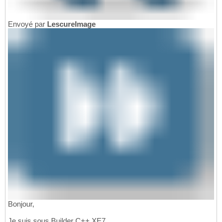
Envoyé par
LescureImage
Bonjour,
Je suis sous Builder C++ XE7.