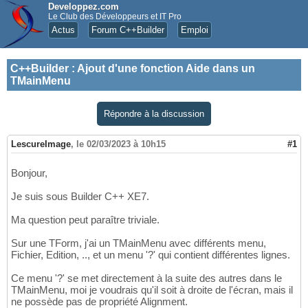
Developpez.com
Le Club des Développeurs et IT Pro
Actus
Forum C++Builder
Emploi
C++Builder
:
Ajout d'une fonction Aide dans un
TMainMenu
Répondre à la discussion
LescureImage
,
le 02/03/2023 à 10h15
#1
Bonjour,
Je suis sous Builder C++ XE7.
Ma question peut paraître triviale.
Sur une TForm, j'ai un TMainMenu avec différents menu,
Fichier, Edition, .., et un menu '?' qui contient différentes lignes.
Ce menu '?' se met directement à la suite des autres dans le
TMainMenu, moi je voudrais qu'il soit à droite de l'écran, mais il
ne possède pas de propriété Alignment.